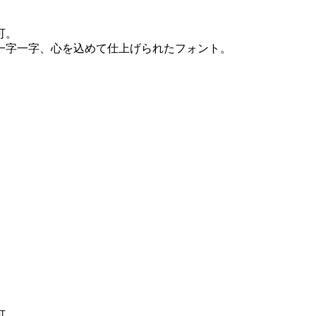
可。
一字一字、心を込めて仕上げられたフォント。
可。