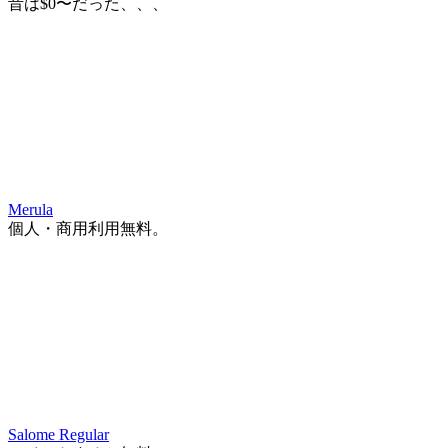
昔は$0〜だった、、、
Merula
個人・商用利用無料。
Salome Regular