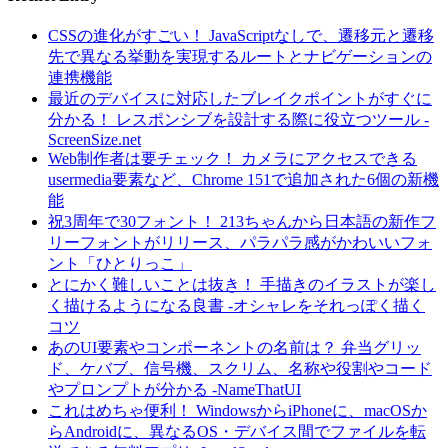
CSSの進化がすごい！ JavaScriptなしで、遷移元と遷移
先で異なる挙動を実現するルートとナビゲーションの
連携機能
最近のデバイスに対応したブレイクポイントがすぐに
分かる！ レスポンシブを設計する際に役立つツール -
ScreenSize.net
Web制作者は要チェック！ カメラにアクセスできる
usermedia要素など、Chrome 151で追加された6個の新機
能
祝3周年で30フォント！ 213ちゃんから日本語の新作フ
リーフォントがリリース、パラパラ感がかわいいフォ
ント「ひとりっこ」
とにかく難しいことは抜き！ 手描きのイラストが楽し
く描けるようになる良書 -オシャレをそれっぽく描く
コツ
あのUI要素やコンポーネントの名前は？ 弁当グリッ
ド、ケバブ、信号機、スクリム、名称や役割やコード
やプロンプトが分かる -NameThatUI
これはめちゃ便利！ WindowsからiPhoneに、macOSか
らAndroidに、異なるOS・デバイス間でファイルを転