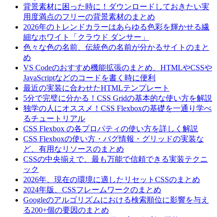
背景素材に困った時に！ダウンロードしておきたい実
用度満点のフリーの背景素材のまとめ
2026年のトレンドカラーはあらゆる色彩を輝かせる繊
細なホワイト「クラウド ダンサー」
色々な色の名前、伝統色の名前が分かるサイトのまと
め
VS Codeのおすすめ機能拡張のまとめ、HTMLやCSSや
JavaScriptなどのコードを書く時に便利
最近の実装に合わせたHTMLテンプレート
5分で完璧に分かる！CSS Gridの基本的な使い方を解説
独学の人にオススメ！CSS Flexboxの基礎を一通り学べ
るチュートリアル
CSS Flexbox の各プロパティの使い方を詳しく解説
CSS Flexboxの使い方・バグ情報・グリッドの実装な
ど、有用なリソースのまとめ
CSSの中央揃えで、最も万能で信頼できる実装テクニ
ック
2026年、現在の環境に適したリセットCSSのまとめ
2024年版、CSSフレームワークのまとめ
Googleのアルゴリズムにおける検索順位に影響を与え
る200+個の要因のまとめ