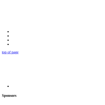
top of page
Sponsors