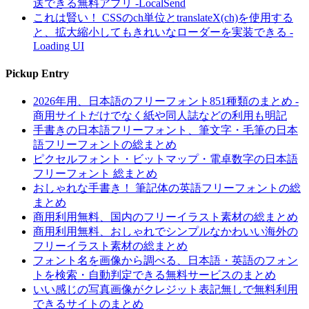
送できる無料アプリ -LocalSend
これは賢い！ CSSのch単位とtranslateX(ch)を使用する
と、拡大縮小してもきれいなローダーを実装できる -
Loading UI
Pickup Entry
2026年用、日本語のフリーフォント851種類のまとめ -
商用サイトだけでなく紙や同人誌などの利用も明記
手書きの日本語フリーフォント、筆文字・毛筆の日本
語フリーフォントの総まとめ
ピクセルフォント・ビットマップ・電卓数字の日本語
フリーフォント 総まとめ
おしゃれな手書き！ 筆記体の英語フリーフォントの総
まとめ
商用利用無料、国内のフリーイラスト素材の総まとめ
商用利用無料、おしゃれでシンプルなかわいい海外の
フリーイラスト素材の総まとめ
フォント名を画像から調べる、日本語・英語のフォン
トを検索・自動判定できる無料サービスのまとめ
いい感じの写真画像がクレジット表記無しで無料利用
できるサイトのまとめ