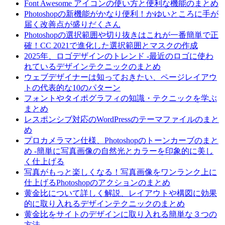
Font Awesome アイコンの使い方と便利な機能のまとめ
Photoshopの新機能がかなり便利！かゆいところに手が
届く改善点が盛りだくさん
Photoshopの選択範囲や切り抜きはこれが一番簡単で正
確！CC 2021で進化した選択範囲とマスクの作成
2025年、ロゴデザインのトレンド -最近のロゴに使わ
れているデザインテクニックのまとめ
ウェブデザイナーは知っておきたい、ページレイアウ
トの代表的な10のパターン
フォントやタイポグラフィの知識・テクニックを学ぶ
まとめ
レスポンシブ対応のWordPressのテーマファイルのまと
め
プロカメラマン仕様、Photoshopのトーンカーブのまと
め -簡単に写真画像の自然光とカラーを印象的に美し
く仕上げる
写真がもっと楽しくなる！写真画像をワンランク上に
仕上げるPhotoshopのアクションのまとめ
黄金比について詳しく解説、レイアウトや構図に効果
的に取り入れるデザインテクニックのまとめ
黄金比をサイトのデザインに取り入れる簡単な３つの
方法