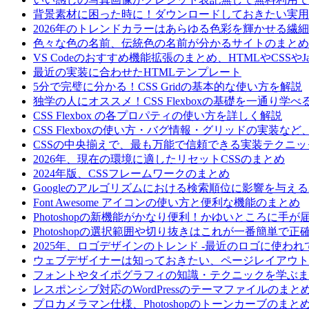
背景素材に困った時に！ダウンロードしておきたい実用
2026年のトレンドカラーはあらゆる色彩を輝かせる繊
色々な色の名前、伝統色の名前が分かるサイトのまとめ
VS Codeのおすすめ機能拡張のまとめ、HTMLやCSSやJ
最近の実装に合わせたHTMLテンプレート
5分で完璧に分かる！CSS Gridの基本的な使い方を解説
独学の人にオススメ！CSS Flexboxの基礎を一通り学
CSS Flexbox の各プロパティの使い方を詳しく解説
CSS Flexboxの使い方・バグ情報・グリッドの実装
CSSの中央揃えで、最も万能で信頼できる実装テクニッ
2026年、現在の環境に適したリセットCSSのまとめ
2024年版、CSSフレームワークのまとめ
Googleのアルゴリズムにおける検索順位に影響を与える
Font Awesome アイコンの使い方と便利な機能のまとめ
Photoshopの新機能がかなり便利！かゆいところに手
Photoshopの選択範囲や切り抜きはこれが一番簡単で正
2025年、ロゴデザインのトレンド -最近のロゴに使わ
ウェブデザイナーは知っておきたい、ページレイアウト
フォントやタイポグラフィの知識・テクニックを学ぶま
レスポンシブ対応のWordPressのテーマファイルのまと
プロカメラマン仕様、Photoshopのトーンカーブの