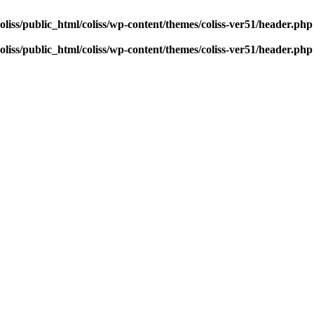
oliss/public_html/coliss/wp-content/themes/coliss-ver51/header.php
oliss/public_html/coliss/wp-content/themes/coliss-ver51/header.php