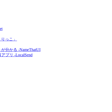
t
とりっこ」
 -NameThatUI
 -LocalSend