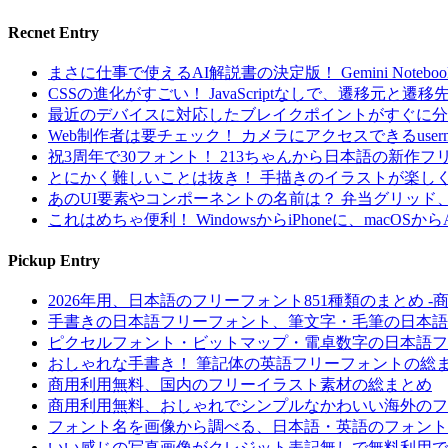
Recnet Entry
まさに仕事で使えるAI解説書の決定版！ Gemini Noteb
CSSの進化がすごい！ JavaScriptなしで、遷移
最近のデバイスに対応したブレイクポイントがすぐに分かる！ 
Web制作者は要チェック！ カメラにアクセスできるuserme
祝3周年で30フォント！ 213ちゃんから日本語の新
とにかく難しいことは抜き！ 手描きのイラストが楽しく
あのUI要素やコンポーネントの名前は？ 弁当グリッド、ケ
これはめちゃ便利！ WindowsからiPhoneに、macOSか
Pickup Entry
2026年用、日本語のフリーフォント851種類のまとめ
手書きの日本語フリーフォント、筆文字・毛筆の日本語
ピクセルフォント・ビットマップ・電卓数字の日本語フ
おしゃれな手書き！ 筆記体の英語フリーフォントの総
商用利用無料、国内のフリーイラスト素材の総まとめ
商用利用無料、おしゃれでシンプルなかわいい海外のフ
フォント名を画像から調べる、日本語・英語のフォント
いい感じの写真画像がクレジット表記無しで無料利用で