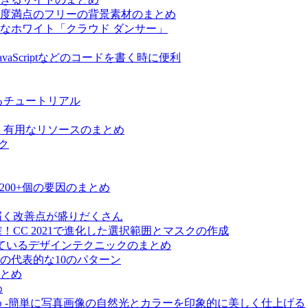
度満点のフリーの背景素材のまとめ
細なホワイト「クラウド ダンサー」
avaScriptなどのコードを書く時に便利
べるチュートリアル
など、有用なリソースのまとめ
ク
200+個の要因のまとめ
が届く改善点が盛りだくさん
確！CC 2021で進化した選択範囲とマスクの作成
れているデザインテクニックのまとめ
の代表的な10のパターン
とめ
め
まとめ -簡単に写真画像の自然光とカラーを印象的に美しく仕上げる