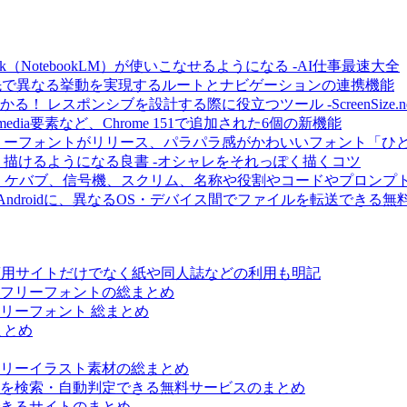
ook（NotebookLM）が使いこなせるようになる -AI仕事最速大全
元と遷移先で異なる挙動を実現するルートとナビゲーションの連携機能
レスポンシブを設計する際に役立つツール -ScreenSize.ne
dia要素など、Chrome 151で追加された6個の新機能
作フリーフォントがリリース、パラパラ感がかわいいフォント「ひ
描けるようになる良書 -オシャレをそれっぽく描くコツ
バブ、信号機、スクリム、名称や役割やコードやプロンプトが分かる
らAndroidに、異なるOS・デバイス間でファイルを転送できる無料アプリ
 -商用サイトだけでなく紙や同人誌などの利用も明記
フリーフォントの総まとめ
リーフォント 総まとめ
まとめ
リーイラスト素材の総まとめ
を検索・自動判定できる無料サービスのまとめ
きるサイトのまとめ