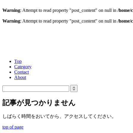
Warning
: Attempt to read property "post_content" on null in
/home/c
Warning
: Attempt to read property "post_content" on null in
/home/c
Top
Category
Contact
About
記事が見つかりません
しばらく時間をおいてから、アクセスしてください。
top of page