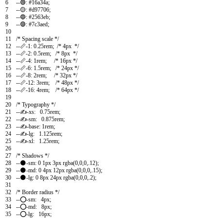
6
--
🟢
:
#16a34a;
7
--
🟡
:
#d97706;
8
--
🔵
:
#2563eb;
9
--
🟣
:
#7c3aed;
10
11
/* Spacing scale */
12
--
📏
-
1
:
0.25rem
;
/* 4px */
13
--
📏
-
2
:
0.5rem
;
/* 8px */
14
--
📏
-
4
:
1rem
;
/* 16px */
15
--
📏
-
6
:
1.5rem
;
/* 24px */
16
--
📏
-
8
:
2rem
;
/* 32px */
17
--
📏
-
12
:
3rem
;
/* 48px */
18
--
📏
-
16
:
4rem
;
/* 64px */
19
20
/* Typography */
21
--
✍️
-
xs
:
0.75rem
;
22
--
✍️
-
sm
:
0.875rem
;
23
--
✍️
-
base
:
1rem
;
24
--
✍️
-
lg
:
1.125rem
;
25
--
✍️
-
xl
:
1.25rem
;
26
27
/* Shadows */
28
--
🌑
-
sm
:
0
1px
3px
rgba
(
0
,
0
,
0
,
.
12
)
;
29
--
🌑
-
md
:
0
4px
12px
rgba
(
0
,
0
,
0
,
.
15
)
;
30
--
🌑
-
lg
:
0
8px
24px
rgba
(
0
,
0
,
0
,
.
2
)
;
31
32
/* Border radius */
33
--
⭕
-
sm
:
4px
;
34
--
⭕
-
md
:
8px
;
35
--
⭕
-
lg
:
16px
;