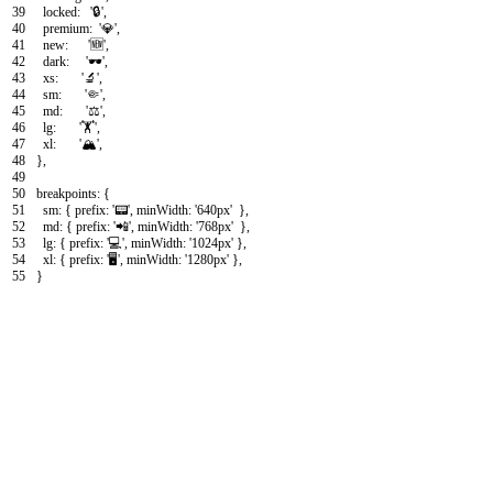
39
locked
:
'🔒'
,
40
premium
:
'💎'
,
41
new
:
'🆕'
,
42
dark
:
'🕶️'
,
43
xs
:
'🔬'
,
44
sm
:
'🤏'
,
45
md
:
'⚖️'
,
46
lg
:
'🏋️'
,
47
xl
:
'🏔️'
,
48
}
,
49
50
breakpoints
:
{
51
sm
:
{
prefix
:
'📟'
,
minWidth
:
'640px'
}
,
52
md
:
{
prefix
:
'📲'
,
minWidth
:
'768px'
}
,
53
lg
:
{
prefix
:
'💻'
,
minWidth
:
'1024px'
}
,
54
xl
:
{
prefix
:
'🖥️'
,
minWidth
:
'1280px'
}
,
55
}