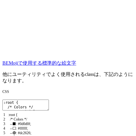
BEMojiで使用する標準的な絵文字
他にユーティリティでよく使用されるclassは、下記のように
なります。
CSS
1
:
root
{
2
/* Colors */
3
--
⬛
:
#0d0d0f;
4
--
⬜
:
#ffffff;
5
--
🔴
:
#dc2626;