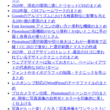
ック
2026年、現在の環境に適したリセットCSSのまとめ
2024年版、CSSフレームワークのまとめ
Googleのアルゴリズムにおける検索順位に影響を与え
る200+個の要因のまとめ
Font Awesome アイコンの使い方と便利な機能のまとめ
Photoshopの新機能がかなり便利！かゆいところに手が
届く改善点が盛りだくさん
Photoshopの選択範囲や切り抜きはこれが一番簡単で正
確！CC 2021で進化した選択範囲とマスクの作成
2025年、ロゴデザインのトレンド -最近のロゴに使わ
れているデザインテクニックのまとめ
ウェブデザイナーは知っておきたい、ページレイアウ
トの代表的な10のパターン
フォントやタイポグラフィの知識・テクニックを学ぶ
まとめ
レスポンシブ対応のWordPressのテーマファイルのまと
め
プロカメラマン仕様、Photoshopのトーンカーブのまと
め -簡単に写真画像の自然光とカラーを印象的に美し
く仕上げる
写真がもっと楽しくなる！写真画像をワンランク上に