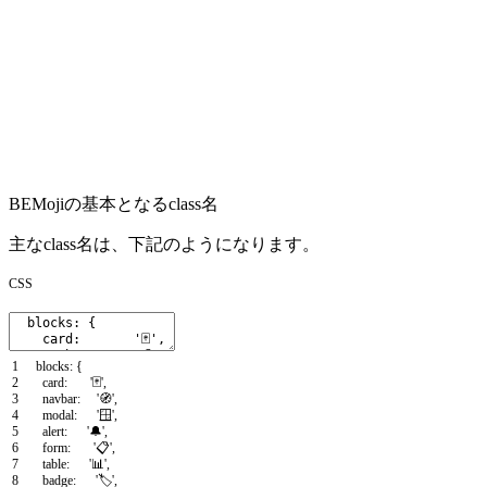
BEMojiの基本となるclass名
主なclass名は、下記のようになります。
CSS
1
blocks
:
{
2
card
:
'🃏'
,
3
navbar
:
'🧭'
,
4
modal
:
'🪟'
,
5
alert
:
'🔔'
,
6
form
:
'📋'
,
7
table
:
'📊'
,
8
badge
:
'🏷️'
,