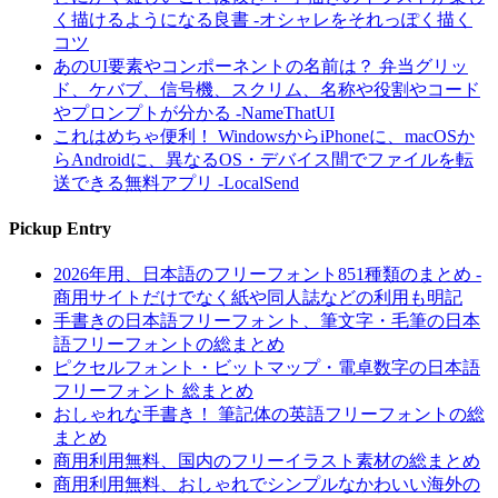
く描けるようになる良書 -オシャレをそれっぽく描く
コツ
あのUI要素やコンポーネントの名前は？ 弁当グリッ
ド、ケバブ、信号機、スクリム、名称や役割やコード
やプロンプトが分かる -NameThatUI
これはめちゃ便利！ WindowsからiPhoneに、macOSか
らAndroidに、異なるOS・デバイス間でファイルを転
送できる無料アプリ -LocalSend
Pickup Entry
2026年用、日本語のフリーフォント851種類のまとめ -
商用サイトだけでなく紙や同人誌などの利用も明記
手書きの日本語フリーフォント、筆文字・毛筆の日本
語フリーフォントの総まとめ
ピクセルフォント・ビットマップ・電卓数字の日本語
フリーフォント 総まとめ
おしゃれな手書き！ 筆記体の英語フリーフォントの総
まとめ
商用利用無料、国内のフリーイラスト素材の総まとめ
商用利用無料、おしゃれでシンプルなかわいい海外の