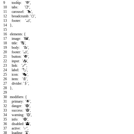
9
tooltip
:
'💬'
,
10
tabs
:
'📑'
,
11
carousel
:
'🎠'
,
12
breadcrumb
:
'🍞'
,
13
footer
:
'🦶'
,
14
}
,
15
16
elements
:
{
17
image
:
'🖼️'
,
18
title
:
'🔠'
,
19
body
:
'📝'
,
20
footer
:
'🦶'
,
21
button
:
'🔘'
,
22
input
:
'📥'
,
23
link
:
'🔗'
,
24
label
:
'🏷️'
,
25
icon
:
'🎭'
,
26
item
:
'📄'
,
27
divider
:
'🖇️'
,
28
}
,
29
30
modifiers
:
{
31
primary
:
'🌟'
,
32
danger
:
'🔴'
,
33
success
:
'🟢'
,
34
warning
:
'🟡'
,
35
info
:
'🔵'
,
36
disabled
:
'👻'
,
37
active
:
'✅'
,
38
loading
:
'⏳'
,