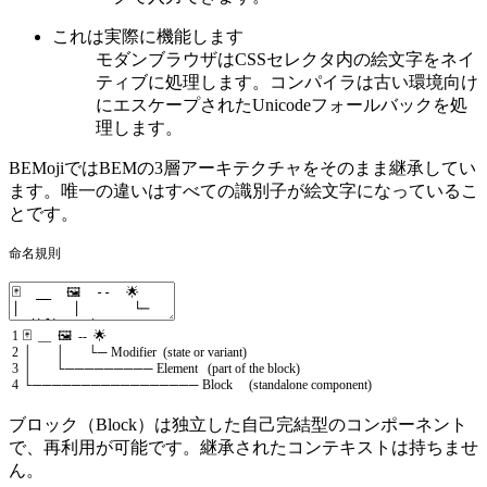
これは実際に機能します
モダンブラウザはCSSセレクタ内の絵文字をネイ
ティブに処理します。コンパイラは古い環境向け
にエスケープされたUnicodeフォールバックを処
理します。
BEMojiではBEMの3層アーキテクチャをそのまま継承してい
ます。唯一の違いはすべての識別子が絵文字になっているこ
とです。
命名規則
1
🃏
_
_
🖼️
--
🌟
2
│
│
└─
Modifier
(
state
or
variant
)
3
│
└─────────
Element
(
part
of
the
block
)
4
└─────────────────
Block
(
standalone
component
)
ブロック（Block）は独立した自己完結型のコンポーネント
で、再利用が可能です。継承されたコンテキストは持ちませ
ん。