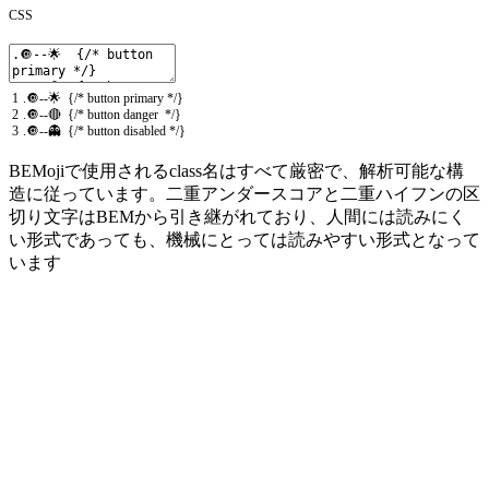
CSS
1
.
🔘
--
🌟
{
/* button primary */
}
2
.
🔘
--
🔴
{
/* button danger */
}
3
.
🔘
--
👻
{
/* button disabled */
}
BEMojiで使用されるclass名はすべて厳密で、解析可能な構
造に従っています。二重アンダースコアと二重ハイフンの区
切り文字はBEMから引き継がれており、人間には読みにく
い形式であっても、機械にとっては読みやすい形式となって
います