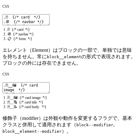
CSS
1
.
🃏
{
/* card */
}
2
.
🧭
{
/* navbar */
}
3
.
📋
{
/* form */
}
エレメント（Element）はブロックの一部で、単独では意味
を持ちません。常に
の形式で表現されます。
block__element
ブロックの外には存在できません。
CSS
1
.
🃏
__
🖼️
{
/* card image */
}
2
.
🃏
__
🔠
{
/* card title */
}
3
.
🃏
__
📝
{
/* card body */
}
修飾子（modifier）は外観や動作を変更するフラグで、基本
クラスと併用して適用されます（
,
block--modifier
）。
block__element--modifier