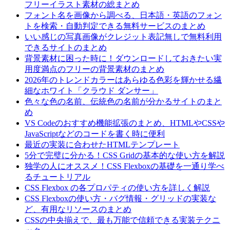
フリーイラスト素材の総まとめ
フォント名を画像から調べる、日本語・英語のフォン
トを検索・自動判定できる無料サービスのまとめ
いい感じの写真画像がクレジット表記無しで無料利用
できるサイトのまとめ
背景素材に困った時に！ダウンロードしておきたい実
用度満点のフリーの背景素材のまとめ
2026年のトレンドカラーはあらゆる色彩を輝かせる繊
細なホワイト「クラウド ダンサー」
色々な色の名前、伝統色の名前が分かるサイトのまと
め
VS Codeのおすすめ機能拡張のまとめ、HTMLやCSSや
JavaScriptなどのコードを書く時に便利
最近の実装に合わせたHTMLテンプレート
5分で完璧に分かる！CSS Gridの基本的な使い方を解説
独学の人にオススメ！CSS Flexboxの基礎を一通り学べ
るチュートリアル
CSS Flexbox の各プロパティの使い方を詳しく解説
CSS Flexboxの使い方・バグ情報・グリッドの実装な
ど、有用なリソースのまとめ
CSSの中央揃えで、最も万能で信頼できる実装テクニ