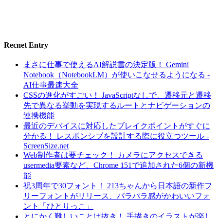
Recnet Entry
まさに仕事で使えるAI解説書の決定版！ Gemini
Notebook（NotebookLM）が使いこなせるようになる -
AI仕事最速大全
CSSの進化がすごい！ JavaScriptなしで、遷移元と遷移
先で異なる挙動を実現するルートとナビゲーションの
連携機能
最近のデバイスに対応したブレイクポイントがすぐに
分かる！ レスポンシブを設計する際に役立つツール -
ScreenSize.net
Web制作者は要チェック！ カメラにアクセスできる
usermedia要素など、Chrome 151で追加された6個の新機
能
祝3周年で30フォント！ 213ちゃんから日本語の新作フ
リーフォントがリリース、パラパラ感がかわいいフォ
ント「ひとりっこ」
とにかく難しいことは抜き！ 手描きのイラストが楽し