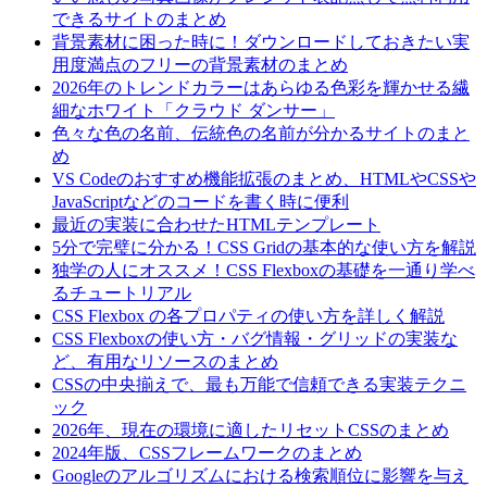
できるサイトのまとめ
背景素材に困った時に！ダウンロードしておきたい実
用度満点のフリーの背景素材のまとめ
2026年のトレンドカラーはあらゆる色彩を輝かせる繊
細なホワイト「クラウド ダンサー」
色々な色の名前、伝統色の名前が分かるサイトのまと
め
VS Codeのおすすめ機能拡張のまとめ、HTMLやCSSや
JavaScriptなどのコードを書く時に便利
最近の実装に合わせたHTMLテンプレート
5分で完璧に分かる！CSS Gridの基本的な使い方を解説
独学の人にオススメ！CSS Flexboxの基礎を一通り学べ
るチュートリアル
CSS Flexbox の各プロパティの使い方を詳しく解説
CSS Flexboxの使い方・バグ情報・グリッドの実装な
ど、有用なリソースのまとめ
CSSの中央揃えで、最も万能で信頼できる実装テクニ
ック
2026年、現在の環境に適したリセットCSSのまとめ
2024年版、CSSフレームワークのまとめ
Googleのアルゴリズムにおける検索順位に影響を与え