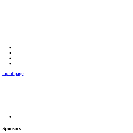
top of page
Sponsors