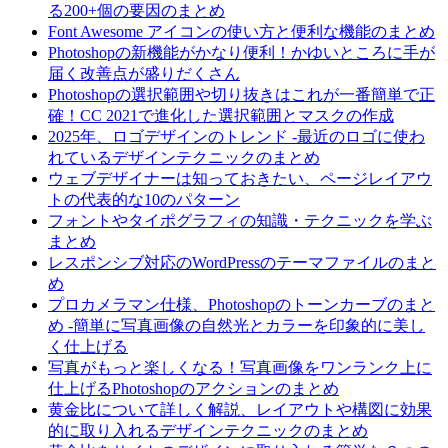
る200+個の要因のまとめ
Font Awesome アイコンの使い方と便利な機能のまとめ
Photoshopの新機能がかなり便利！かゆいところに手が
届く改善点が盛りだくさん
Photoshopの選択範囲や切り抜きはこれが一番簡単で正
確！CC 2021で進化した選択範囲とマスクの作成
2025年、ロゴデザインのトレンド -最近のロゴに使わ
れているデザインテクニックのまとめ
ウェブデザイナーは知っておきたい、ページレイアウ
トの代表的な10のパターン
フォントやタイポグラフィの知識・テクニックを学ぶ
まとめ
レスポンシブ対応のWordPressのテーマファイルのまと
め
プロカメラマン仕様、Photoshopのトーンカーブのまと
め -簡単に写真画像の自然光とカラーを印象的に美し
く仕上げる
写真がもっと楽しくなる！写真画像をワンランク上に
仕上げるPhotoshopのアクションのまとめ
黄金比について詳しく解説、レイアウトや構図に効果
的に取り入れるデザインテクニックのまとめ