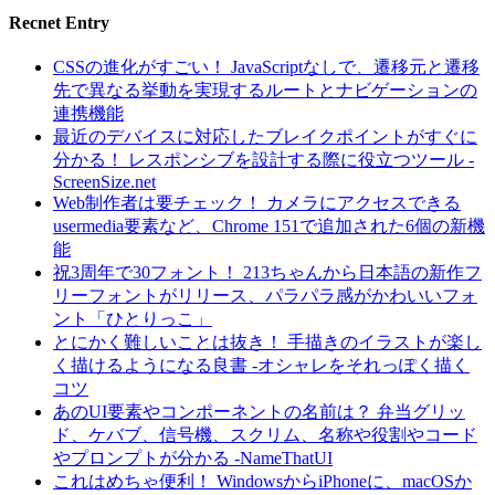
Recnet Entry
CSSの進化がすごい！ JavaScriptなしで、遷移元と遷移
先で異なる挙動を実現するルートとナビゲーションの
連携機能
最近のデバイスに対応したブレイクポイントがすぐに
分かる！ レスポンシブを設計する際に役立つツール -
ScreenSize.net
Web制作者は要チェック！ カメラにアクセスできる
usermedia要素など、Chrome 151で追加された6個の新機
能
祝3周年で30フォント！ 213ちゃんから日本語の新作フ
リーフォントがリリース、パラパラ感がかわいいフォ
ント「ひとりっこ」
とにかく難しいことは抜き！ 手描きのイラストが楽し
く描けるようになる良書 -オシャレをそれっぽく描く
コツ
あのUI要素やコンポーネントの名前は？ 弁当グリッ
ド、ケバブ、信号機、スクリム、名称や役割やコード
やプロンプトが分かる -NameThatUI
これはめちゃ便利！ WindowsからiPhoneに、macOSか