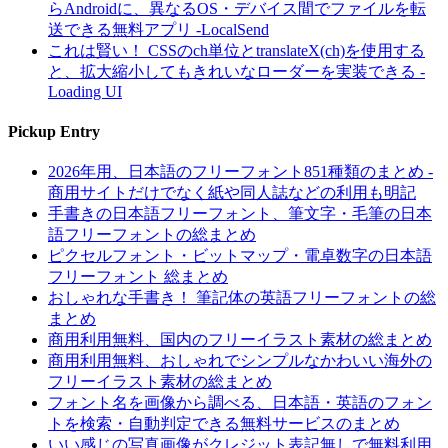
らAndroidに、異なるOS・デバイス間でファイルを転
送できる無料アプリ -LocalSend
これは賢い！ CSSのch単位とtranslateX(ch)を使用する
と、拡大縮小してもきれいなローダーを実装できる -
Loading UI
Pickup Entry
2026年用、日本語のフリーフォント851種類のまとめ -
商用サイトだけでなく紙や同人誌などの利用も明記
手書きの日本語フリーフォント、筆文字・毛筆の日本
語フリーフォントの総まとめ
ピクセルフォント・ビットマップ・電卓数字の日本語
フリーフォント 総まとめ
おしゃれな手書き！ 筆記体の英語フリーフォントの総
まとめ
商用利用無料、国内のフリーイラスト素材の総まとめ
商用利用無料、おしゃれでシンプルなかわいい海外の
フリーイラスト素材の総まとめ
フォント名を画像から調べる、日本語・英語のフォン
トを検索・自動判定できる無料サービスのまとめ
いい感じの写真画像がクレジット表記無しで無料利用