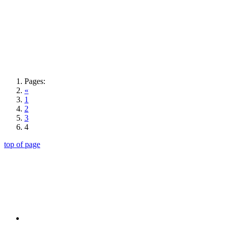
Pages:
«
1
2
3
4
top of page