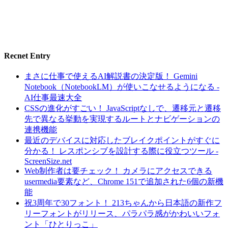
Recnet Entry
まさに仕事で使えるAI解説書の決定版！ Gemini
Notebook（NotebookLM）が使いこなせるようになる -
AI仕事最速大全
CSSの進化がすごい！ JavaScriptなしで、遷移元と遷移
先で異なる挙動を実現するルートとナビゲーションの
連携機能
最近のデバイスに対応したブレイクポイントがすぐに
分かる！ レスポンシブを設計する際に役立つツール -
ScreenSize.net
Web制作者は要チェック！ カメラにアクセスできる
usermedia要素など、Chrome 151で追加された6個の新機
能
祝3周年で30フォント！ 213ちゃんから日本語の新作フ
リーフォントがリリース、パラパラ感がかわいいフォ
ント「ひとりっこ」