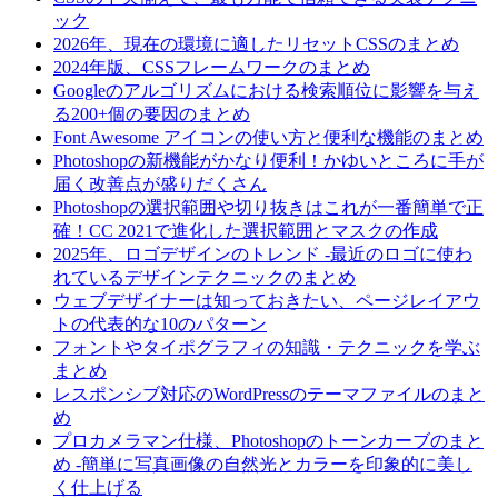
ック
2026年、現在の環境に適したリセットCSSのまとめ
2024年版、CSSフレームワークのまとめ
Googleのアルゴリズムにおける検索順位に影響を与え
る200+個の要因のまとめ
Font Awesome アイコンの使い方と便利な機能のまとめ
Photoshopの新機能がかなり便利！かゆいところに手が
届く改善点が盛りだくさん
Photoshopの選択範囲や切り抜きはこれが一番簡単で正
確！CC 2021で進化した選択範囲とマスクの作成
2025年、ロゴデザインのトレンド -最近のロゴに使わ
れているデザインテクニックのまとめ
ウェブデザイナーは知っておきたい、ページレイアウ
トの代表的な10のパターン
フォントやタイポグラフィの知識・テクニックを学ぶ
まとめ
レスポンシブ対応のWordPressのテーマファイルのまと
め
プロカメラマン仕様、Photoshopのトーンカーブのまと
め -簡単に写真画像の自然光とカラーを印象的に美し
く仕上げる