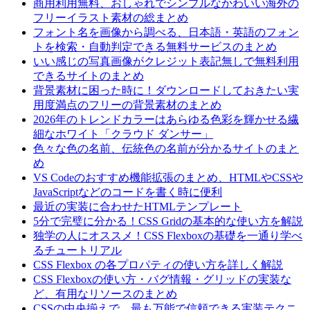
商用利用無料、おしゃれでシンプルなかわいい海外の
フリーイラスト素材の総まとめ
フォント名を画像から調べる、日本語・英語のフォン
トを検索・自動判定できる無料サービスのまとめ
いい感じの写真画像がクレジット表記無しで無料利用
できるサイトのまとめ
背景素材に困った時に！ダウンロードしておきたい実
用度満点のフリーの背景素材のまとめ
2026年のトレンドカラーはあらゆる色彩を輝かせる繊
細なホワイト「クラウド ダンサー」
色々な色の名前、伝統色の名前が分かるサイトのまと
め
VS Codeのおすすめ機能拡張のまとめ、HTMLやCSSや
JavaScriptなどのコードを書く時に便利
最近の実装に合わせたHTMLテンプレート
5分で完璧に分かる！CSS Gridの基本的な使い方を解説
独学の人にオススメ！CSS Flexboxの基礎を一通り学べ
るチュートリアル
CSS Flexbox の各プロパティの使い方を詳しく解説
CSS Flexboxの使い方・バグ情報・グリッドの実装な
ど、有用なリソースのまとめ
CSSの中央揃えで、最も万能で信頼できる実装テクニ