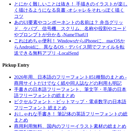
とにかく難しいことは抜き！ 手描きのイラストが楽し
く描けるようになる良書 -オシャレをそれっぽく描く
コツ
あのUI要素やコンポーネントの名前は？ 弁当グリッ
ド、ケバブ、信号機、スクリム、名称や役割やコード
やプロンプトが分かる -NameThatUI
これはめちゃ便利！ WindowsからiPhoneに、macOSか
らAndroidに、異なるOS・デバイス間でファイルを転
送できる無料アプリ -LocalSend
Pickup Entry
2026年用、日本語のフリーフォント851種類のまとめ -
商用サイトだけでなく紙や同人誌などの利用も明記
手書きの日本語フリーフォント、筆文字・毛筆の日本
語フリーフォントの総まとめ
ピクセルフォント・ビットマップ・電卓数字の日本語
フリーフォント 総まとめ
おしゃれな手書き！ 筆記体の英語フリーフォントの総
まとめ
商用利用無料、国内のフリーイラスト素材の総まとめ