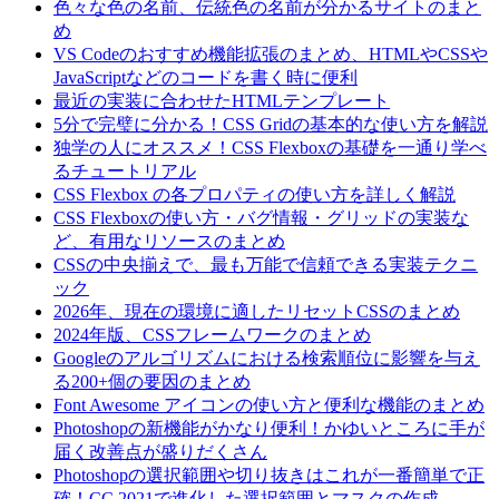
色々な色の名前、伝統色の名前が分かるサイトのまと
め
VS Codeのおすすめ機能拡張のまとめ、HTMLやCSSや
JavaScriptなどのコードを書く時に便利
最近の実装に合わせたHTMLテンプレート
5分で完璧に分かる！CSS Gridの基本的な使い方を解説
独学の人にオススメ！CSS Flexboxの基礎を一通り学べ
るチュートリアル
CSS Flexbox の各プロパティの使い方を詳しく解説
CSS Flexboxの使い方・バグ情報・グリッドの実装な
ど、有用なリソースのまとめ
CSSの中央揃えで、最も万能で信頼できる実装テクニ
ック
2026年、現在の環境に適したリセットCSSのまとめ
2024年版、CSSフレームワークのまとめ
Googleのアルゴリズムにおける検索順位に影響を与え
る200+個の要因のまとめ
Font Awesome アイコンの使い方と便利な機能のまとめ
Photoshopの新機能がかなり便利！かゆいところに手が
届く改善点が盛りだくさん
Photoshopの選択範囲や切り抜きはこれが一番簡単で正
確！CC 2021で進化した選択範囲とマスクの作成