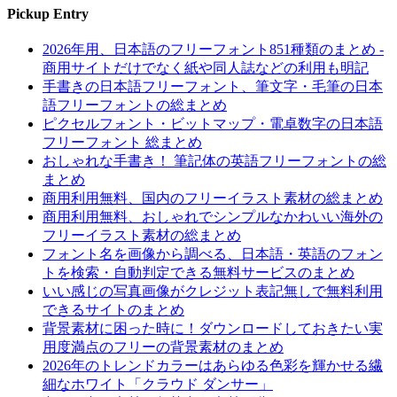
Pickup Entry
2026年用、日本語のフリーフォント851種類のまとめ -
商用サイトだけでなく紙や同人誌などの利用も明記
手書きの日本語フリーフォント、筆文字・毛筆の日本
語フリーフォントの総まとめ
ピクセルフォント・ビットマップ・電卓数字の日本語
フリーフォント 総まとめ
おしゃれな手書き！ 筆記体の英語フリーフォントの総
まとめ
商用利用無料、国内のフリーイラスト素材の総まとめ
商用利用無料、おしゃれでシンプルなかわいい海外の
フリーイラスト素材の総まとめ
フォント名を画像から調べる、日本語・英語のフォン
トを検索・自動判定できる無料サービスのまとめ
いい感じの写真画像がクレジット表記無しで無料利用
できるサイトのまとめ
背景素材に困った時に！ダウンロードしておきたい実
用度満点のフリーの背景素材のまとめ
2026年のトレンドカラーはあらゆる色彩を輝かせる繊
細なホワイト「クラウド ダンサー」