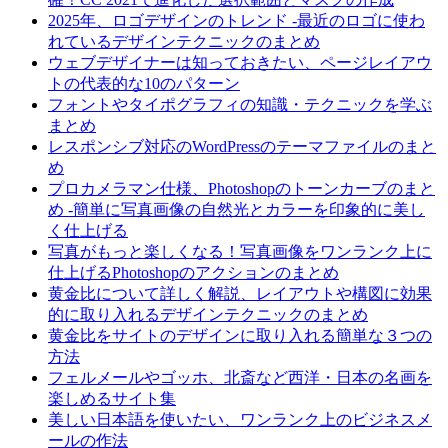
2025年、ロゴデザインのトレンド -最近のロゴに使わ
れているデザインテクニックのまとめ
ウェブデザイナーは知っておきたい、ページレイアウ
トの代表的な10のパターン
フォントやタイポグラフィの知識・テクニックを学ぶ
まとめ
レスポンシブ対応のWordPressのテーマファイルのまと
め
プロカメラマン仕様、Photoshopのトーンカーブのまと
め -簡単に写真画像の自然光とカラーを印象的に美し
く仕上げる
写真がもっと楽しくなる！写真画像をワンランク上に
仕上げるPhotoshopのアクションのまとめ
黄金比について詳しく解説、レイアウトや構図に効果
的に取り入れるデザインテクニックのまとめ
黄金比をサイトのデザインに取り入れる簡単な３つの
方法
フェルメールやゴッホ、北斎など西洋・日本の名画を
楽しめるサイト集
美しい日本語を使いたい、ワンランク上のビジネスメ
ールの作法