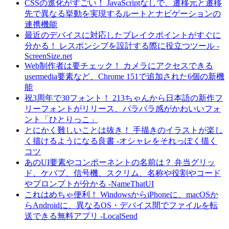
CSSの進化がすごい！ JavaScriptなしで、遷移元と遷移
先で異なる挙動を実現するルートとナビゲーションの
連携機能
最近のデバイスに対応したブレイクポイントがすぐに
分かる！ レスポンシブを設計する際に役立つツール -
ScreenSize.net
Web制作者は要チェック！ カメラにアクセスできる
usermedia要素など、Chrome 151で追加された6個の新機
能
祝3周年で30フォント！ 213ちゃんから日本語の新作フ
リーフォントがリリース、パラパラ感がかわいいフォ
ント「ひとりっこ」
とにかく難しいことは抜き！ 手描きのイラストが楽し
く描けるようになる良書 -オシャレをそれっぽく描く
コツ
あのUI要素やコンポーネントの名前は？ 弁当グリッ
ド、ケバブ、信号機、スクリム、名称や役割やコード
やプロンプトが分かる -NameThatUI
これはめちゃ便利！ WindowsからiPhoneに、macOSか
らAndroidに、異なるOS・デバイス間でファイルを転
送できる無料アプリ -LocalSend