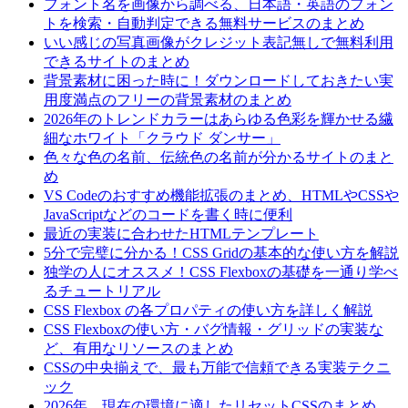
フォント名を画像から調べる、日本語・英語のフォン
トを検索・自動判定できる無料サービスのまとめ
いい感じの写真画像がクレジット表記無しで無料利用
できるサイトのまとめ
背景素材に困った時に！ダウンロードしておきたい実
用度満点のフリーの背景素材のまとめ
2026年のトレンドカラーはあらゆる色彩を輝かせる繊
細なホワイト「クラウド ダンサー」
色々な色の名前、伝統色の名前が分かるサイトのまと
め
VS Codeのおすすめ機能拡張のまとめ、HTMLやCSSや
JavaScriptなどのコードを書く時に便利
最近の実装に合わせたHTMLテンプレート
5分で完璧に分かる！CSS Gridの基本的な使い方を解説
独学の人にオススメ！CSS Flexboxの基礎を一通り学べ
るチュートリアル
CSS Flexbox の各プロパティの使い方を詳しく解説
CSS Flexboxの使い方・バグ情報・グリッドの実装な
ど、有用なリソースのまとめ
CSSの中央揃えで、最も万能で信頼できる実装テクニ
ック
2026年、現在の環境に適したリセットCSSのまとめ