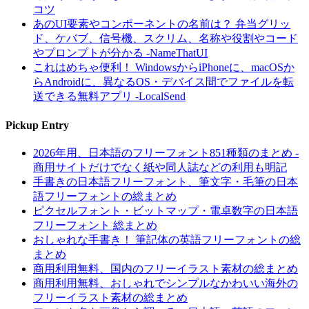
コツ
あのUI要素やコンポーネントの名前は？ 弁当グリッ
ド、ケバブ、信号機、スクリム、名称や役割やコード
やプロンプトが分かる -NameThatUI
これはめちゃ便利！ WindowsからiPhoneに、macOSか
らAndroidに、異なるOS・デバイス間でファイルを転
送できる無料アプリ -LocalSend
Pickup Entry
2026年用、日本語のフリーフォント851種類のまとめ -
商用サイトだけでなく紙や同人誌などの利用も明記
手書きの日本語フリーフォント、筆文字・毛筆の日本
語フリーフォントの総まとめ
ピクセルフォント・ビットマップ・電卓数字の日本語
フリーフォント 総まとめ
おしゃれな手書き！ 筆記体の英語フリーフォントの総
まとめ
商用利用無料、国内のフリーイラスト素材の総まとめ
商用利用無料、おしゃれでシンプルなかわいい海外の
フリーイラスト素材の総まとめ