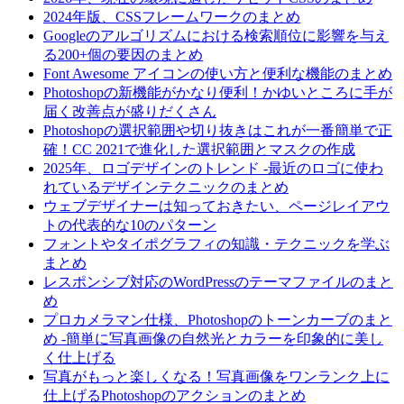
2024年版、CSSフレームワークのまとめ
Googleのアルゴリズムにおける検索順位に影響を与え
る200+個の要因のまとめ
Font Awesome アイコンの使い方と便利な機能のまとめ
Photoshopの新機能がかなり便利！かゆいところに手が
届く改善点が盛りだくさん
Photoshopの選択範囲や切り抜きはこれが一番簡単で正
確！CC 2021で進化した選択範囲とマスクの作成
2025年、ロゴデザインのトレンド -最近のロゴに使わ
れているデザインテクニックのまとめ
ウェブデザイナーは知っておきたい、ページレイアウ
トの代表的な10のパターン
フォントやタイポグラフィの知識・テクニックを学ぶ
まとめ
レスポンシブ対応のWordPressのテーマファイルのまと
め
プロカメラマン仕様、Photoshopのトーンカーブのまと
め -簡単に写真画像の自然光とカラーを印象的に美し
く仕上げる
写真がもっと楽しくなる！写真画像をワンランク上に
仕上げるPhotoshopのアクションのまとめ