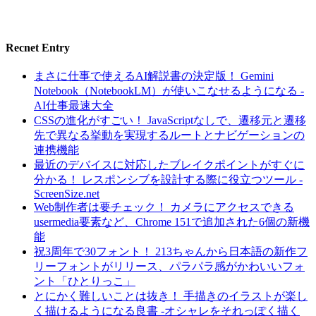
Recnet Entry
まさに仕事で使えるAI解説書の決定版！ Gemini
Notebook（NotebookLM）が使いこなせるようになる -
AI仕事最速大全
CSSの進化がすごい！ JavaScriptなしで、遷移元と遷移
先で異なる挙動を実現するルートとナビゲーションの
連携機能
最近のデバイスに対応したブレイクポイントがすぐに
分かる！ レスポンシブを設計する際に役立つツール -
ScreenSize.net
Web制作者は要チェック！ カメラにアクセスできる
usermedia要素など、Chrome 151で追加された6個の新機
能
祝3周年で30フォント！ 213ちゃんから日本語の新作フ
リーフォントがリリース、パラパラ感がかわいいフォ
ント「ひとりっこ」
とにかく難しいことは抜き！ 手描きのイラストが楽し
く描けるようになる良書 -オシャレをそれっぽく描く