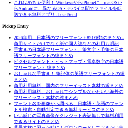
これはめちゃ便利！ WindowsからiPhoneに、macOSか
らAndroidに、異なるOS・デバイス間でファイルを転
送できる無料アプリ -LocalSend
Pickup Entry
2026年用、日本語のフリーフォント851種類のまとめ -
商用サイトだけでなく紙や同人誌などの利用も明記
手書きの日本語フリーフォント、筆文字・毛筆の日本
語フリーフォントの総まとめ
ピクセルフォント・ビットマップ・電卓数字の日本語
フリーフォント 総まとめ
おしゃれな手書き！ 筆記体の英語フリーフォントの総
まとめ
商用利用無料、国内のフリーイラスト素材の総まとめ
商用利用無料、おしゃれでシンプルなかわいい海外の
フリーイラスト素材の総まとめ
フォント名を画像から調べる、日本語・英語のフォン
トを検索・自動判定できる無料サービスのまとめ
いい感じの写真画像がクレジット表記無しで無料利用
できるサイトのまとめ
背景素材に困った時に！ダウンロードしておきたい実