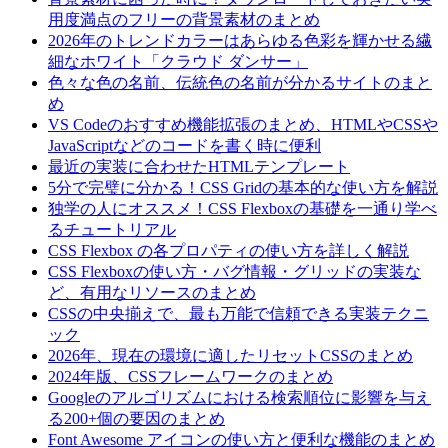
用度満点のフリーの背景素材のまとめ
2026年のトレンドカラーはあらゆる色彩を輝かせる繊
細なホワイト「クラウド ダンサー」
色々な色の名前、伝統色の名前が分かるサイトのまと
め
VS Codeのおすすめ機能拡張のまとめ、HTMLやCSSや
JavaScriptなどのコードを書く時に便利
最近の実装に合わせたHTMLテンプレート
5分で完璧に分かる！CSS Gridの基本的な使い方を解説
独学の人にオススメ！CSS Flexboxの基礎を一通り学べ
るチュートリアル
CSS Flexbox の各プロパティの使い方を詳しく解説
CSS Flexboxの使い方・バグ情報・グリッドの実装な
ど、有用なリソースのまとめ
CSSの中央揃えで、最も万能で信頼できる実装テクニ
ック
2026年、現在の環境に適したリセットCSSのまとめ
2024年版、CSSフレームワークのまとめ
Googleのアルゴリズムにおける検索順位に影響を与え
る200+個の要因のまとめ
Font Awesome アイコンの使い方と便利な機能のまとめ