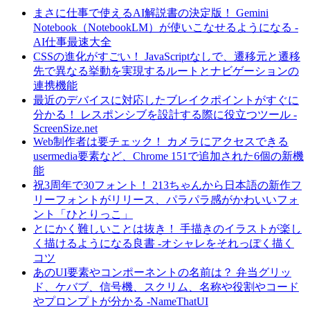
まさに仕事で使えるAI解説書の決定版！ Gemini
Notebook（NotebookLM）が使いこなせるようになる -
AI仕事最速大全
CSSの進化がすごい！ JavaScriptなしで、遷移元と遷移
先で異なる挙動を実現するルートとナビゲーションの
連携機能
最近のデバイスに対応したブレイクポイントがすぐに
分かる！ レスポンシブを設計する際に役立つツール -
ScreenSize.net
Web制作者は要チェック！ カメラにアクセスできる
usermedia要素など、Chrome 151で追加された6個の新機
能
祝3周年で30フォント！ 213ちゃんから日本語の新作フ
リーフォントがリリース、パラパラ感がかわいいフォ
ント「ひとりっこ」
とにかく難しいことは抜き！ 手描きのイラストが楽し
く描けるようになる良書 -オシャレをそれっぽく描く
コツ
あのUI要素やコンポーネントの名前は？ 弁当グリッ
ド、ケバブ、信号機、スクリム、名称や役割やコード
やプロンプトが分かる -NameThatUI