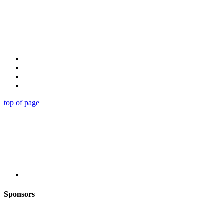
top of page
Sponsors