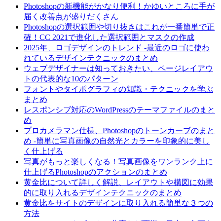
Photoshopの新機能がかなり便利！かゆいところに手が
届く改善点が盛りだくさん
Photoshopの選択範囲や切り抜きはこれが一番簡単で正
確！CC 2021で進化した選択範囲とマスクの作成
2025年、ロゴデザインのトレンド -最近のロゴに使わ
れているデザインテクニックのまとめ
ウェブデザイナーは知っておきたい、ページレイアウ
トの代表的な10のパターン
フォントやタイポグラフィの知識・テクニックを学ぶ
まとめ
レスポンシブ対応のWordPressのテーマファイルのまと
め
プロカメラマン仕様、Photoshopのトーンカーブのまと
め -簡単に写真画像の自然光とカラーを印象的に美し
く仕上げる
写真がもっと楽しくなる！写真画像をワンランク上に
仕上げるPhotoshopのアクションのまとめ
黄金比について詳しく解説、レイアウトや構図に効果
的に取り入れるデザインテクニックのまとめ
黄金比をサイトのデザインに取り入れる簡単な３つの
方法