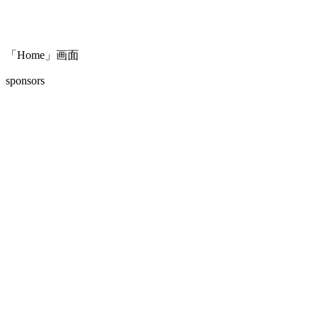
「Home」画面
sponsors