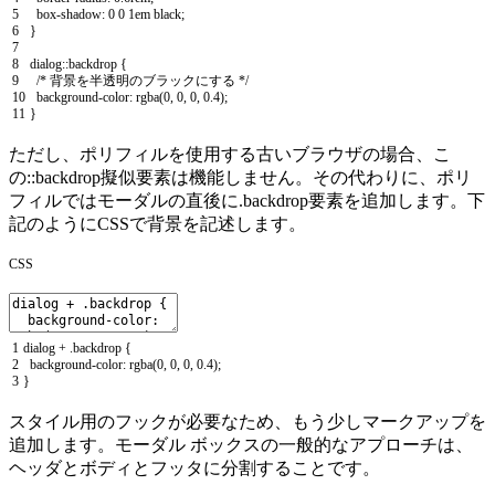
5
box
-
shadow
:
0
0
1em
black
;
6
}
7
8
dialog
::
backdrop
{
9
/* 背景を半透明のブラックにする */
10
background
-
color
:
rgba
(
0
,
0
,
0
,
0.4
)
;
11
}
ただし、ポリフィルを使用する古いブラウザの場合、こ
の::backdrop擬似要素は機能しません。その代わりに、ポリ
フィルではモーダルの直後に.backdrop要素を追加します。下
記のようにCSSで背景を記述します。
CSS
1
dialog
+
.
backdrop
{
2
background
-
color
:
rgba
(
0
,
0
,
0
,
0.4
)
;
3
}
スタイル用のフックが必要なため、もう少しマークアップを
追加します。モーダル ボックスの一般的なアプローチは、
ヘッダとボディとフッタに分割することです。