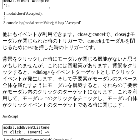
1
modal
.
close
(
'Accepted'
)
;
2
3
console
.
log
(
modal
.
returnValue
)
;
// logs `Accepted`
他にもイベントが利用できます。closeとcancelで、closeはモ
ーダルが閉じられた時のトリガーで、cancelはモーダルを閉
じるためにescを押した時のトリガーです。
背景をクリックした時にモーダルが閉じる機能がないと思う
かもしれませんが、これには回避策があります。背景をクリ
ックすると、<dialog>をイベントターゲットとしてクリック
イベントが発生します。そして子要素がモーダルのスペース
全体を満たすようにモーダルを構築すると、それらの子要素
がモーダル内のクリックのターゲットになります。これを利
用して、モーダル上のクリックをチェックし、モーダル自体
がクリックイベントのターゲットである時に閉じます。
JavaScript
1
modal
.
addEventListener
(
'click'
,
(
event
)
=
>
{