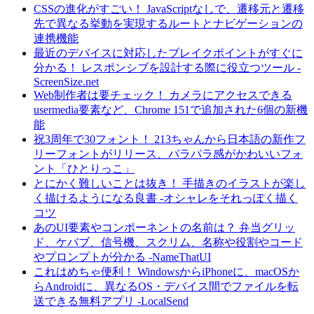
CSSの進化がすごい！ JavaScriptなしで、遷移元と遷移
先で異なる挙動を実現するルートとナビゲーションの
連携機能
最近のデバイスに対応したブレイクポイントがすぐに
分かる！ レスポンシブを設計する際に役立つツール -
ScreenSize.net
Web制作者は要チェック！ カメラにアクセスできる
usermedia要素など、Chrome 151で追加された6個の新機
能
祝3周年で30フォント！ 213ちゃんから日本語の新作フ
リーフォントがリリース、パラパラ感がかわいいフォ
ント「ひとりっこ」
とにかく難しいことは抜き！ 手描きのイラストが楽し
く描けるようになる良書 -オシャレをそれっぽく描く
コツ
あのUI要素やコンポーネントの名前は？ 弁当グリッ
ド、ケバブ、信号機、スクリム、名称や役割やコード
やプロンプトが分かる -NameThatUI
これはめちゃ便利！ WindowsからiPhoneに、macOSか
らAndroidに、異なるOS・デバイス間でファイルを転
送できる無料アプリ -LocalSend