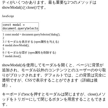
ティがいくつかあります。最も重要な2つのメソッドは
showModal()とclose()です。
JavaScript
1
const
modal
=
document
.
querySelector
(
'dialog'
)
;
2
3
// モーダルを表示する (open属性を与える)
4
modal
.
showModal
(
)
;
5
6
// モーダルを隠す (open属性を削除する)
7
modal
.
close
(
)
;
showModal()を使用してモーダルを開くと、ページに背景が
追加され、モーダル以外のコンテンツとのユーザーのやり取
りがブロックされます。デフォルトでは、この背景は完全に
透明ですが、CSSで表示することができます（詳細は後
述）。
キーボードのescを押すとモーダルは閉じますが、close()メソ
ッドをトリガーにして閉じるボタンを用意することもできま
す。