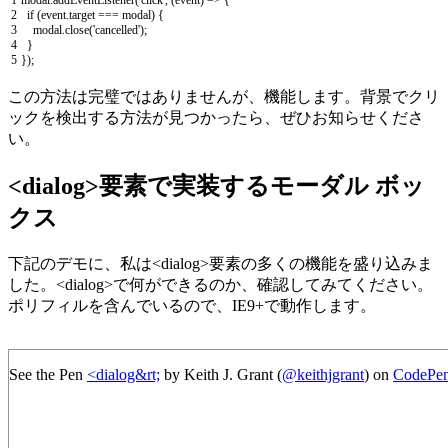
2
if
(
event
.
target
===
modal
)
{
3
modal
.
close
(
'cancelled'
)
;
4
}
5
}
)
;
この方法は完璧ではありませんが、機能します。背景でクリ
ックを検出する方法が見つかったら、ぜひお知らせくださ
い。
<dialog>要素で実装するモーダル ボッ
クス
下記のデモに、私は<dialog>要素の多くの機能を盛り込みま
した。<dialog>で何ができるのか、確認してみてください。
ポリフィルを含んでいるので、IE9+で動作します。
See the Pen
<dialog&rt;
by Keith J. Grant (
@keithjgrant
) on
CodePe