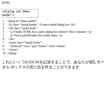
HTML
1
<
dialog
id
=
"demo-modal"
>
2
<
h3
class
=
"modal-header"
>
A
native
modal
dialog
box
<
/
h3
>
3
<
div
class
=
"modal-body"
>
4
<
p
>
Finally
,
HTML
has
a
native
dialog
box
element
!
This
is
fantastic
.
<
/
p
>
5
<
p
>
And
a
polyfill
makes
this
usable
today
.
<
/
p
>
6
<
/
div
>
7
<
footer
class
=
"modal-footer"
>
8
<
button
id
=
"close"
type
=
"button"
>
close
<
/
button
>
9
<
/
footer
>
10
<
/
dialog
>
これにいくつかのCSSを記述することで、あなたが望むモー
ダル ボックスの見た目を作ることができます