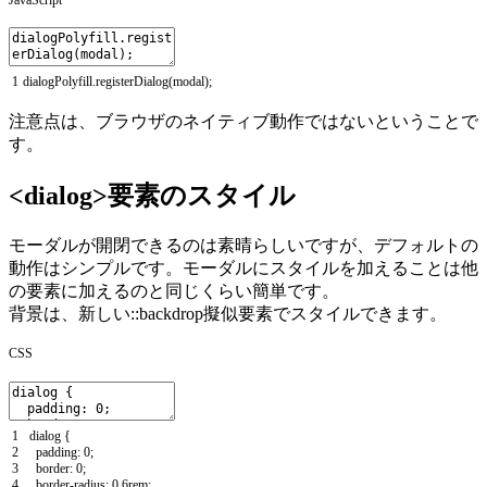
1
dialogPolyfill
.
registerDialog
(
modal
)
;
注意点は、ブラウザのネイティブ動作ではないということで
す。
<dialog>要素のスタイル
モーダルが開閉できるのは素晴らしいですが、デフォルトの
動作はシンプルです。モーダルにスタイルを加えることは他
の要素に加えるのと同じくらい簡単です。
背景は、新しい::backdrop擬似要素でスタイルできます。
CSS
1
dialog
{
2
padding
:
0
;
3
border
:
0
;
4
border
-
radius
:
0.6rem
;