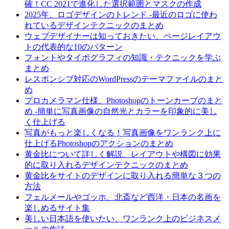
確！CC 2021で進化した選択範囲とマスクの作成
2025年、ロゴデザインのトレンド -最近のロゴに使わ
れているデザインテクニックのまとめ
ウェブデザイナーは知っておきたい、ページレイアウ
トの代表的な10のパターン
フォントやタイポグラフィの知識・テクニックを学ぶ
まとめ
レスポンシブ対応のWordPressのテーマファイルのまと
め
プロカメラマン仕様、Photoshopのトーンカーブのまと
め -簡単に写真画像の自然光とカラーを印象的に美し
く仕上げる
写真がもっと楽しくなる！写真画像をワンランク上に
仕上げるPhotoshopのアクションのまとめ
黄金比について詳しく解説、レイアウトや構図に効果
的に取り入れるデザインテクニックのまとめ
黄金比をサイトのデザインに取り入れる簡単な３つの
方法
フェルメールやゴッホ、北斎など西洋・日本の名画を
楽しめるサイト集
美しい日本語を使いたい、ワンランク上のビジネスメ