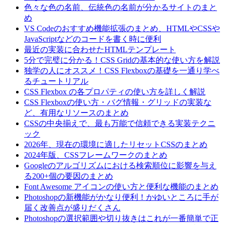
色々な色の名前、伝統色の名前が分かるサイトのまと
め
VS Codeのおすすめ機能拡張のまとめ、HTMLやCSSや
JavaScriptなどのコードを書く時に便利
最近の実装に合わせたHTMLテンプレート
5分で完璧に分かる！CSS Gridの基本的な使い方を解説
独学の人にオススメ！CSS Flexboxの基礎を一通り学べ
るチュートリアル
CSS Flexbox の各プロパティの使い方を詳しく解説
CSS Flexboxの使い方・バグ情報・グリッドの実装な
ど、有用なリソースのまとめ
CSSの中央揃えで、最も万能で信頼できる実装テクニ
ック
2026年、現在の環境に適したリセットCSSのまとめ
2024年版、CSSフレームワークのまとめ
Googleのアルゴリズムにおける検索順位に影響を与え
る200+個の要因のまとめ
Font Awesome アイコンの使い方と便利な機能のまとめ
Photoshopの新機能がかなり便利！かゆいところに手が
届く改善点が盛りだくさん
Photoshopの選択範囲や切り抜きはこれが一番簡単で正