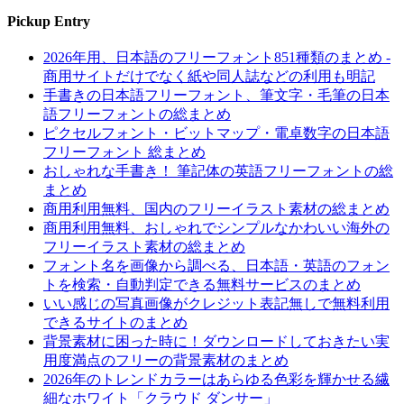
Pickup Entry
2026年用、日本語のフリーフォント851種類のまとめ -
商用サイトだけでなく紙や同人誌などの利用も明記
手書きの日本語フリーフォント、筆文字・毛筆の日本
語フリーフォントの総まとめ
ピクセルフォント・ビットマップ・電卓数字の日本語
フリーフォント 総まとめ
おしゃれな手書き！ 筆記体の英語フリーフォントの総
まとめ
商用利用無料、国内のフリーイラスト素材の総まとめ
商用利用無料、おしゃれでシンプルなかわいい海外の
フリーイラスト素材の総まとめ
フォント名を画像から調べる、日本語・英語のフォン
トを検索・自動判定できる無料サービスのまとめ
いい感じの写真画像がクレジット表記無しで無料利用
できるサイトのまとめ
背景素材に困った時に！ダウンロードしておきたい実
用度満点のフリーの背景素材のまとめ
2026年のトレンドカラーはあらゆる色彩を輝かせる繊
細なホワイト「クラウド ダンサー」