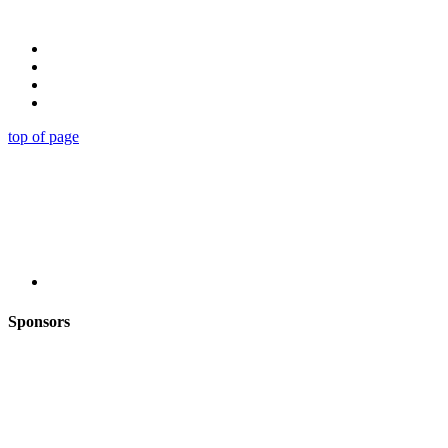
top of page
Sponsors