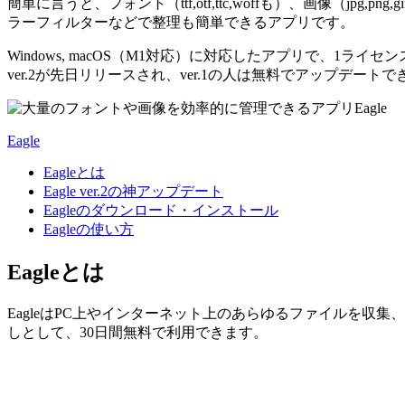
簡単に言うと、フォント（ttf,otf,ttc,woffも）、画像（jpg,pn
ラーフィルターなどで整理も簡単できるアプリです。
Windows, macOS（M1対応）に対応したアプリで、
ver.2が先日リリースされ、ver.1の人は無料でアップデート
Eagle
Eagleとは
Eagle ver.2の神アップデート
Eagleのダウンロード・インストール
Eagleの使い方
Eagleとは
EagleはPC上やインターネット上の
あらゆるファイルを収集、
しとして、30日間無料で利用できます。