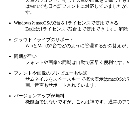
大量のフォント、そして大量の画像を登録しても非
はver.1でも日本語フォントに対応していましたが
す。
WindowsとmacOSの2台を1ライセンスで使用できる
Eagleは1ライセンスで2台まで使用できます。
クラウドドライブのサポート
WinとMacの2台でどのように管理するかの答えが、ク
同期が早い
フォントや画像の同期は自動で素早く便利です。Wi
フォントや画像のプレビューも快適
サムネイルをスペースキーで拡大表示はmacOSの
画、音声もサポートされています。
バージョンアップが無料
機能面ではないですが、これは神です。通常のア