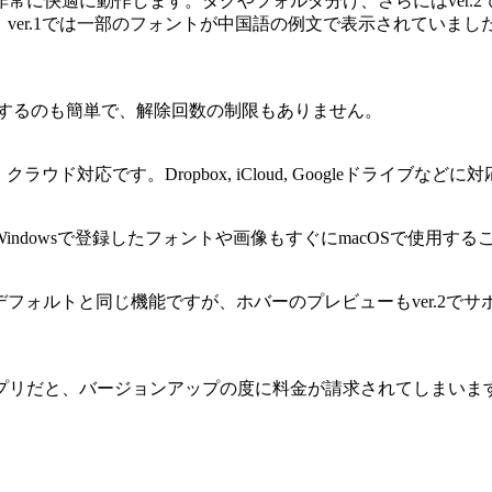
常に快適に動作します。タグやフォルダ分け、さらにはver.
、ver.1では一部のフォントが中国語の例文で表示されていまし
解除するのも簡単で、解除回数の制限もありません。
ラウド対応です。Dropbox, iCloud, Googleドライ
ndowsで登録したフォントや画像もすぐにmacOSで使用する
デフォルトと同じ機能ですが、ホバーのプレビューもver.2で
プリだと、バージョンアップの度に料金が請求されてしまいま