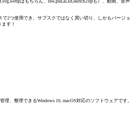
g,gif,svg,webpはもちろん、raw,psd,ai,xd,sketch,
1ライセンスで2つ使用でき、サブスクではなく買い切り、しかもバー
できます！
管理、整理
できるWindows 10, macOS対応のソフトウェ