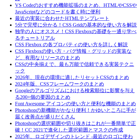
VS Codeのおすすめ機能拡張のまとめ、HTMLやCSSや
JavaScriptなどのコードを書く時に便利
最近の実装に合わせたHTMLテンプレート
5分で完璧に分かる！CSS Gridの基本的な使い方を解説
独学の人にオススメ！CSS Flexboxの基礎を一通り学べ
るチュートリアル
CSS Flexbox の各プロパティの使い方を詳しく解説
CSS Flexboxの使い方・バグ情報・グリッドの実装な
ど、有用なリソースのまとめ
CSSの中央揃えで、最も万能で信頼できる実装テクニ
ック
2026年、現在の環境に適したリセットCSSのまとめ
2024年版、CSSフレームワークのまとめ
Googleのアルゴリズムにおける検索順位に影響を与え
る200+個の要因のまとめ
Font Awesome アイコンの使い方と便利な機能のまとめ
Photoshopの新機能がかなり便利！かゆいところに手が
届く改善点が盛りだくさん
Photoshopの選択範囲や切り抜きはこれが一番簡単で正
確！CC 2021で進化した選択範囲とマスクの作成
2025年、ロゴデザインのトレンド -最近のロゴに使わ