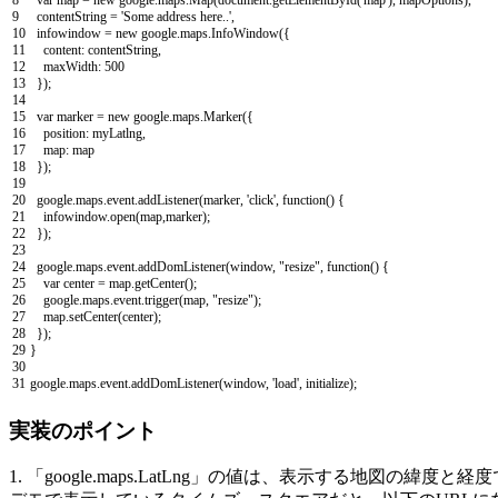
9
contentString
=
'Some address here..'
,
10
infowindow
=
new
google
.
maps
.
InfoWindow
(
{
11
content
:
contentString
,
12
maxWidth
:
500
13
}
)
;
14
15
var
marker
=
new
google
.
maps
.
Marker
(
{
16
position
:
myLatlng
,
17
map
:
map
18
}
)
;
19
20
google
.
maps
.
event
.
addListener
(
marker
,
'click'
,
function
(
)
{
21
infowindow
.
open
(
map
,
marker
)
;
22
}
)
;
23
24
google
.
maps
.
event
.
addDomListener
(
window
,
"resize"
,
function
(
)
{
25
var
center
=
map
.
getCenter
(
)
;
26
google
.
maps
.
event
.
trigger
(
map
,
"resize"
)
;
27
map
.
setCenter
(
center
)
;
28
}
)
;
29
}
30
31
google
.
maps
.
event
.
addDomListener
(
window
,
'load'
,
initialize
)
;
実装のポイント
1. 「google.maps.LatLng」の値は、表示する地図の緯度と経