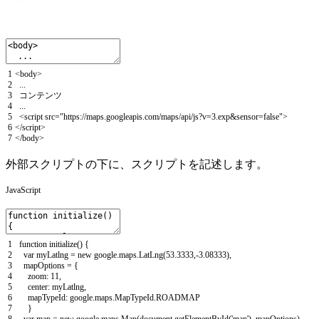
1
<
body
>
2
.
.
.
3
コンテンツ
4
.
.
.
5
<script
src
=
"https://maps.googleapis.com/maps/api/js?v=3.exp&sensor=false"
>
6
</script>
7
<
/
body
>
外部スクリプトの下に、スクリプトを記述します。
JavaScript
1
function
initialize
(
)
{
2
var
myLatlng
=
new
google
.
maps
.
LatLng
(
53.3333
,
-
3.08333
)
,
3
mapOptions
=
{
4
zoom
:
11
,
5
center
:
myLatlng
,
6
mapTypeId
:
google
.
maps
.
MapTypeId
.
ROADMAP
7
}
8
var
map
=
new
google
.
maps
.
Map
(
document
.
getElementById
(
'map'
)
,
mapOptions
)
,