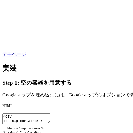
デモページ
実装
Step 1: 空の容器を用意する
Googleマップを埋め込むには、Googleマップのオプションで
HTML
1
<
div
id
=
"map_container"
>
2
<
div
id
=
"map"
>
<
/
div
>