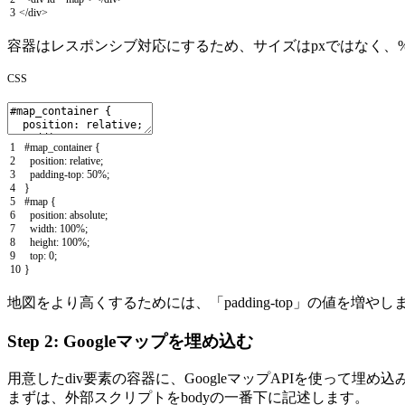
3
<
/
div
>
容器はレスポンシブ対応にするため、サイズはpxではなく、
CSS
1
#map_container {
2
position
:
relative
;
3
padding
-
top
:
50
%
;
4
}
5
#map {
6
position
:
absolute
;
7
width
:
100
%
;
8
height
:
100
%
;
9
top
:
0
;
10
}
地図をより高くするためには、「padding-top」の値を増やし
Step 2: Googleマップを埋め込む
用意したdiv要素の容器に、GoogleマップAPIを使って埋め込
まずは、外部スクリプトをbodyの一番下に記述します。