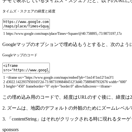
デモで表示しているタイムズ・スクエアだと、以下のURLに
タイムズ・スクエアの緯度と経度
1
https
:
//www.google.com/maps/place/Times+Square/@40.758895,-73.9873197,17z
Googleマップのオプションで埋め込もうとすると、次のよ
Googleマップのコード
1
<
iframe
src
=
"https://www.google.com/maps/embed?pb=!1m14!1m12!1m3!1
2
d3022.1422937950165!2d-73.98731968484512!3d40.75889497932676 width="
600
"
3
height="
450
" frameborder="
0
" style="
border
:
0
"
allowfullscreen
>
<
/
iframe
>
この埋め込み用のコードで、経度はURLのすぐ後に、緯度は
2. ズームは、地図のデフォルトの外観のためにズームレベル
3. 「contentString」はそれがクリックされる時に現れる
sponsors