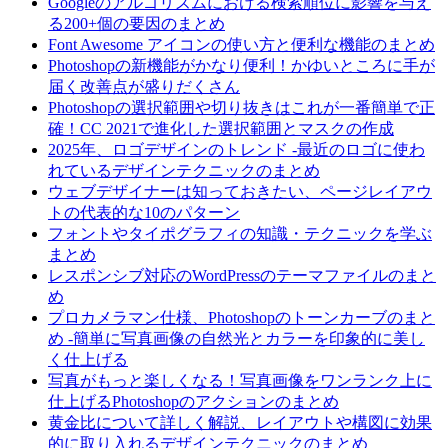
Googleのアルゴリズムにおける検索順位に影響を与え
る200+個の要因のまとめ
Font Awesome アイコンの使い方と便利な機能のまとめ
Photoshopの新機能がかなり便利！かゆいところに手が
届く改善点が盛りだくさん
Photoshopの選択範囲や切り抜きはこれが一番簡単で正
確！CC 2021で進化した選択範囲とマスクの作成
2025年、ロゴデザインのトレンド -最近のロゴに使わ
れているデザインテクニックのまとめ
ウェブデザイナーは知っておきたい、ページレイアウ
トの代表的な10のパターン
フォントやタイポグラフィの知識・テクニックを学ぶ
まとめ
レスポンシブ対応のWordPressのテーマファイルのまと
め
プロカメラマン仕様、Photoshopのトーンカーブのまと
め -簡単に写真画像の自然光とカラーを印象的に美し
く仕上げる
写真がもっと楽しくなる！写真画像をワンランク上に
仕上げるPhotoshopのアクションのまとめ
黄金比について詳しく解説、レイアウトや構図に効果
的に取り入れるデザインテクニックのまとめ