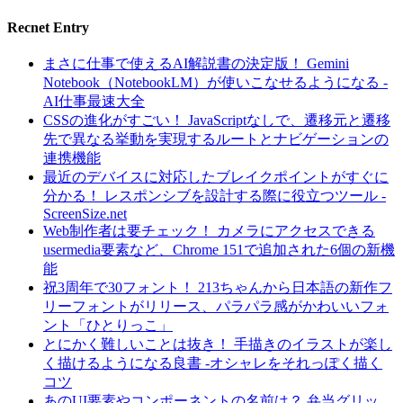
Recnet Entry
まさに仕事で使えるAI解説書の決定版！ Gemini
Notebook（NotebookLM）が使いこなせるようになる -
AI仕事最速大全
CSSの進化がすごい！ JavaScriptなしで、遷移元と遷移
先で異なる挙動を実現するルートとナビゲーションの
連携機能
最近のデバイスに対応したブレイクポイントがすぐに
分かる！ レスポンシブを設計する際に役立つツール -
ScreenSize.net
Web制作者は要チェック！ カメラにアクセスできる
usermedia要素など、Chrome 151で追加された6個の新機
能
祝3周年で30フォント！ 213ちゃんから日本語の新作フ
リーフォントがリリース、パラパラ感がかわいいフォ
ント「ひとりっこ」
とにかく難しいことは抜き！ 手描きのイラストが楽し
く描けるようになる良書 -オシャレをそれっぽく描く
コツ
あのUI要素やコンポーネントの名前は？ 弁当グリッ