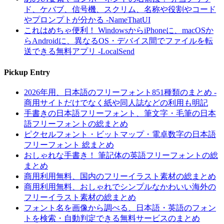
ド、ケバブ、信号機、スクリム、名称や役割やコード
やプロンプトが分かる -NameThatUI
これはめちゃ便利！ WindowsからiPhoneに、macOSか
らAndroidに、異なるOS・デバイス間でファイルを転
送できる無料アプリ -LocalSend
Pickup Entry
2026年用、日本語のフリーフォント851種類のまとめ -
商用サイトだけでなく紙や同人誌などの利用も明記
手書きの日本語フリーフォント、筆文字・毛筆の日本
語フリーフォントの総まとめ
ピクセルフォント・ビットマップ・電卓数字の日本語
フリーフォント 総まとめ
おしゃれな手書き！ 筆記体の英語フリーフォントの総
まとめ
商用利用無料、国内のフリーイラスト素材の総まとめ
商用利用無料、おしゃれでシンプルなかわいい海外の
フリーイラスト素材の総まとめ
フォント名を画像から調べる、日本語・英語のフォン
トを検索・自動判定できる無料サービスのまとめ