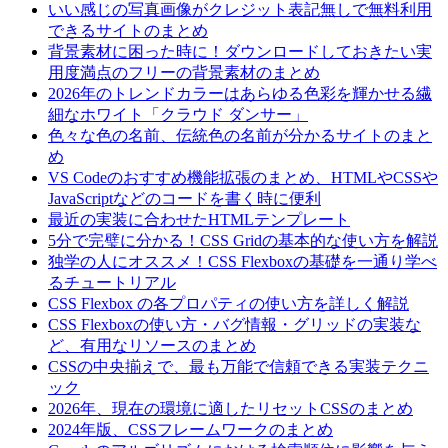
いい感じの写真画像がクレジット表記無しで無料利用
できるサイトのまとめ
背景素材に困った時に！ダウンロードしておきたい実
用度満点のフリーの背景素材のまとめ
2026年のトレンドカラーはあらゆる色彩を輝かせる繊
細なホワイト「クラウド ダンサー」
色々な色の名前、伝統色の名前が分かるサイトのまと
め
VS Codeのおすすめ機能拡張のまとめ、HTMLやCSSや
JavaScriptなどのコードを書く時に便利
最近の実装に合わせたHTMLテンプレート
5分で完璧に分かる！CSS Gridの基本的な使い方を解説
独学の人にオススメ！CSS Flexboxの基礎を一通り学べ
るチュートリアル
CSS Flexbox の各プロパティの使い方を詳しく解説
CSS Flexboxの使い方・バグ情報・グリッドの実装な
ど、有用なリソースのまとめ
CSSの中央揃えで、最も万能で信頼できる実装テクニ
ック
2026年、現在の環境に適したリセットCSSのまとめ
2024年版、CSSフレームワークのまとめ