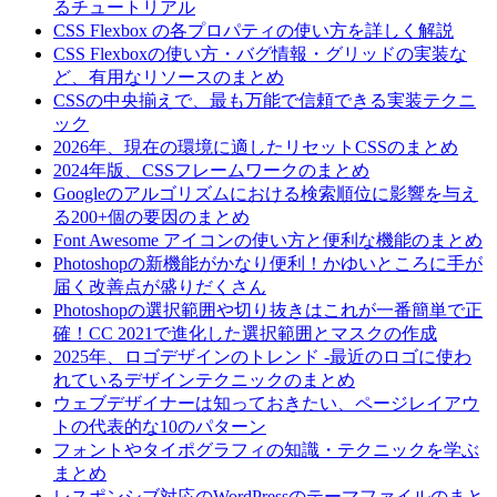
るチュートリアル
CSS Flexbox の各プロパティの使い方を詳しく解説
CSS Flexboxの使い方・バグ情報・グリッドの実装な
ど、有用なリソースのまとめ
CSSの中央揃えで、最も万能で信頼できる実装テクニ
ック
2026年、現在の環境に適したリセットCSSのまとめ
2024年版、CSSフレームワークのまとめ
Googleのアルゴリズムにおける検索順位に影響を与え
る200+個の要因のまとめ
Font Awesome アイコンの使い方と便利な機能のまとめ
Photoshopの新機能がかなり便利！かゆいところに手が
届く改善点が盛りだくさん
Photoshopの選択範囲や切り抜きはこれが一番簡単で正
確！CC 2021で進化した選択範囲とマスクの作成
2025年、ロゴデザインのトレンド -最近のロゴに使わ
れているデザインテクニックのまとめ
ウェブデザイナーは知っておきたい、ページレイアウ
トの代表的な10のパターン
フォントやタイポグラフィの知識・テクニックを学ぶ
まとめ
レスポンシブ対応のWordPressのテーマファイルのまと