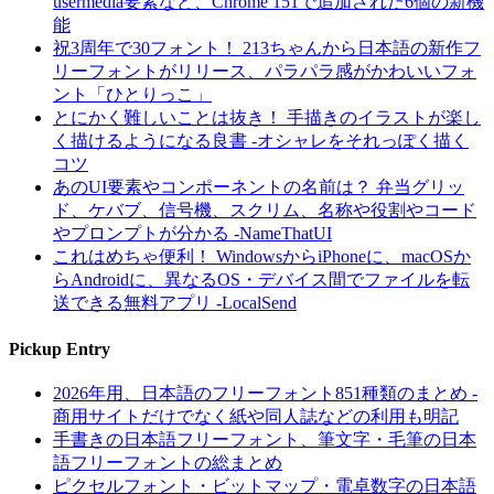
usermedia要素など、Chrome 151で追加された6個の新機
能
祝3周年で30フォント！ 213ちゃんから日本語の新作フ
リーフォントがリリース、パラパラ感がかわいいフォ
ント「ひとりっこ」
とにかく難しいことは抜き！ 手描きのイラストが楽し
く描けるようになる良書 -オシャレをそれっぽく描く
コツ
あのUI要素やコンポーネントの名前は？ 弁当グリッ
ド、ケバブ、信号機、スクリム、名称や役割やコード
やプロンプトが分かる -NameThatUI
これはめちゃ便利！ WindowsからiPhoneに、macOSか
らAndroidに、異なるOS・デバイス間でファイルを転
送できる無料アプリ -LocalSend
Pickup Entry
2026年用、日本語のフリーフォント851種類のまとめ -
商用サイトだけでなく紙や同人誌などの利用も明記
手書きの日本語フリーフォント、筆文字・毛筆の日本
語フリーフォントの総まとめ
ピクセルフォント・ビットマップ・電卓数字の日本語