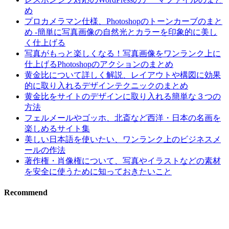
め
プロカメラマン仕様、Photoshopのトーンカーブのまと
め -簡単に写真画像の自然光とカラーを印象的に美し
く仕上げる
写真がもっと楽しくなる！写真画像をワンランク上に
仕上げるPhotoshopのアクションのまとめ
黄金比について詳しく解説、レイアウトや構図に効果
的に取り入れるデザインテクニックのまとめ
黄金比をサイトのデザインに取り入れる簡単な３つの
方法
フェルメールやゴッホ、北斎など西洋・日本の名画を
楽しめるサイト集
美しい日本語を使いたい、ワンランク上のビジネスメ
ールの作法
著作権・肖像権について、写真やイラストなどの素材
を安全に使うために知っておきたいこと
Recommend