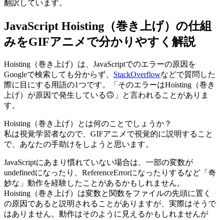
翻訳しています。
JavaScript Hoisting（巻き上げ）の仕組
みをGIFアニメで分かりやすく解説
Hoisting（巻き上げ）は、JavaScriptでのエラーの原因を
Googleで検索しても分からず、
StackOverflow
などで質問した
際に目にする用語の1つです。「そのエラーはHoisting（巻き
上げ）が原因で発生している🙃」と言われることがありま
す。
Hoisting（巻き上げ）とは何のことでしょうか？
私は視覚学習者なので、GIFアニメで視覚的に説明すること
で、あなたの手助けをしようと思います。
JavaScriptにあまり慣れていない場合は、一部の変数が
undefinedになったり、ReferenceErrorになったりするなど「奇
妙な」動作を経験したことがあるかもしれません。
Hoisting（巻き上げ）は変数と関数をファイルの先頭に置く
の原因であると説明されることがありますが、実際はそうで
はありません。
動作はそのように見えるかもしれませんが