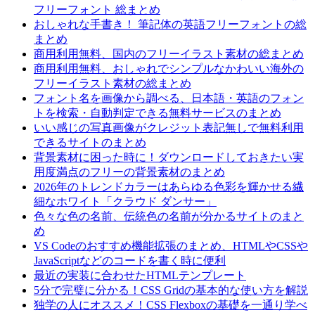
フリーフォント 総まとめ
おしゃれな手書き！ 筆記体の英語フリーフォントの総
まとめ
商用利用無料、国内のフリーイラスト素材の総まとめ
商用利用無料、おしゃれでシンプルなかわいい海外の
フリーイラスト素材の総まとめ
フォント名を画像から調べる、日本語・英語のフォン
トを検索・自動判定できる無料サービスのまとめ
いい感じの写真画像がクレジット表記無しで無料利用
できるサイトのまとめ
背景素材に困った時に！ダウンロードしておきたい実
用度満点のフリーの背景素材のまとめ
2026年のトレンドカラーはあらゆる色彩を輝かせる繊
細なホワイト「クラウド ダンサー」
色々な色の名前、伝統色の名前が分かるサイトのまと
め
VS Codeのおすすめ機能拡張のまとめ、HTMLやCSSや
JavaScriptなどのコードを書く時に便利
最近の実装に合わせたHTMLテンプレート
5分で完璧に分かる！CSS Gridの基本的な使い方を解説
独学の人にオススメ！CSS Flexboxの基礎を一通り学べ