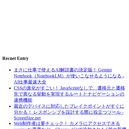
Recnet Entry
まさに仕事で使えるAI解説書の決定版！ Gemini
Notebook（NotebookLM）が使いこなせるようになる -
AI仕事最速大全
CSSの進化がすごい！ JavaScriptなしで、遷移元と遷移
先で異なる挙動を実現するルートとナビゲーションの
連携機能
最近のデバイスに対応したブレイクポイントがすぐに
分かる！ レスポンシブを設計する際に役立つツール -
ScreenSize.net
Web制作者は要チェック！ カメラにアクセスできる