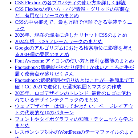
CSS Flexbox の各プロパティの使い方を詳しく解説
CSS Flexboxの使い方・バグ情報・グリッドの実装な
ど、有用なリソースのまとめ
CSSの中央揃えで、最も万能で信頼できる実装テクニ
ック
2026年、現在の環境に適したリセットCSSのまとめ
2024年版、CSSフレームワークのまとめ
Googleのアルゴリズムにおける検索順位に影響を与え
る200+個の要因のまとめ
Font Awesome アイコンの使い方と便利な機能のまとめ
Photoshopの新機能がかなり便利！かゆいところに手が
届く改善点が盛りだくさん
Photoshopの選択範囲や切り抜きはこれが一番簡単で正
確！CC 2021で進化した選択範囲とマスクの作成
2025年、ロゴデザインのトレンド -最近のロゴに使わ
れているデザインテクニックのまとめ
ウェブデザイナーは知っておきたい、ページレイアウ
トの代表的な10のパターン
フォントやタイポグラフィの知識・テクニックを学ぶ
まとめ
レスポンシブ対応のWordPressのテーマファイルのまと