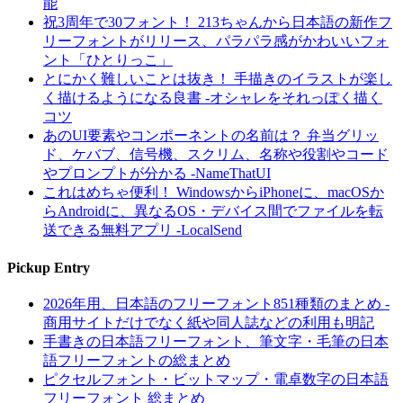
能
祝3周年で30フォント！ 213ちゃんから日本語の新作フ
リーフォントがリリース、パラパラ感がかわいいフォ
ント「ひとりっこ」
とにかく難しいことは抜き！ 手描きのイラストが楽し
く描けるようになる良書 -オシャレをそれっぽく描く
コツ
あのUI要素やコンポーネントの名前は？ 弁当グリッ
ド、ケバブ、信号機、スクリム、名称や役割やコード
やプロンプトが分かる -NameThatUI
これはめちゃ便利！ WindowsからiPhoneに、macOSか
らAndroidに、異なるOS・デバイス間でファイルを転
送できる無料アプリ -LocalSend
Pickup Entry
2026年用、日本語のフリーフォント851種類のまとめ -
商用サイトだけでなく紙や同人誌などの利用も明記
手書きの日本語フリーフォント、筆文字・毛筆の日本
語フリーフォントの総まとめ
ピクセルフォント・ビットマップ・電卓数字の日本語
フリーフォント 総まとめ