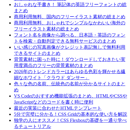
おしゃれな手書き！ 筆記体の英語フリーフォントの総
まとめ
商用利用無料、国内のフリーイラスト素材の総まとめ
商用利用無料、おしゃれでシンプルなかわいい海外の
フリーイラスト素材の総まとめ
フォント名を画像から調べる、日本語・英語のフォン
トを検索・自動判定できる無料サービスのまとめ
いい感じの写真画像がクレジット表記無しで無料利用
できるサイトのまとめ
背景素材に困った時に！ダウンロードしておきたい実
用度満点のフリーの背景素材のまとめ
2026年のトレンドカラーはあらゆる色彩を輝かせる繊
細なホワイト「クラウド ダンサー」
色々な色の名前、伝統色の名前が分かるサイトのまと
め
VS Codeのおすすめ機能拡張のまとめ、HTMLやCSSや
JavaScriptなどのコードを書く時に便利
最近の実装に合わせたHTMLテンプレート
5分で完璧に分かる！CSS Gridの基本的な使い方を解説
独学の人にオススメ！CSS Flexboxの基礎を一通り学べ
るチュートリアル