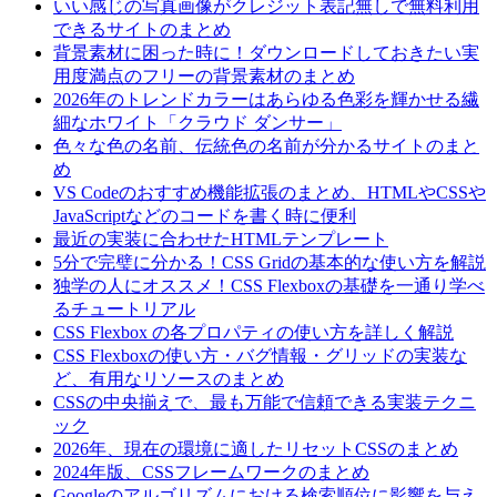
いい感じの写真画像がクレジット表記無しで無料利用
できるサイトのまとめ
背景素材に困った時に！ダウンロードしておきたい実
用度満点のフリーの背景素材のまとめ
2026年のトレンドカラーはあらゆる色彩を輝かせる繊
細なホワイト「クラウド ダンサー」
色々な色の名前、伝統色の名前が分かるサイトのまと
め
VS Codeのおすすめ機能拡張のまとめ、HTMLやCSSや
JavaScriptなどのコードを書く時に便利
最近の実装に合わせたHTMLテンプレート
5分で完璧に分かる！CSS Gridの基本的な使い方を解説
独学の人にオススメ！CSS Flexboxの基礎を一通り学べ
るチュートリアル
CSS Flexbox の各プロパティの使い方を詳しく解説
CSS Flexboxの使い方・バグ情報・グリッドの実装な
ど、有用なリソースのまとめ
CSSの中央揃えで、最も万能で信頼できる実装テクニ
ック
2026年、現在の環境に適したリセットCSSのまとめ
2024年版、CSSフレームワークのまとめ
Googleのアルゴリズムにおける検索順位に影響を与え