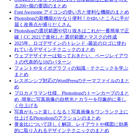
る200+個の要因のまとめ
Font Awesome アイコンの使い方と便利な機能のまとめ
Photoshopの新機能がかなり便利！かゆいところに手が
届く改善点が盛りだくさん
Photoshopの選択範囲や切り抜きはこれが一番簡単で正
確！CC 2021で進化した選択範囲とマスクの作成
2025年、ロゴデザインのトレンド -最近のロゴに使わ
れているデザインテクニックのまとめ
ウェブデザイナーは知っておきたい、ページレイアウ
トの代表的な10のパターン
フォントやタイポグラフィの知識・テクニックを学ぶ
まとめ
レスポンシブ対応のWordPressのテーマファイルのまと
め
プロカメラマン仕様、Photoshopのトーンカーブのまと
め -簡単に写真画像の自然光とカラーを印象的に美し
く仕上げる
写真がもっと楽しくなる！写真画像をワンランク上に
仕上げるPhotoshopのアクションのまとめ
黄金比について詳しく解説、レイアウトや構図に効果
的に取り入れるデザインテクニックのまとめ