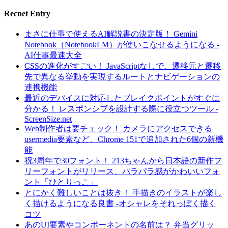
Recnet Entry
まさに仕事で使えるAI解説書の決定版！ Gemini
Notebook（NotebookLM）が使いこなせるようになる -
AI仕事最速大全
CSSの進化がすごい！ JavaScriptなしで、遷移元と遷移
先で異なる挙動を実現するルートとナビゲーションの
連携機能
最近のデバイスに対応したブレイクポイントがすぐに
分かる！ レスポンシブを設計する際に役立つツール -
ScreenSize.net
Web制作者は要チェック！ カメラにアクセスできる
usermedia要素など、Chrome 151で追加された6個の新機
能
祝3周年で30フォント！ 213ちゃんから日本語の新作フ
リーフォントがリリース、パラパラ感がかわいいフォ
ント「ひとりっこ」
とにかく難しいことは抜き！ 手描きのイラストが楽し
く描けるようになる良書 -オシャレをそれっぽく描く
コツ
あのUI要素やコンポーネントの名前は？ 弁当グリッ