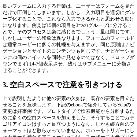
長いフォームに入力する作業は、ユーザーはフォームを見た
だけで圧倒してしまいます。しかし、入力項目を適切にグル
ープ化することで、これなら入力できるかもと思わせる助け
になります。例えば15個の項目を3つのグループに分けるこ
とで、そのプロセスは楽に感じるでしょう。量は同じです、
しかしユーザーの印象は異なります。フォームのフィールド
は通常ユーザーに多くの軋轢を与えますが、同じ原則はナビ
ゲーションとサイトのコンテンツも同じです。ナビゲーショ
ンに20個のアイテムを同時に見せるのではなく、ドロップダ
ウンでまずは4-7個表示させ、残りはサブメニューに分類さ
せることができます。
3. 空白スペースで注意を引きつける
上で説明したように他の要素の欠如は、既存の要素を目立た
せることを意味します。下記のebookで紹介しているYelpの
変更は好事例です。プロトタイプで検索機能から分離するた
めに多くの空白スペースを加えました。そうすることでカテ
ゴリアイコンはずっと目立つようになり、しかも縦方向のフ
ォーマットほど散らかっていません。ホバーをトリガーにし
たカラーを満たすアニメーションは、ユーザーにカテゴリの