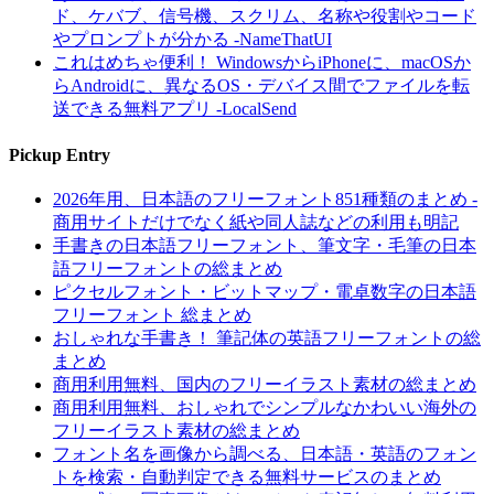
ド、ケバブ、信号機、スクリム、名称や役割やコード
やプロンプトが分かる -NameThatUI
これはめちゃ便利！ WindowsからiPhoneに、macOSか
らAndroidに、異なるOS・デバイス間でファイルを転
送できる無料アプリ -LocalSend
Pickup Entry
2026年用、日本語のフリーフォント851種類のまとめ -
商用サイトだけでなく紙や同人誌などの利用も明記
手書きの日本語フリーフォント、筆文字・毛筆の日本
語フリーフォントの総まとめ
ピクセルフォント・ビットマップ・電卓数字の日本語
フリーフォント 総まとめ
おしゃれな手書き！ 筆記体の英語フリーフォントの総
まとめ
商用利用無料、国内のフリーイラスト素材の総まとめ
商用利用無料、おしゃれでシンプルなかわいい海外の
フリーイラスト素材の総まとめ
フォント名を画像から調べる、日本語・英語のフォン
トを検索・自動判定できる無料サービスのまとめ