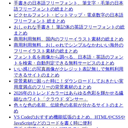
手書きの日本語フリーフォント、筆文字・毛筆の日本
語フリーフォントの総まとめ
ピクセルフォント・ビットマップ・電卓数字の日本語
フリーフォント 総まとめ
おしゃれな手書き！ 筆記体の英語フリーフォントの総
まとめ
商用利用無料、国内のフリーイラスト素材の総まとめ
商用利用無料、おしゃれでシンプルなかわいい海外の
フリーイラスト素材の総まとめ
フォント名を画像から調べる、日本語・英語のフォン
トを検索・自動判定できる無料サービスのまとめ
いい感じの写真画像がクレジット表記無しで無料利用
できるサイトのまとめ
背景素材に困った時に！ダウンロードしておきたい実
用度満点のフリーの背景素材のまとめ
2026年のトレンドカラーはあらゆる色彩を輝かせる繊
細なホワイト「クラウド ダンサー」
色々な色の名前、伝統色の名前が分かるサイトのまと
め
VS Codeのおすすめ機能拡張のまとめ、HTMLやCSSや
JavaScriptなどのコードを書く時に便利