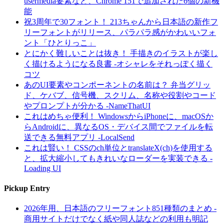
usermedia要素など、Chrome 151で追加された6個の新機
能
祝3周年で30フォント！ 213ちゃんから日本語の新作フ
リーフォントがリリース、パラパラ感がかわいいフォ
ント「ひとりっこ」
とにかく難しいことは抜き！ 手描きのイラストが楽し
く描けるようになる良書 -オシャレをそれっぽく描く
コツ
あのUI要素やコンポーネントの名前は？ 弁当グリッ
ド、ケバブ、信号機、スクリム、名称や役割やコード
やプロンプトが分かる -NameThatUI
これはめちゃ便利！ WindowsからiPhoneに、macOSか
らAndroidに、異なるOS・デバイス間でファイルを転
送できる無料アプリ -LocalSend
これは賢い！ CSSのch単位とtranslateX(ch)を使用する
と、拡大縮小してもきれいなローダーを実装できる -
Loading UI
Pickup Entry
2026年用、日本語のフリーフォント851種類のまとめ -
商用サイトだけでなく紙や同人誌などの利用も明記