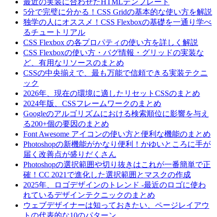
最近の実装に合わせたHTMLテンプレート
5分で完璧に分かる！CSS Gridの基本的な使い方を解説
独学の人にオススメ！CSS Flexboxの基礎を一通り学べ
るチュートリアル
CSS Flexbox の各プロパティの使い方を詳しく解説
CSS Flexboxの使い方・バグ情報・グリッドの実装な
ど、有用なリソースのまとめ
CSSの中央揃えで、最も万能で信頼できる実装テクニ
ック
2026年、現在の環境に適したリセットCSSのまとめ
2024年版、CSSフレームワークのまとめ
Googleのアルゴリズムにおける検索順位に影響を与え
る200+個の要因のまとめ
Font Awesome アイコンの使い方と便利な機能のまとめ
Photoshopの新機能がかなり便利！かゆいところに手が
届く改善点が盛りだくさん
Photoshopの選択範囲や切り抜きはこれが一番簡単で正
確！CC 2021で進化した選択範囲とマスクの作成
2025年、ロゴデザインのトレンド -最近のロゴに使わ
れているデザインテクニックのまとめ
ウェブデザイナーは知っておきたい、ページレイアウ
トの代表的な10のパターン