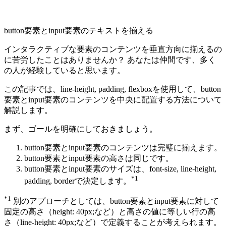
button
要素と
input
要素のテキストを揃える
インタラクティブな要素のコンテンツを垂直方向に揃えるの
に苦労したことはありませんか？ あなたは仲間です、多く
の人が経験していると思います。
この記事では、
line-height
,
padding
,
flexbox
を使用して、
button
要素と
input
要素のコンテンツを中央に配置する方法について
解説します。
まず、ゴールを明確にしておきましょう。
button
要素と
input
要素のコンテンツは完璧に揃えます。
button
要素と
input
要素の高さは同じです。
button
要素と
input
要素のサイズは、
font-size
,
line-height
,
*1
padding
,
border
で決定します。
*1
別のアプローチとしては、
button
要素と
input
要素に対して
固定の高さ（
height: 40px;
など）と高さの値に等しい行の高
さ（
line-height: 40px;
など）で定義することが考えられます。