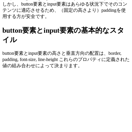
しかし、
button
要素と
input
要素はあらゆる状況下でそのコン
テンツに適応させるため、（固定の高さより）
padding
を使
用する方が安全です。
button要素とinput要素の基本的なスタ
イル
button
要素と
input
要素の高さと垂直方向の配置は、
border
,
padding
,
font-size
,
line-height
これらのプロパティに定義された
値の組み合わせによって決まります。