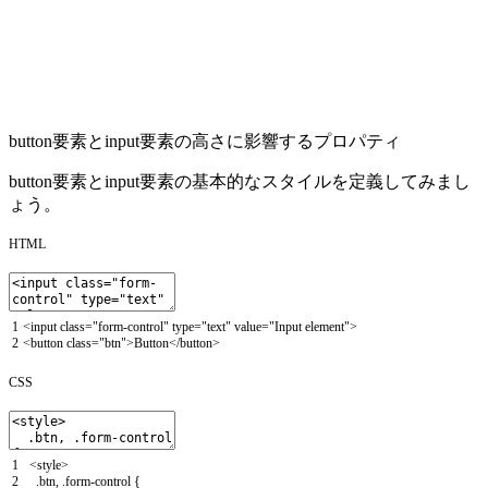
button
要素と
input
要素の高さに影響するプロパティ
button
要素と
input
要素の基本的なスタイルを定義してみまし
ょう。
HTML
1
<
input
class
=
"form-control"
type
=
"text"
value
=
"Input element"
>
2
<
button
class
=
"btn"
>
Button
<
/
button
>
CSS
1
<style>
2
.btn, .form-control
{