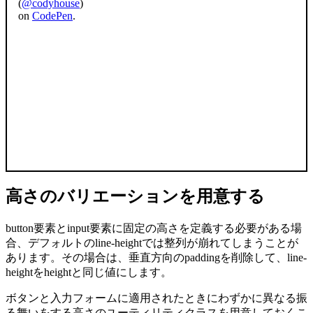
(
@codyhouse
)
on
CodePen
.
高さのバリエーションを用意する
button
要素と
input
要素に固定の高さを定義する必要がある場
合、デフォルトの
line-height
では整列が崩れてしまうことが
あります。その場合は、垂直方向の
padding
を削除して、
line-
height
を
height
と同じ値にします。
ボタンと入力フォームに適用されたときにわずかに異なる振
る舞いをする高さのユーティリティクラスを用意しておくこ