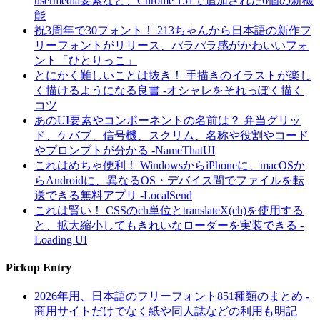
usermedia要素など、Chrome 151で追加された6個の新機
能
祝3周年で30フォント！ 213ちゃんから日本語の新作フ
リーフォントがリリース、パラパラ感がかわいいフォ
ント「ひとりっこ」
とにかく難しいことは抜き！ 手描きのイラストが楽し
く描けるようになる良書 -オシャレをそれっぽく描く
コツ
あのUI要素やコンポーネントの名前は？ 弁当グリッ
ド、ケバブ、信号機、スクリム、名称や役割やコード
やプロンプトが分かる -NameThatUI
これはめちゃ便利！ WindowsからiPhoneに、macOSか
らAndroidに、異なるOS・デバイス間でファイルを転
送できる無料アプリ -LocalSend
これは賢い！ CSSのch単位とtranslateX(ch)を使用する
と、拡大縮小してもきれいなローダーを実装できる -
Loading UI
Pickup Entry
2026年用、日本語のフリーフォント851種類のまとめ -
商用サイトだけでなく紙や同人誌などの利用も明記