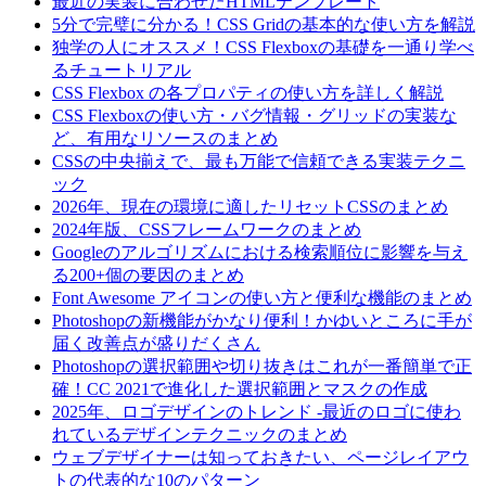
最近の実装に合わせたHTMLテンプレート
5分で完璧に分かる！CSS Gridの基本的な使い方を解説
独学の人にオススメ！CSS Flexboxの基礎を一通り学べ
るチュートリアル
CSS Flexbox の各プロパティの使い方を詳しく解説
CSS Flexboxの使い方・バグ情報・グリッドの実装な
ど、有用なリソースのまとめ
CSSの中央揃えで、最も万能で信頼できる実装テクニ
ック
2026年、現在の環境に適したリセットCSSのまとめ
2024年版、CSSフレームワークのまとめ
Googleのアルゴリズムにおける検索順位に影響を与え
る200+個の要因のまとめ
Font Awesome アイコンの使い方と便利な機能のまとめ
Photoshopの新機能がかなり便利！かゆいところに手が
届く改善点が盛りだくさん
Photoshopの選択範囲や切り抜きはこれが一番簡単で正
確！CC 2021で進化した選択範囲とマスクの作成
2025年、ロゴデザインのトレンド -最近のロゴに使わ
れているデザインテクニックのまとめ
ウェブデザイナーは知っておきたい、ページレイアウ
トの代表的な10のパターン