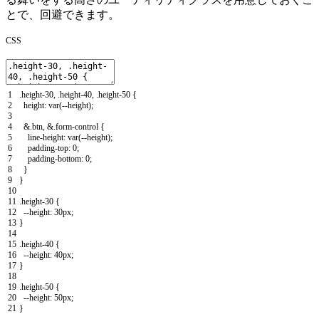
とで、回避できます。
CSS
1
.
height
-
30
,
.
height
-
40
,
.
height
-
50
{
2
height
:
var
(
--
height
)
;
3
4
&
.
btn
,
&
.
form
-
control
{
5
line
-
height
:
var
(
--
height
)
;
6
padding
-
top
:
0
;
7
padding
-
bottom
:
0
;
8
}
9
}
10
11
.
height
-
30
{
12
--
height
:
30px
;
13
}
14
15
.
height
-
40
{
16
--
height
:
40px
;
17
}
18
19
.
height
-
50
{
20
--
height
:
50px
;
21
}