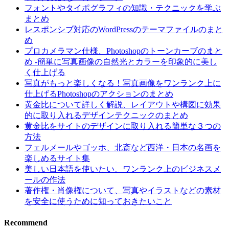
フォントやタイポグラフィの知識・テクニックを学ぶ
まとめ
レスポンシブ対応のWordPressのテーマファイルのまと
め
プロカメラマン仕様、Photoshopのトーンカーブのまと
め -簡単に写真画像の自然光とカラーを印象的に美し
く仕上げる
写真がもっと楽しくなる！写真画像をワンランク上に
仕上げるPhotoshopのアクションのまとめ
黄金比について詳しく解説、レイアウトや構図に効果
的に取り入れるデザインテクニックのまとめ
黄金比をサイトのデザインに取り入れる簡単な３つの
方法
フェルメールやゴッホ、北斎など西洋・日本の名画を
楽しめるサイト集
美しい日本語を使いたい、ワンランク上のビジネスメ
ールの作法
著作権・肖像権について、写真やイラストなどの素材
を安全に使うために知っておきたいこと
Recommend