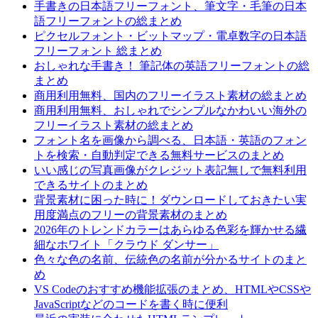
手書きの日本語フリーフォント、筆文字・毛筆の日本
語フリーフォントの総まとめ
ピクセルフォント・ビットマップ・電卓数字の日本語
フリーフォント 総まとめ
おしゃれな手書き！ 筆記体の英語フリーフォントの総
まとめ
商用利用無料、国内のフリーイラスト素材の総まとめ
商用利用無料、おしゃれでシンプルなかわいい海外の
フリーイラスト素材の総まとめ
フォント名を画像から調べる、日本語・英語のフォン
トを検索・自動判定できる無料サービスのまとめ
いい感じの写真画像がクレジット表記無しで無料利用
できるサイトのまとめ
背景素材に困った時に！ダウンロードしておきたい実
用度満点のフリーの背景素材のまとめ
2026年のトレンドカラーはあらゆる色彩を輝かせる繊
細なホワイト「クラウド ダンサー」
色々な色の名前、伝統色の名前が分かるサイトのまと
め
VS Codeのおすすめ機能拡張のまとめ、HTMLやCSSや
JavaScriptなどのコードを書く時に便利