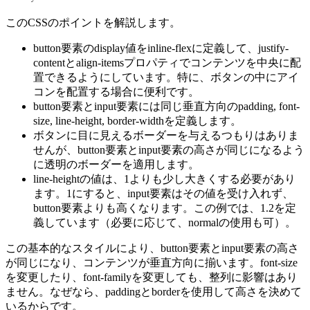
このCSSのポイントを解説します。
button
要素の
display
値を
inline-flex
に定義して、
justify-
content
と
align-items
プロパティでコンテンツを中央に配
置できるようにしています。特に、ボタンの中にアイ
コンを配置する場合に便利です。
button
要素と
input
要素には同じ垂直方向の
padding
,
font-
size
,
line-height
,
border-width
を定義します。
ボタンに目に見えるボーダーを与えるつもりはありま
せんが、
button
要素と
input
要素の高さが同じになるよう
に透明のボーダーを適用します。
line-height
の値は、
1
よりも少し大きくする必要があり
ます。
1
にすると、
input
要素はその値を受け入れず、
button
要素よりも高くなります。この例では、
1.2
を定
義しています（必要に応じて、
normal
の使用も可）。
この基本的なスタイルにより、
button
要素と
input
要素の高さ
が同じになり、コンテンツが垂直方向に揃います。
font-size
を変更したり、
font-family
を変更しても、整列に影響はあり
ません。なぜなら、
padding
と
border
を使用して高さを決めて
いるからです。