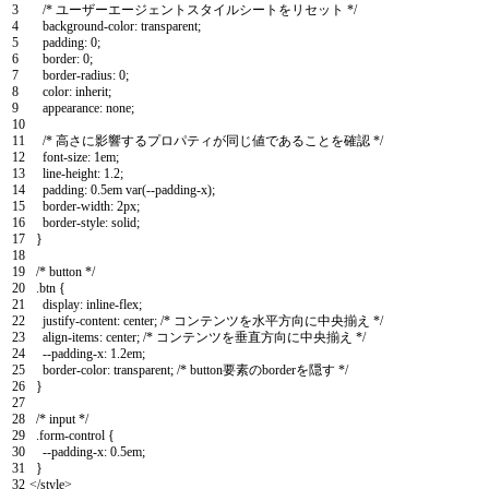
3
/* ユーザーエージェントスタイルシートをリセット */
4
background-color
:
transparent
;
5
padding
:
0
;
6
border
:
0
;
7
border-radius
:
0
;
8
color
:
inherit
;
9
appearance
:
none
;
10
11
/* 高さに影響するプロパティが同じ値であることを確認 */
12
font-size
:
1em
;
13
line-height
:
1.2
;
14
padding
:
0.5em
var
(
--padding-x
)
;
15
border-width
:
2px
;
16
border-style
:
solid
;
17
}
18
19
/* button */
20
.btn
{
21
display
:
inline-flex
;
22
justify-content
:
center
;
/* コンテンツを水平方向に中央揃え */
23
align-items
:
center
;
/* コンテンツを垂直方向に中央揃え */
24
--padding-x
:
1.2em
;
25
border-color
:
transparent
;
/* button要素のborderを隠す */
26
}
27
28
/* input */
29
.form-control
{
30
--padding-x
:
0.5em
;
31
}
32
</style>