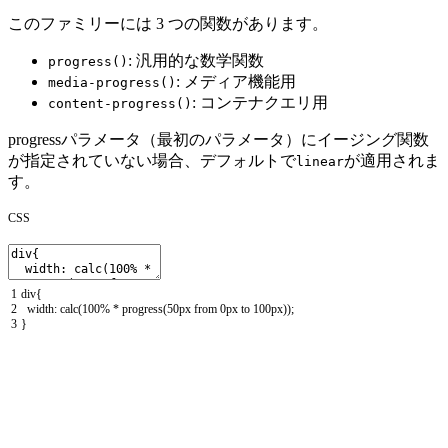
このファミリーには 3 つの関数があります。
: 汎用的な数学関数
progress()
: メディア機能用
media-progress()
: コンテナクエリ用
content-progress()
progressパラメータ（最初のパラメータ）にイージング関数
が指定されていない場合、デフォルトで
が適用されま
linear
す。
CSS
1
div
{
2
width
:
calc
(
100
%
*
progress
(
50px
from
0px
to
100px
)
)
;
3
}