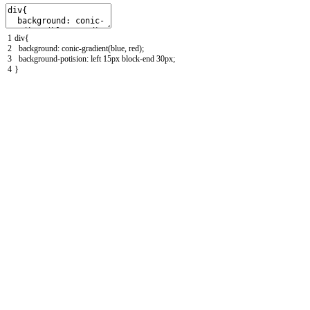
1
div
{
2
background
:
conic
-
gradient
(
blue
,
red
)
;
3
background
-
potision
:
left
15px
block
-
end
30px
;
4
}