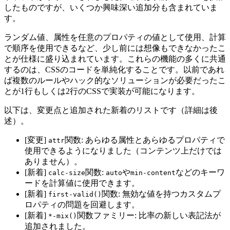
したものですが、いくつか興味深い追加分も含まれていま
す。
ランダム値、属性を任意のプロパティの値として使用、計算
で順序を使用できるなど、少し前には想像もできなかったこ
とが仕様に盛り込まれています。これらの機能の多くに共通
するのは、CSSのコードを単純化することです。以前であれ
ば複数のルールやハック的なソリューションが必要だったこ
とが
1行もしくは2行のCSSで実装が可能
になります。
以下は、変更点と追加された新着のリストです（詳細は後
述）。
[変更]
関数: あらゆる属性とあらゆるプロパティで
attr
使用できるようになりました（コンテンツ上だけでは
ありません）。
[新着]
関数:
や
などのキーワ
calc-size
auto
min-content
ードを計算値に使用できます。
[新着]
関数: 無効な値を持つカスタムプ
first-valid()
ロパティの問題を回避します。
[新着]
関数ファミリー: 比率の新しい表記法が
*-mix()
追加されました。