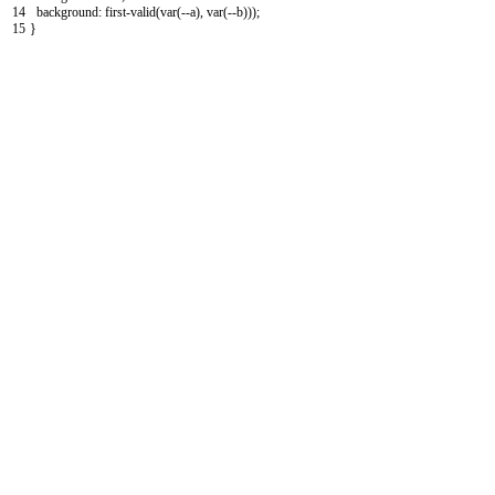
14
background
:
first
-
valid
(
var
(
--
a
)
,
var
(
--
b
)
)
)
;
15
}