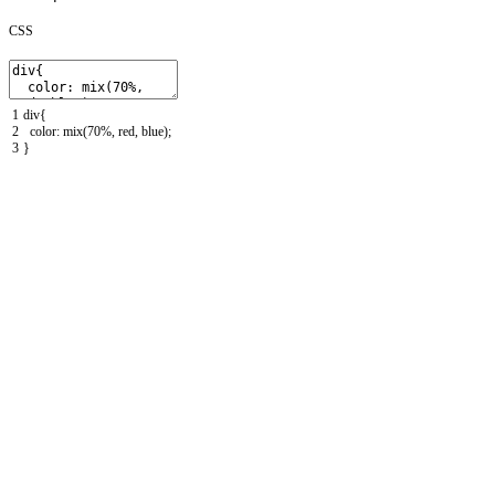
CSS
1
div
{
2
color
:
mix
(
70
%
,
red
,
blue
)
;
3
}