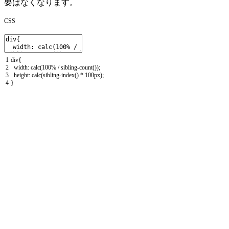
要はなくなります。
CSS
1
div
{
2
width
:
calc
(
100
%
/
sibling
-
count
(
)
)
;
3
height
:
calc
(
sibling
-
index
(
)
*
100px
)
;
4
}