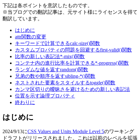
下記は各ポイントを意訳したものです。
※当ブログでの翻訳記事は、元サイト様にライセンスを得て
翻訳しています。
はじめに
attr関数の変更
キーワードで計算できるcalc-size()関数
カスタムプロパティの問題を回避するfirst-valid()関数
比率の新しい表記法*-mix()関数
コンテナ内の進行比率を計算できる*-progress()関数
ランダムな値を返すrandom()関数
兄弟の数や順序を返すsibling-*()関数
ネストされた要素をスタイルするtoggle()関数
カンマ区切りの曖昧さを避けるための新しい表記法
位置を示す論理プロパティ
終わりに
はじめに
2024/9/13に
CSS Values and Units Module Level 5
のワーキング
ドラフトがリリースされました。これは以前のレベルを拡張