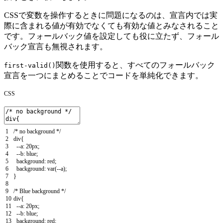
CSSで変数を操作するときに問題になるのは、宣言内では実
際に含まれる値が有効でなくても有効な値とみなされること
です。フォールバック値を設定しても役に立たず、フォール
バック宣言も無視されます。
関数を使用すると、すべてのフォールバック
first-valid()
宣言を一つにまとめることでコードを単純化できます。
CSS
1
/* no background */
2
div
{
3
--
a
:
20px
;
4
--
b
:
blue
;
5
background
:
red
;
6
background
:
var
(
--
a
)
;
7
}
8
9
/* Blue background */
10
div
{
11
--
a
:
20px
;
12
--
b
:
blue
;
13
background
:
red
;