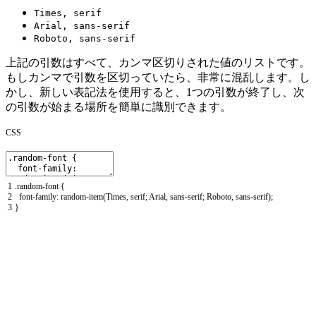
Times, serif
Arial, sans-serif
Roboto, sans-serif
上記の引数はすべて、カンマ区切りされた値のリストです。
もしカンマで引数を区切っていたら、非常に混乱します。し
かし、新しい表記法を使用すると、1つの引数が終了し、次
の引数が始まる場所を簡単に識別できます。
CSS
1
.
random
-
font
{
2
font
-
family
:
random
-
item
(
Times
,
serif
;
Arial
,
sans
-
serif
;
Roboto
,
sans
-
serif
)
;
3
}