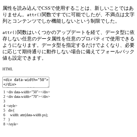
属性を読み込んでCSSで使用することは、新しいことではあ
りません。
関数ですでに可能でしたが、不満点は文字
attr()
列とコンテンツでしか機能しないという制限でした。
関数はいくつかのアップデートを経て、
データ型に依
attr()
存しない任意のデータ属性を任意のプロパティで使用できる
ようになります。データ型を指定するだけでよくなり、必要
に応じて期待通りに動作しない場合に備えてフォールバック
値も設定できます。
HTML
1
<
div
data
-
width
=
"50"
>
<
/
div
>
2
<
div
data
-
width
=
"70"
>
<
/
div
>
3
4
<style>
5
div
{
6
width
:
attr
(
data-width
px
)
;
7
}
8
</style>