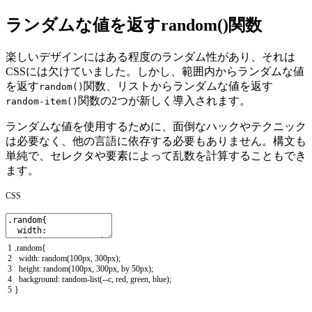
ランダムな値を返すrandom()関数
楽しいデザインにはある程度のランダム性があり、それは
CSSには欠けていました。しかし、
範囲内からランダムな値
を返す
関数、
リストからランダムな値を返す
random()
関数の2つが新しく導入されます。
random-item()
ランダムな値を使用するために、面倒なハックやテクニック
は必要なく、他の言語に依存する必要もありません。構文も
単純で、セレクタや要素によって乱数を計算することもでき
ます。
CSS
1
.
random
{
2
width
:
random
(
100px
,
300px
)
;
3
height
:
random
(
100px
,
300px
,
by
50px
)
;
4
background
:
random
-
list
(
--
c
,
red
,
green
,
blue
)
;
5
}