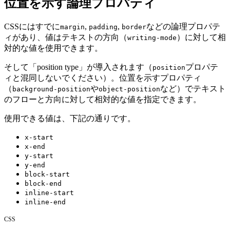
位置を示す論理プロパティ
CSSにはすでに
,
,
などの論理プロパテ
margin
padding
border
ィがあり、値はテキストの方向（
）に対して相
writing-mode
対的な値を使用できます。
そして「position type」が導入されます（
プロパテ
position
ィと混同しないでください）。位置を示すプロパティ
（
や
など）で
テキスト
background-position
object-position
のフローと方向に対して相対的な値
を指定できます。
使用できる値は、下記の通りです。
x-start
x-end
y-start
y-end
block-start
block-end
inline-start
inline-end
CSS