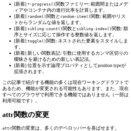
[新着]
関数ファミリー: 範囲間またはメデ
*-progress()
ィアやコンテナ内の進行比率を計算します。
[新着]
関数と
関数: 範囲やリス
random()
random-item()
トからランダムな値を返します。
[新着]
関数と
関数: 順
sibling-count()
sibling-index()
序とサイズに応じて操作する整数値を返します。
[新着]
関数: ネストされた要素をスタイルしま
toggle()
す。
[新着] 新しい関数表記: 引数に使用するカンマ区切りの
曖昧さを避けるための新しい表記法。
[新着] 位置を示す論理プロパティとしてposition typeが
拡張されます。
この記事で紹介する機能の多くは現在ワーキングドラフトで
あるため、機能が変更される可能性もあります。また、現在
すべてのブラウザで利用できる機能ではありません（一部は
利用可能です）。
attr関数の変更
関数の変更は、多くのデベロッパーを喜ばせます。
attr