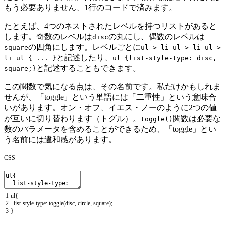
もう必要ありません、1行のコードで済みます。
たとえば、4つのネストされたレベルを持つリストがあると
します。奇数のレベルは
の丸にし、偶数のレベルは
disc
の四角にします。レベルごとに
square
ul > li ul > li ul >
と記述したり、
li ul { ... }
ul {list-style-type: disc,
と記述することもできます。
square;}
この関数で気になる点は、その名前です。私だけかもしれま
せんが、「toggle」という単語には「二重性」という意味合
いがあります。オン・オフ、イエス・ノーのように2つの値
が互いに切り替わります（トグル）。
関数は必要な
toggle()
数のパラメータを含めることができるため、「toggle」とい
う名前には違和感があります。
CSS
1
ul
{
2
list
-
style
-
type
:
toggle
(
disc
,
circle
,
square
)
;
3
}