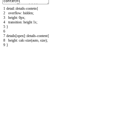
1
detail
::
details
-
contetn
{
2
overflow
:
hidden
;
3
height
:
0px
;
4
transition
:
height
1s
;
5
}
6
7
details
[
open
]
::
details
-
content
{
8
height
:
calc
-
size
(
auto
,
size
)
;
9
}