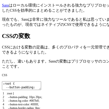
Sass
はローカル環境にインストールされる強力なプリプロセッ
したCSSを効率的にまとめることができました。
現在でも、Sassは非常に強力なツールであると私は思っていま
ったものが、現在ではネイティブのCSSで使用できるように
CSSの変数
CSSにおける変数の定義は、多くのプロパティを一元管理でき
できるようになりました。
ただし、違いもあります。Sassの変数はプリプロセッサのコン
ことです。
CSS
1
:
root
{
2
--
button
-
padding
:
10px
20px
;
3
--
button
-
bg
-
color
:
#007bff;
4
--
button
-
text
-
color
:
#ffffff;
5
--
button
-
border
-
radius
:
8px
;