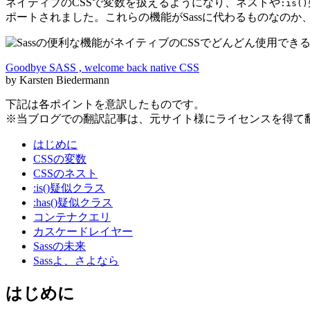
ネイティブのCSSで変数を扱えるようになり、ネストや
:is()
ポートされました。これらの機能がSassに代わるものなのか、
Goodbye SASS , welcome back native CSS
by Karsten Biedermann
下記は各ポイントを意訳したものです。
※当ブログでの翻訳記事は、元サイト様にライセンスを得て
はじめに
CSSの変数
CSSのネスト
:is()疑似クラス
:has()疑似クラス
コンテナクエリ
カスケードレイヤー
Sassの未来
Sassよ、さよなら
はじめに