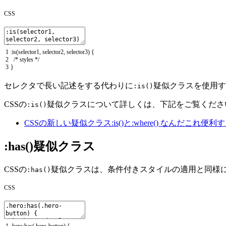
CSS
1
:
is
(
selector1
,
selector2
,
selector3
)
{
2
/* styles */
3
}
セレクタで長い記述をする代わりに
疑似クラスを使用す
:is()
CSSの
疑似クラスについて詳しくは、下記をご覧くださ
:is()
CSSの新しい疑似クラス:is()と:where() なんだこれ便利
:has()疑似クラス
CSSの
疑似クラスは、条件付きスタイルの適用と同様
:has()
CSS