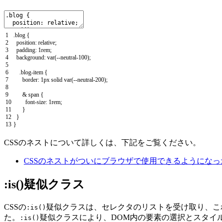
1
.
blog
{
2
position
:
relative
;
3
padding
:
1rem
;
4
background
:
var
(
--
neutral
-
100
)
;
5
6
.
blog
-
item
{
7
border
:
1px
solid
var
(
--
neutral
-
200
)
;
8
9
&
span
{
10
font
-
size
:
1rem
;
11
}
12
}
13
}
CSSのネストについて詳しくは、下記をご覧ください。
CSSのネストがついにブラウザで使用できるようになっ
:is()疑似クラス
CSSの
疑似クラスは、セレクタのリストを受け取り、こ
:is()
た。
疑似クラスにより、DOM内の要素の選択とスタイ
:is()