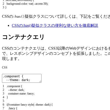
1
.
hero
:
has
(
.
hero
-
button
)
{
2
background
-
color
:
var
(
--
accent
-
50
)
;
3
}
CSSの
疑似クラスについて詳しくは、下記をご覧くだ
:has()
CSSの:has()疑似クラスの便利な使い方を徹底解説
コンテナクエリ
CSSのコンテナクエリは、CSS3以降のWebデザインにお
で、レスポンシブデザインのコンセプトを拡張しました。こ
現します。
CSS
1
.
component
{
2
--
theme
:
dark
;
3
container
-
name
:
fancy
;
4
}
5
6
@
container
fancy
style
(
--
theme
:
dark
)
{
7
.
fancy
{