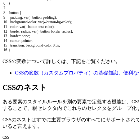
6
}
7
8
.
button
{
9
padding
:
var
(
--
button
-
padding
)
;
10
background
-
color
:
var
(
--
button
-
bg
-
color
)
;
11
color
:
var
(
--
button
-
text
-
color
)
;
12
border
-
radius
:
var
(
--
button
-
border
-
radius
)
;
13
border
:
none
;
14
cursor
:
pointer
;
15
transition
:
background
-
color
0.3s
;
16
}
CSSの変数について詳しくは、下記をご覧ください。
CSSの変数（カスタムプロパティ）の基礎知識、便利
CSSのネスト
ある要素のスタイルルールを別の要素で定義する機能は、C
することで、親セレクタ内でこれらのセレクタをグループ化
CSSのネストはすでに主要ブラウザのすべてにサポートされ
いると言えます。
CSS