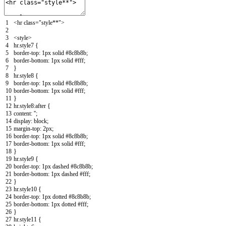
1
<
hr
class
=
"style**"
>
2
3
<style>
4
hr.style7
{
5
border-top
:
1px
solid
#8c8b8b
;
6
border-bottom
:
1px
solid
#fff
;
7
}
8
hr.style8
{
9
border-top
:
1px
solid
#8c8b8b
;
10
border-bottom
:
1px
solid
#fff
;
11
}
12
hr.style8:after
{
13
content
:
''
;
14
display
:
block
;
15
margin-top
:
2px
;
16
border-top
:
1px
solid
#8c8b8b
;
17
border-bottom
:
1px
solid
#fff
;
18
}
19
hr.style9
{
20
border-top
:
1px
dashed
#8c8b8b
;
21
border-bottom
:
1px
dashed
#fff
;
22
}
23
hr.style10
{
24
border-top
:
1px
dotted
#8c8b8b
;
25
border-bottom
:
1px
dotted
#fff
;
26
}
27
hr.style11
{