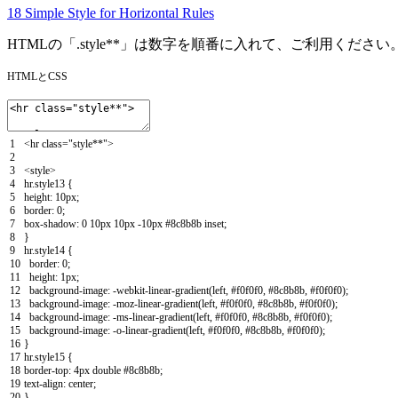
18 Simple Style for Horizontal Rules
HTMLの「.style**」は数字を順番に入れて、ご利用ください
HTMLとCSS
1
<
hr
class
=
"style**"
>
2
3
<style>
4
hr.style13
{
5
height
:
10px
;
6
border
:
0
;
7
box-shadow
:
0
10px
10px
-10px
#8c8b8b
inset
;
8
}
9
hr.style14
{
10
border
:
0
;
11
height
:
1px
;
12
background-image
:
-webkit-linear-gradient
(
left,
#f0f0f0,
#8c8b8b,
#f0f0f0
)
;
13
background-image
:
-moz-linear-gradient
(
left,
#f0f0f0,
#8c8b8b,
#f0f0f0
)
;
14
background-image
:
-ms-linear-gradient
(
left,
#f0f0f0,
#8c8b8b,
#f0f0f0
)
;
15
background-image
:
-o-linear-gradient
(
left,
#f0f0f0,
#8c8b8b,
#f0f0f0
)
;
16
}
17
hr.style15
{
18
border-top
:
4px
double
#8c8b8b
;
19
text-align
:
center
;
20
}