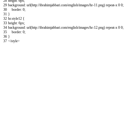
28
height
:
6px
;
29
background
:
url
(
http
:
//ibrahimjabbari.com/english/images/hr-11.png
)
repeat-x
0
0
;
30
border
:
0
;
31
}
32
hr.style12
{
33
height
:
6px
;
34
background
:
url
(
http
:
//ibrahimjabbari.com/english/images/hr-12.png
)
repeat-x
0
0
;
35
border
:
0
;
36
}
37
</style>