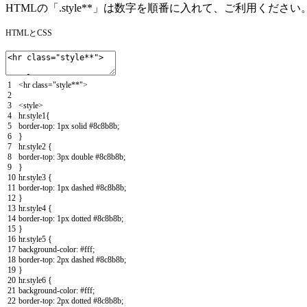
HTMLの「.style**」は数字を順番に入れて、ご利用ください
HTMLとCSS
1
<
hr
class
=
"style**"
>
2
3
<style>
4
hr.style1
{
5
border-top
:
1px
solid
#8c8b8b
;
6
}
7
hr.style2
{
8
border-top
:
3px
double
#8c8b8b
;
9
}
10
hr.style3
{
11
border-top
:
1px
dashed
#8c8b8b
;
12
}
13
hr.style4
{
14
border-top
:
1px
dotted
#8c8b8b
;
15
}
16
hr.style5
{
17
background-color
:
#fff
;
18
border-top
:
2px
dashed
#8c8b8b
;
19
}
20
hr.style6
{
21
background-color
:
#fff
;
22
border-top
:
2px
dotted
#8c8b8b
;