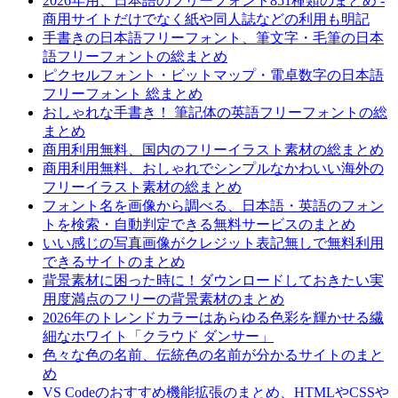
2026年用、日本語のフリーフォント851種類のまとめ -
商用サイトだけでなく紙や同人誌などの利用も明記
手書きの日本語フリーフォント、筆文字・毛筆の日本
語フリーフォントの総まとめ
ピクセルフォント・ビットマップ・電卓数字の日本語
フリーフォント 総まとめ
おしゃれな手書き！ 筆記体の英語フリーフォントの総
まとめ
商用利用無料、国内のフリーイラスト素材の総まとめ
商用利用無料、おしゃれでシンプルなかわいい海外の
フリーイラスト素材の総まとめ
フォント名を画像から調べる、日本語・英語のフォン
トを検索・自動判定できる無料サービスのまとめ
いい感じの写真画像がクレジット表記無しで無料利用
できるサイトのまとめ
背景素材に困った時に！ダウンロードしておきたい実
用度満点のフリーの背景素材のまとめ
2026年のトレンドカラーはあらゆる色彩を輝かせる繊
細なホワイト「クラウド ダンサー」
色々な色の名前、伝統色の名前が分かるサイトのまと
め
VS Codeのおすすめ機能拡張のまとめ、HTMLやCSSや