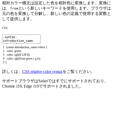
相対カラー構文は設定した色を相対色に変換します。変換に
は、
という新しいキーワードを使用します。ブラウザは
from
元の色を変換して分解し、新しい色の定義で使用する変数と
して提供します。
CSS
1
.
syntax
-
introduction_same
-
colors
{
2
color
:
green
;
3
color
:
rgb
(
0
128
0
)
;
4
color
:
rgb
(
from
green
r
g
b
)
;
5
}
詳しくは、
CSS relative color syntax
をご覧ください。
サポートブラウザはSafariではすでにサポートされており、
Chorme 119, Edge 119でサポートされました。