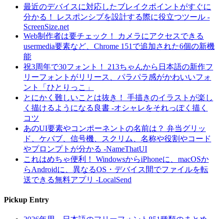
最近のデバイスに対応したブレイクポイントがすぐに
分かる！ レスポンシブを設計する際に役立つツール -
ScreenSize.net
Web制作者は要チェック！ カメラにアクセスできる
usermedia要素など、Chrome 151で追加された6個の新機
能
祝3周年で30フォント！ 213ちゃんから日本語の新作フ
リーフォントがリリース、パラパラ感がかわいいフォ
ント「ひとりっこ」
とにかく難しいことは抜き！ 手描きのイラストが楽し
く描けるようになる良書 -オシャレをそれっぽく描く
コツ
あのUI要素やコンポーネントの名前は？ 弁当グリッ
ド、ケバブ、信号機、スクリム、名称や役割やコード
やプロンプトが分かる -NameThatUI
これはめちゃ便利！ WindowsからiPhoneに、macOSか
らAndroidに、異なるOS・デバイス間でファイルを転
送できる無料アプリ -LocalSend
Pickup Entry