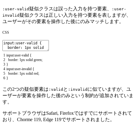
疑似クラスは誤った入力を持つ要素、
:user-valid
:user-
疑似クラスは正しい入力を持つ要素を表しますが、
invalid
ユーザーがその要素を操作した後にのみマッチします。
CSS
1
input
:
user
-
valid
{
2
border
:
1px
solid
green
;
3
}
4
input
:
user
-
invalid
{
5
border
:
1px
solid
red
;
6
}
この2つの疑似要素は
と
に似ていますが、ユ
:valid
:invalid
ーザーが要素を操作した後のみという制約が追加されていま
す。
サポートブラウザはSafari, Firefoxではすでにサポートされて
おり、Chorme 119, Edge 119でサポートされました。