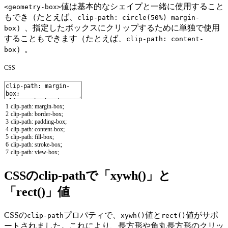
値は基本的なシェイプと一緒に使用すること
<geometry-box>
もでき（たとえば、
clip-path: circle(50%) margin-
）、指定したボックスにクリップするために単独で使用
box
することもできます（たとえば、
clip-path: content-
）。
box
CSS
1
clip
-
path
:
margin
-
box
;
2
clip
-
path
:
border
-
box
;
3
clip
-
path
:
padding
-
box
;
4
clip
-
path
:
content
-
box
;
5
clip
-
path
:
fill
-
box
;
6
clip
-
path
:
stroke
-
box
;
7
clip
-
path
:
view
-
box
;
CSSのclip-pathで「xywh()」と
「rect()」値
CSSの
プロパティで、
値と
値がサポ
clip-path
xywh()
rect()
ートされました。これにより、長方形や角丸長方形のクリッ