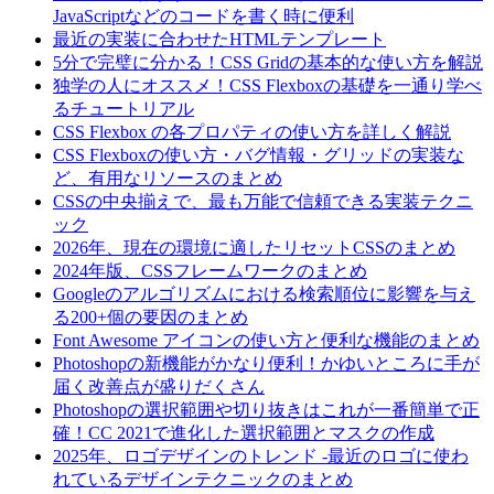
JavaScriptなどのコードを書く時に便利
最近の実装に合わせたHTMLテンプレート
5分で完璧に分かる！CSS Gridの基本的な使い方を解説
独学の人にオススメ！CSS Flexboxの基礎を一通り学べ
るチュートリアル
CSS Flexbox の各プロパティの使い方を詳しく解説
CSS Flexboxの使い方・バグ情報・グリッドの実装な
ど、有用なリソースのまとめ
CSSの中央揃えで、最も万能で信頼できる実装テクニ
ック
2026年、現在の環境に適したリセットCSSのまとめ
2024年版、CSSフレームワークのまとめ
Googleのアルゴリズムにおける検索順位に影響を与え
る200+個の要因のまとめ
Font Awesome アイコンの使い方と便利な機能のまとめ
Photoshopの新機能がかなり便利！かゆいところに手が
届く改善点が盛りだくさん
Photoshopの選択範囲や切り抜きはこれが一番簡単で正
確！CC 2021で進化した選択範囲とマスクの作成
2025年、ロゴデザインのトレンド -最近のロゴに使わ
れているデザインテクニックのまとめ