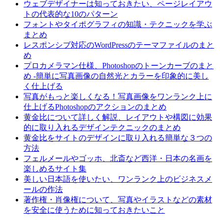
ウェブデザイナーは知っておきたい、ページレイアウ
トの代表的な10のパターン
フォントやタイポグラフィの知識・テクニックを学ぶ
まとめ
レスポンシブ対応のWordPressのテーマファイルのまと
め
プロカメラマン仕様、Photoshopのトーンカーブのまと
め -簡単に写真画像の自然光とカラーを印象的に美し
く仕上げる
写真がもっと楽しくなる！写真画像をワンランク上に
仕上げるPhotoshopのアクションのまとめ
黄金比について詳しく解説、レイアウトや構図に効果
的に取り入れるデザインテクニックのまとめ
黄金比をサイトのデザインに取り入れる簡単な３つの
方法
フェルメールやゴッホ、北斎など西洋・日本の名画を
楽しめるサイト集
美しい日本語を使いたい、ワンランク上のビジネスメ
ールの作法
著作権・肖像権について、写真やイラストなどの素材
を安全に使うために知っておきたいこと