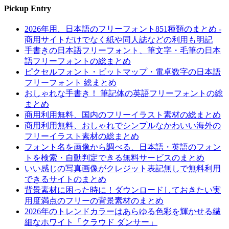
Pickup Entry
2026年用、日本語のフリーフォント851種類のまとめ -
商用サイトだけでなく紙や同人誌などの利用も明記
手書きの日本語フリーフォント、筆文字・毛筆の日本
語フリーフォントの総まとめ
ピクセルフォント・ビットマップ・電卓数字の日本語
フリーフォント 総まとめ
おしゃれな手書き！ 筆記体の英語フリーフォントの総
まとめ
商用利用無料、国内のフリーイラスト素材の総まとめ
商用利用無料、おしゃれでシンプルなかわいい海外の
フリーイラスト素材の総まとめ
フォント名を画像から調べる、日本語・英語のフォン
トを検索・自動判定できる無料サービスのまとめ
いい感じの写真画像がクレジット表記無しで無料利用
できるサイトのまとめ
背景素材に困った時に！ダウンロードしておきたい実
用度満点のフリーの背景素材のまとめ
2026年のトレンドカラーはあらゆる色彩を輝かせる繊
細なホワイト「クラウド ダンサー」