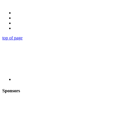
top of page
Sponsors