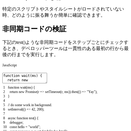
特定のスクリプトやスタイルシートがロードされていない
時、どのように振る舞うか簡単に確認できます。
非同期コードの検証
下記のtest()ような非同期コードをステップごとにチェックす
るとき、デベロッパーツールは一貫性のある最初の行から最
後の行までを実行します。
JavaScript
1
function
wait
(
ms
)
{
2
return
new
Promise
(
r
=
>
setTimeout
(
r
,
ms
)
)
.
then
(
(
)
=
>
"Yay"
)
;
3
}
4
5
// do some work in background.
6
setInterval
(
(
)
=
>
42
,
200
)
;
7
8
async
function
test
(
)
{
9
debugger
;
10
const
hello
=
"world"
;