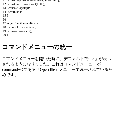
11
const
response
=
await
fetch
(
'index.html'
)
;
12
const
tmp
=
await
wait
(
1000
)
;
13
console
.
log
(
tmp
)
;
14
return
hello
;
15
}
16
17
async
function
runTest
(
)
{
18
let
result
=
await
test
(
)
;
19
console
.
log
(
result
)
;
20
}
コマンドメニューの統一
コマンドメニューを開いた時に、デフォルトで「>」が表示
されるようになりました。これはコマンドメニューが
command+Oである「Open file」メニューで統一されているた
めです。