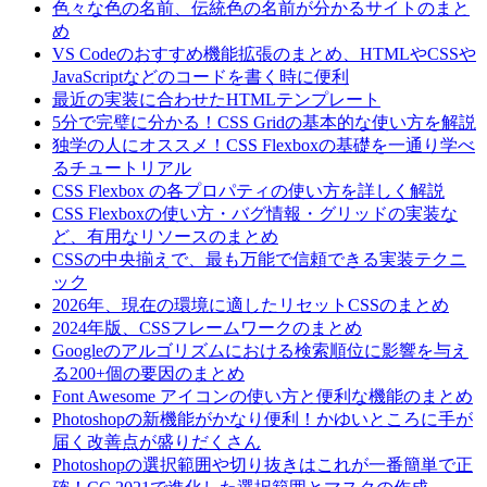
色々な色の名前、伝統色の名前が分かるサイトのまと
め
VS Codeのおすすめ機能拡張のまとめ、HTMLやCSSや
JavaScriptなどのコードを書く時に便利
最近の実装に合わせたHTMLテンプレート
5分で完璧に分かる！CSS Gridの基本的な使い方を解説
独学の人にオススメ！CSS Flexboxの基礎を一通り学べ
るチュートリアル
CSS Flexbox の各プロパティの使い方を詳しく解説
CSS Flexboxの使い方・バグ情報・グリッドの実装な
ど、有用なリソースのまとめ
CSSの中央揃えで、最も万能で信頼できる実装テクニ
ック
2026年、現在の環境に適したリセットCSSのまとめ
2024年版、CSSフレームワークのまとめ
Googleのアルゴリズムにおける検索順位に影響を与え
る200+個の要因のまとめ
Font Awesome アイコンの使い方と便利な機能のまとめ
Photoshopの新機能がかなり便利！かゆいところに手が
届く改善点が盛りだくさん
Photoshopの選択範囲や切り抜きはこれが一番簡単で正