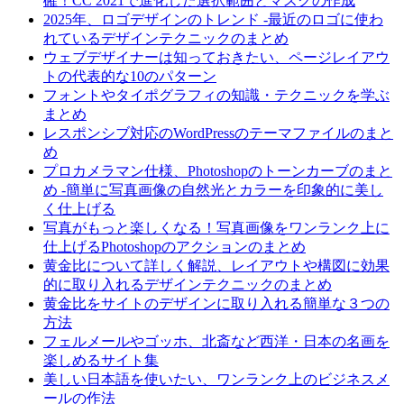
確！CC 2021で進化した選択範囲とマスクの作成
2025年、ロゴデザインのトレンド -最近のロゴに使わ
れているデザインテクニックのまとめ
ウェブデザイナーは知っておきたい、ページレイアウ
トの代表的な10のパターン
フォントやタイポグラフィの知識・テクニックを学ぶ
まとめ
レスポンシブ対応のWordPressのテーマファイルのまと
め
プロカメラマン仕様、Photoshopのトーンカーブのまと
め -簡単に写真画像の自然光とカラーを印象的に美し
く仕上げる
写真がもっと楽しくなる！写真画像をワンランク上に
仕上げるPhotoshopのアクションのまとめ
黄金比について詳しく解説、レイアウトや構図に効果
的に取り入れるデザインテクニックのまとめ
黄金比をサイトのデザインに取り入れる簡単な３つの
方法
フェルメールやゴッホ、北斎など西洋・日本の名画を
楽しめるサイト集
美しい日本語を使いたい、ワンランク上のビジネスメ
ールの作法