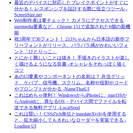
最近のデバイスに対応したブレイクポイントがすぐに
分かる！ レスポンシブを設計する際に役立つツール -
ScreenSize.net
Web制作者は要チェック！ カメラにアクセスできる
usermedia要素など、Chrome 151で追加された6個の新機
能
祝3周年で30フォント！ 213ちゃんから日本語の新作フ
リーフォントがリリース、パラパラ感がかわいいフォ
ント「ひとりっこ」
とにかく難しいことは抜き！ 手描きのイラストが楽し
く描けるようになる良書 -オシャレをそれっぽく描く
コツ
あのUI要素やコンポーネントの名前は？ 弁当グリッ
ド、ケバブ、信号機、スクリム、名称や役割やコード
やプロンプトが分かる -NameThatUI
これはめちゃ便利！ WindowsからiPhoneに、macOSか
らAndroidに、異なるOS・デバイス間でファイルを転
送できる無料アプリ -LocalSend
これは賢い！ CSSのch単位とtranslateX(ch)を使用する
と、拡大縮小してもきれいなローダーを実装できる -
Loading UI