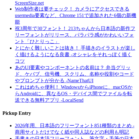
ScreenSize.net
Web制作者は要チェック！ カメラにアクセスできる
usermedia要素など、Chrome 151で追加された6個の新機
能
祝3周年で30フォント！ 213ちゃんから日本語の新作フ
リーフォントがリリース、パラパラ感がかわいいフォ
ント「ひとりっこ」
とにかく難しいことは抜き！ 手描きのイラストが楽し
く描けるようになる良書 -オシャレをそれっぽく描く
コツ
あのUI要素やコンポーネントの名前は？ 弁当グリッ
ド、ケバブ、信号機、スクリム、名称や役割やコード
やプロンプトが分かる -NameThatUI
これはめちゃ便利！ WindowsからiPhoneに、macOSか
らAndroidに、異なるOS・デバイス間でファイルを転
送できる無料アプリ -LocalSend
Pickup Entry
2026年用、日本語のフリーフォント851種類のまとめ -
商用サイトだけでなく紙や同人誌などの利用も明記
手書きの日本語フリーフォント、筆文字・毛筆の日本