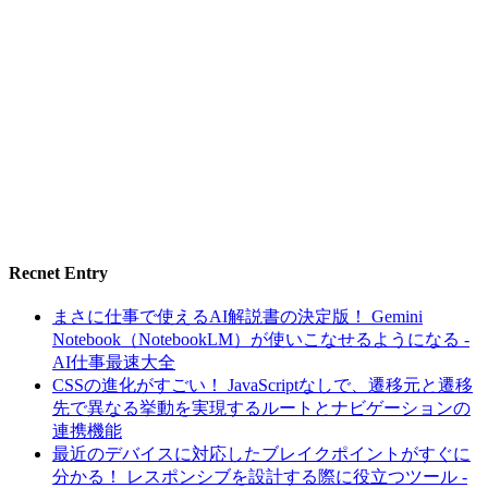
Recnet Entry
まさに仕事で使えるAI解説書の決定版！ Gemini
Notebook（NotebookLM）が使いこなせるようになる -
AI仕事最速大全
CSSの進化がすごい！ JavaScriptなしで、遷移元と遷移
先で異なる挙動を実現するルートとナビゲーションの
連携機能
最近のデバイスに対応したブレイクポイントがすぐに
分かる！ レスポンシブを設計する際に役立つツール -