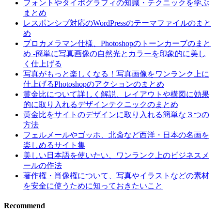
フォントやタイポグラフィの知識・テクニックを学ぶ
まとめ
レスポンシブ対応のWordPressのテーマファイルのまと
め
プロカメラマン仕様、Photoshopのトーンカーブのまと
め -簡単に写真画像の自然光とカラーを印象的に美し
く仕上げる
写真がもっと楽しくなる！写真画像をワンランク上に
仕上げるPhotoshopのアクションのまとめ
黄金比について詳しく解説、レイアウトや構図に効果
的に取り入れるデザインテクニックのまとめ
黄金比をサイトのデザインに取り入れる簡単な３つの
方法
フェルメールやゴッホ、北斎など西洋・日本の名画を
楽しめるサイト集
美しい日本語を使いたい、ワンランク上のビジネスメ
ールの作法
著作権・肖像権について、写真やイラストなどの素材
を安全に使うために知っておきたいこと
Recommend