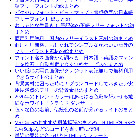
語フリーフォントの総まとめ
ピクセルフォント・ビットマップ・電卓数字の日本語
フリーフォント 総まとめ
おしゃれな手書き！ 筆記体の英語フリーフォントの総
まとめ
商用利用無料、国内のフリーイラスト素材の総まとめ
商用利用無料、おしゃれでシンプルなかわいい海外の
フリーイラスト素材の総まとめ
フォント名を画像から調べる、日本語・英語のフォン
トを検索・自動判定できる無料サービスのまとめ
いい感じの写真画像がクレジット表記無しで無料利用
できるサイトのまとめ
背景素材に困った時に！ダウンロードしておきたい実
用度満点のフリーの背景素材のまとめ
2026年のトレンドカラーはあらゆる色彩を輝かせる繊
細なホワイト「クラウド ダンサー」
色々な色の名前、伝統色の名前が分かるサイトのまと
め
VS Codeのおすすめ機能拡張のまとめ、HTMLやCSSや
JavaScriptなどのコードを書く時に便利
最近の実装に合わせたHTMLテンプレート