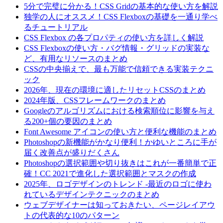
5分で完璧に分かる！CSS Gridの基本的な使い方を解説
独学の人にオススメ！CSS Flexboxの基礎を一通り学べ
るチュートリアル
CSS Flexbox の各プロパティの使い方を詳しく解説
CSS Flexboxの使い方・バグ情報・グリッドの実装な
ど、有用なリソースのまとめ
CSSの中央揃えで、最も万能で信頼できる実装テクニ
ック
2026年、現在の環境に適したリセットCSSのまとめ
2024年版、CSSフレームワークのまとめ
Googleのアルゴリズムにおける検索順位に影響を与え
る200+個の要因のまとめ
Font Awesome アイコンの使い方と便利な機能のまとめ
Photoshopの新機能がかなり便利！かゆいところに手が
届く改善点が盛りだくさん
Photoshopの選択範囲や切り抜きはこれが一番簡単で正
確！CC 2021で進化した選択範囲とマスクの作成
2025年、ロゴデザインのトレンド -最近のロゴに使わ
れているデザインテクニックのまとめ
ウェブデザイナーは知っておきたい、ページレイアウ
トの代表的な10のパターン