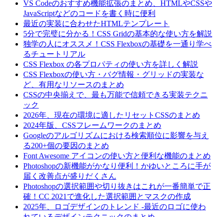
VS Codeのおすすめ機能拡張のまとめ、HTMLやCSSや
JavaScriptなどのコードを書く時に便利
最近の実装に合わせたHTMLテンプレート
5分で完璧に分かる！CSS Gridの基本的な使い方を解説
独学の人にオススメ！CSS Flexboxの基礎を一通り学べ
るチュートリアル
CSS Flexbox の各プロパティの使い方を詳しく解説
CSS Flexboxの使い方・バグ情報・グリッドの実装な
ど、有用なリソースのまとめ
CSSの中央揃えで、最も万能で信頼できる実装テクニ
ック
2026年、現在の環境に適したリセットCSSのまとめ
2024年版、CSSフレームワークのまとめ
Googleのアルゴリズムにおける検索順位に影響を与え
る200+個の要因のまとめ
Font Awesome アイコンの使い方と便利な機能のまとめ
Photoshopの新機能がかなり便利！かゆいところに手が
届く改善点が盛りだくさん
Photoshopの選択範囲や切り抜きはこれが一番簡単で正
確！CC 2021で進化した選択範囲とマスクの作成
2025年、ロゴデザインのトレンド -最近のロゴに使わ
れているデザインテクニックのまとめ