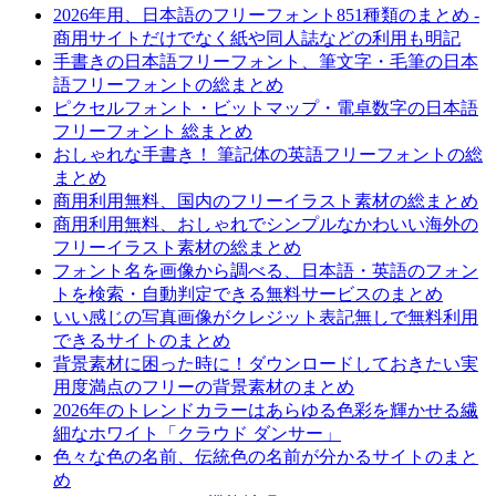
2026年用、日本語のフリーフォント851種類のまとめ -
商用サイトだけでなく紙や同人誌などの利用も明記
手書きの日本語フリーフォント、筆文字・毛筆の日本
語フリーフォントの総まとめ
ピクセルフォント・ビットマップ・電卓数字の日本語
フリーフォント 総まとめ
おしゃれな手書き！ 筆記体の英語フリーフォントの総
まとめ
商用利用無料、国内のフリーイラスト素材の総まとめ
商用利用無料、おしゃれでシンプルなかわいい海外の
フリーイラスト素材の総まとめ
フォント名を画像から調べる、日本語・英語のフォン
トを検索・自動判定できる無料サービスのまとめ
いい感じの写真画像がクレジット表記無しで無料利用
できるサイトのまとめ
背景素材に困った時に！ダウンロードしておきたい実
用度満点のフリーの背景素材のまとめ
2026年のトレンドカラーはあらゆる色彩を輝かせる繊
細なホワイト「クラウド ダンサー」
色々な色の名前、伝統色の名前が分かるサイトのまと
め