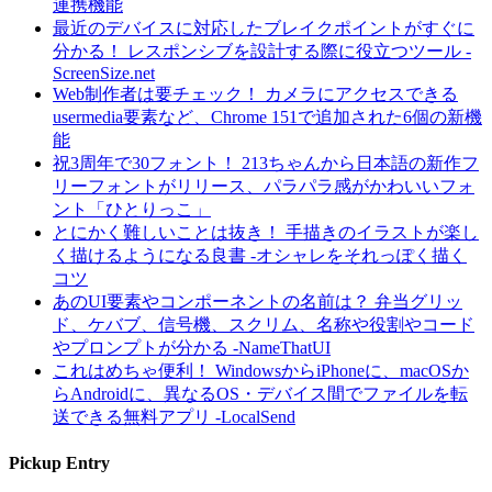
連携機能
最近のデバイスに対応したブレイクポイントがすぐに
分かる！ レスポンシブを設計する際に役立つツール -
ScreenSize.net
Web制作者は要チェック！ カメラにアクセスできる
usermedia要素など、Chrome 151で追加された6個の新機
能
祝3周年で30フォント！ 213ちゃんから日本語の新作フ
リーフォントがリリース、パラパラ感がかわいいフォ
ント「ひとりっこ」
とにかく難しいことは抜き！ 手描きのイラストが楽し
く描けるようになる良書 -オシャレをそれっぽく描く
コツ
あのUI要素やコンポーネントの名前は？ 弁当グリッ
ド、ケバブ、信号機、スクリム、名称や役割やコード
やプロンプトが分かる -NameThatUI
これはめちゃ便利！ WindowsからiPhoneに、macOSか
らAndroidに、異なるOS・デバイス間でファイルを転
送できる無料アプリ -LocalSend
Pickup Entry