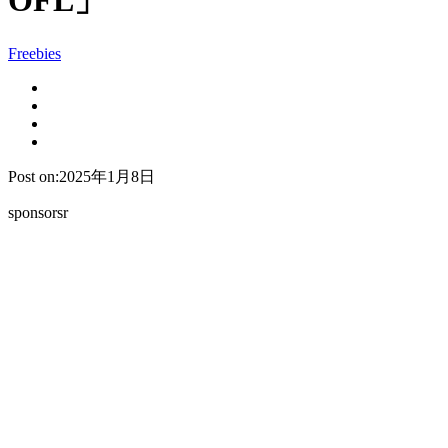
OFL」
Freebies
Post on:2025年1月8日
sponsorsr