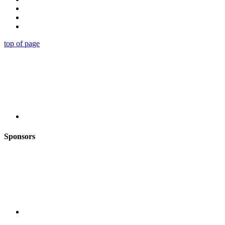
top of page
Sponsors