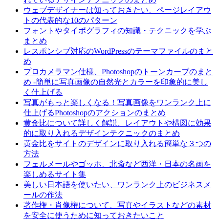
ウェブデザイナーは知っておきたい、ページレイアウ
トの代表的な10のパターン
フォントやタイポグラフィの知識・テクニックを学ぶ
まとめ
レスポンシブ対応のWordPressのテーマファイルのまと
め
プロカメラマン仕様、Photoshopのトーンカーブのまと
め -簡単に写真画像の自然光とカラーを印象的に美し
く仕上げる
写真がもっと楽しくなる！写真画像をワンランク上に
仕上げるPhotoshopのアクションのまとめ
黄金比について詳しく解説、レイアウトや構図に効果
的に取り入れるデザインテクニックのまとめ
黄金比をサイトのデザインに取り入れる簡単な３つの
方法
フェルメールやゴッホ、北斎など西洋・日本の名画を
楽しめるサイト集
美しい日本語を使いたい、ワンランク上のビジネスメ
ールの作法
著作権・肖像権について、写真やイラストなどの素材
を安全に使うために知っておきたいこと