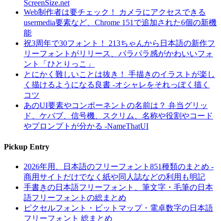
ScreenSize.net
Web制作者は要チェック！ カメラにアクセスできる
usermedia要素など、Chrome 151で追加された6個の新機
能
祝3周年で30フォント！ 213ちゃんから日本語の新作フ
リーフォントがリリース、パラパラ感がかわいいフォ
ント「ひとりっこ」
とにかく難しいことは抜き！ 手描きのイラストが楽し
く描けるようになる良書 -オシャレをそれっぽく描く
コツ
あのUI要素やコンポーネントの名前は？ 弁当グリッ
ド、ケバブ、信号機、スクリム、名称や役割やコード
やプロンプトが分かる -NameThatUI
Pickup Entry
2026年用、日本語のフリーフォント851種類のまとめ -
商用サイトだけでなく紙や同人誌などの利用も明記
手書きの日本語フリーフォント、筆文字・毛筆の日本
語フリーフォントの総まとめ
ピクセルフォント・ビットマップ・電卓数字の日本語
フリーフォント 総まとめ