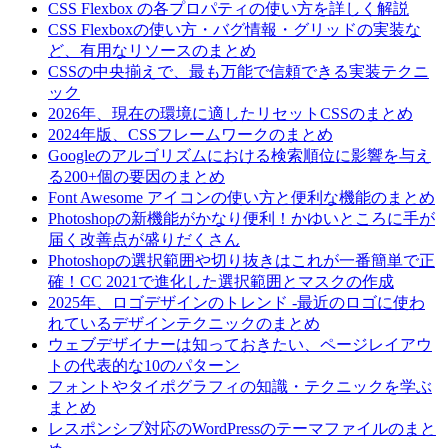
CSS Flexbox の各プロパティの使い方を詳しく解説
CSS Flexboxの使い方・バグ情報・グリッドの実装な
ど、有用なリソースのまとめ
CSSの中央揃えで、最も万能で信頼できる実装テクニ
ック
2026年、現在の環境に適したリセットCSSのまとめ
2024年版、CSSフレームワークのまとめ
Googleのアルゴリズムにおける検索順位に影響を与え
る200+個の要因のまとめ
Font Awesome アイコンの使い方と便利な機能のまとめ
Photoshopの新機能がかなり便利！かゆいところに手が
届く改善点が盛りだくさん
Photoshopの選択範囲や切り抜きはこれが一番簡単で正
確！CC 2021で進化した選択範囲とマスクの作成
2025年、ロゴデザインのトレンド -最近のロゴに使わ
れているデザインテクニックのまとめ
ウェブデザイナーは知っておきたい、ページレイアウ
トの代表的な10のパターン
フォントやタイポグラフィの知識・テクニックを学ぶ
まとめ
レスポンシブ対応のWordPressのテーマファイルのまと