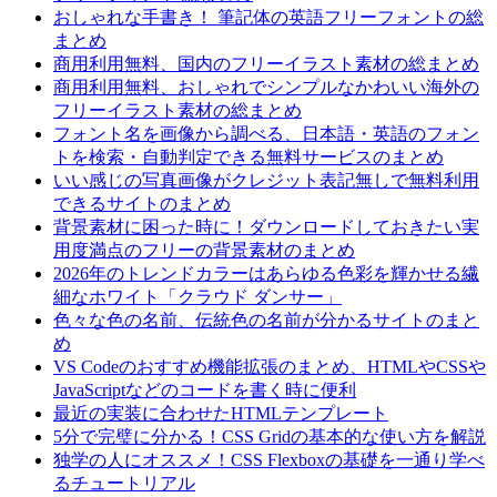
おしゃれな手書き！ 筆記体の英語フリーフォントの総
まとめ
商用利用無料、国内のフリーイラスト素材の総まとめ
商用利用無料、おしゃれでシンプルなかわいい海外の
フリーイラスト素材の総まとめ
フォント名を画像から調べる、日本語・英語のフォン
トを検索・自動判定できる無料サービスのまとめ
いい感じの写真画像がクレジット表記無しで無料利用
できるサイトのまとめ
背景素材に困った時に！ダウンロードしておきたい実
用度満点のフリーの背景素材のまとめ
2026年のトレンドカラーはあらゆる色彩を輝かせる繊
細なホワイト「クラウド ダンサー」
色々な色の名前、伝統色の名前が分かるサイトのまと
め
VS Codeのおすすめ機能拡張のまとめ、HTMLやCSSや
JavaScriptなどのコードを書く時に便利
最近の実装に合わせたHTMLテンプレート
5分で完璧に分かる！CSS Gridの基本的な使い方を解説
独学の人にオススメ！CSS Flexboxの基礎を一通り学べ
るチュートリアル