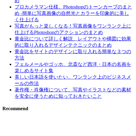
め
プロカメラマン仕様、Photoshopのトーンカーブのまと
め -簡単に写真画像の自然光とカラーを印象的に美し
く仕上げる
写真がもっと楽しくなる！写真画像をワンランク上に
仕上げるPhotoshopのアクションのまとめ
黄金比について詳しく解説、レイアウトや構図に効果
的に取り入れるデザインテクニックのまとめ
黄金比をサイトのデザインに取り入れる簡単な３つの
方法
フェルメールやゴッホ、北斎など西洋・日本の名画を
楽しめるサイト集
美しい日本語を使いたい、ワンランク上のビジネスメ
ールの作法
著作権・肖像権について、写真やイラストなどの素材
を安全に使うために知っておきたいこと
Recommend