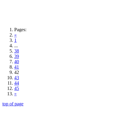
Pages:
«
1
...
38
39
40
41
42
43
44
45
»
top of page