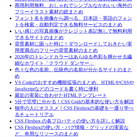
商用利用無料、おしゃれでシンプルなかわいい海外の
フリーイラスト素材の総まとめ
フォント名を画像から調べる、日本語・英語のフォン
トを検索・自動判定できる無料サービスのまとめ
いい感じの写真画像がクレジット表記無しで無料利用
できるサイトのまとめ
背景素材に困った時に！ダウンロードしておきたい実
用度満点のフリーの背景素材のまとめ
2026年のトレンドカラーはあらゆる色彩を輝かせる繊
細なホワイト「クラウド ダンサー」
色々な色の名前、伝統色の名前が分かるサイトのまと
め
VS Codeのおすすめ機能拡張のまとめ、HTMLやCSSや
JavaScriptなどのコードを書く時に便利
最近の実装に合わせたHTMLテンプレート
5分で完璧に分かる！CSS Gridの基本的な使い方を解説
独学の人にオススメ！CSS Flexboxの基礎を一通り学べ
るチュートリアル
CSS Flexbox の各プロパティの使い方を詳しく解説
CSS Flexboxの使い方・バグ情報・グリッドの実装な
ど、有用なリソースのまとめ