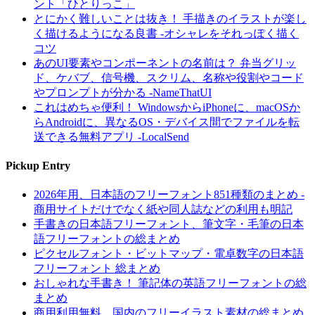
ント「ひとりっこ」
とにかく難しいことは抜き！ 手描きのイラストが楽し
く描けるようになる良書 -オシャレをそれっぽく描く
コツ
あのUI要素やコンポーネントの名前は？ 弁当グリッ
ド、ケバブ、信号機、スクリム、名称や役割やコード
やプロンプトが分かる -NameThatUI
これはめちゃ便利！ WindowsからiPhoneに、macOSか
らAndroidに、異なるOS・デバイス間でファイルを転
送できる無料アプリ -LocalSend
Pickup Entry
2026年用、日本語のフリーフォント851種類のまとめ -
商用サイトだけでなく紙や同人誌などの利用も明記
手書きの日本語フリーフォント、筆文字・毛筆の日本
語フリーフォントの総まとめ
ピクセルフォント・ビットマップ・電卓数字の日本語
フリーフォント 総まとめ
おしゃれな手書き！ 筆記体の英語フリーフォントの総
まとめ
商用利用無料、国内のフリーイラスト素材の総まとめ