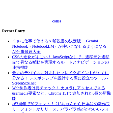
coliss
Recnet Entry
まさに仕事で使えるAI解説書の決定版！ Gemini
Notebook（NotebookLM）が使いこなせるようになる -
AI仕事最速大全
CSSの進化がすごい！ JavaScriptなしで、遷移元と遷移
先で異なる挙動を実現するルートとナビゲーションの
連携機能
最近のデバイスに対応したブレイクポイントがすぐに
分かる！ レスポンシブを設計する際に役立つツール -
ScreenSize.net
Web制作者は要チェック！ カメラにアクセスできる
usermedia要素など、Chrome 151で追加された6個の新機
能
祝3周年で30フォント！ 213ちゃんから日本語の新作フ
リーフォントがリリース、パラパラ感がかわいいフォ