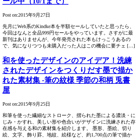
ール中（10/1まで）
Post on:2015年9月27日
先月にWeb系のKindke本を半額セールしていたと思ったら、
今回はなんと全品999円セールをやっています。さすがに最
新刊はありませんが、今年発売された本もけっこうあるの
で、気になりつつも未購入だった人はこの機会に要チェ […]
和を使ったデザインのアイデア！洗練
されたデザインをつくりだす墨で描か
れた素材集 -筆の紋様 季節の和柄 兎書
屋
Post on:2015年9月25日
和筆を使った繊細なストローク、摺られた墨による濃淡・に
じみ・かすれ、美しい形や色合いがデザインに洗練された存
在感を与える和の素材集を紹介します。 墨形、墨絵、切り
絵、文字、飾り罫、地紋、絵様など、約1,700点の筆で描か