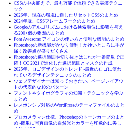
CSSの中央揃えで、最も万能で信頼できる実装テクニ
ック
2026年、現在の環境に適したリセットCSSのまとめ
2024年版、CSSフレームワークのまとめ
Googleのアルゴリズムにおける検索順位に影響を与え
る200+個の要因のまとめ
Font Awesome アイコンの使い方と便利な機能のまとめ
Photoshopの新機能がかなり便利！かゆいところに手が
届く改善点が盛りだくさん
Photoshopの選択範囲や切り抜きはこれが一番簡単で正
確！CC 2021で進化した選択範囲とマスクの作成
2025年、ロゴデザインのトレンド -最近のロゴに使わ
れているデザインテクニックのまとめ
ウェブデザイナーは知っておきたい、ページレイアウ
トの代表的な10のパターン
フォントやタイポグラフィの知識・テクニックを学ぶ
まとめ
レスポンシブ対応のWordPressのテーマファイルのまと
め
プロカメラマン仕様、Photoshopのトーンカーブのまと
め -簡単に写真画像の自然光とカラーを印象的に美し