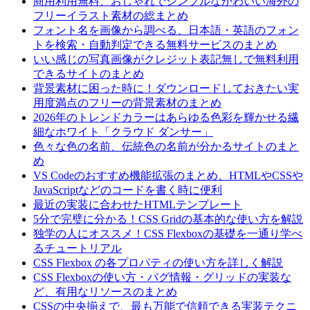
商用利用無料、おしゃれでシンプルなかわいい海外の
フリーイラスト素材の総まとめ
フォント名を画像から調べる、日本語・英語のフォン
トを検索・自動判定できる無料サービスのまとめ
いい感じの写真画像がクレジット表記無しで無料利用
できるサイトのまとめ
背景素材に困った時に！ダウンロードしておきたい実
用度満点のフリーの背景素材のまとめ
2026年のトレンドカラーはあらゆる色彩を輝かせる繊
細なホワイト「クラウド ダンサー」
色々な色の名前、伝統色の名前が分かるサイトのまと
め
VS Codeのおすすめ機能拡張のまとめ、HTMLやCSSや
JavaScriptなどのコードを書く時に便利
最近の実装に合わせたHTMLテンプレート
5分で完璧に分かる！CSS Gridの基本的な使い方を解説
独学の人にオススメ！CSS Flexboxの基礎を一通り学べ
るチュートリアル
CSS Flexbox の各プロパティの使い方を詳しく解説
CSS Flexboxの使い方・バグ情報・グリッドの実装な
ど、有用なリソースのまとめ
CSSの中央揃えで、最も万能で信頼できる実装テクニ