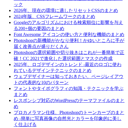
ック
2026年、現在の環境に適したリセットCSSのまとめ
2024年版、CSSフレームワークのまとめ
Googleのアルゴリズムにおける検索順位に影響を与え
る200+個の要因のまとめ
Font Awesome アイコンの使い方と便利な機能のまとめ
Photoshopの新機能がかなり便利！かゆいところに手が
届く改善点が盛りだくさん
Photoshopの選択範囲や切り抜きはこれが一番簡単で正
確！CC 2021で進化した選択範囲とマスクの作成
2025年、ロゴデザインのトレンド -最近のロゴに使わ
れているデザインテクニックのまとめ
ウェブデザイナーは知っておきたい、ページレイアウ
トの代表的な10のパターン
フォントやタイポグラフィの知識・テクニックを学ぶ
まとめ
レスポンシブ対応のWordPressのテーマファイルのまと
め
プロカメラマン仕様、Photoshopのトーンカーブのまと
め -簡単に写真画像の自然光とカラーを印象的に美し
く仕上げる