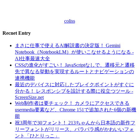
coliss
Recnet Entry
まさに仕事で使えるAI解説書の決定版！ Gemini
Notebook（NotebookLM）が使いこなせるようになる -
AI仕事最速大全
CSSの進化がすごい！ JavaScriptなしで、遷移元と遷移
先で異なる挙動を実現するルートとナビゲーションの
連携機能
最近のデバイスに対応したブレイクポイントがすぐに
分かる！ レスポンシブを設計する際に役立つツール -
ScreenSize.net
Web制作者は要チェック！ カメラにアクセスできる
usermedia要素など、Chrome 151で追加された6個の新機
能
祝3周年で30フォント！ 213ちゃんから日本語の新作フ
リーフォントがリリース、パラパラ感がかわいいフォ
ント「ひとりっこ」