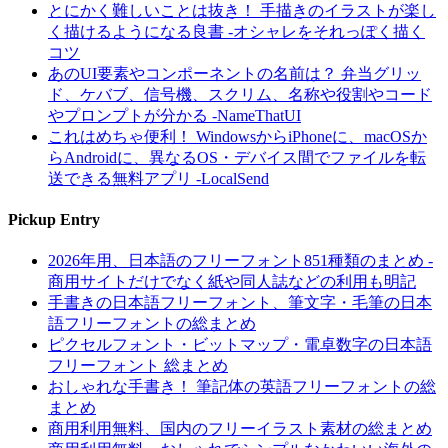
とにかく難しいことは抜き！ 手描きのイラストが楽し
く描けるようになる良書 -オシャレをそれっぽく描く
コツ
あのUI要素やコンポーネントの名前は？ 弁当グリッ
ド、ケバブ、信号機、スクリム、名称や役割やコード
やプロンプトが分かる -NameThatUI
これはめちゃ便利！ WindowsからiPhoneに、macOSか
らAndroidに、異なるOS・デバイス間でファイルを転
送できる無料アプリ -LocalSend
Pickup Entry
2026年用、日本語のフリーフォント851種類のまとめ -
商用サイトだけでなく紙や同人誌などの利用も明記
手書きの日本語フリーフォント、筆文字・毛筆の日本
語フリーフォントの総まとめ
ピクセルフォント・ビットマップ・電卓数字の日本語
フリーフォント 総まとめ
おしゃれな手書き！ 筆記体の英語フリーフォントの総
まとめ
商用利用無料、国内のフリーイラスト素材の総まとめ