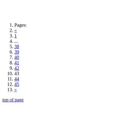
Pages:
«
1
...
38
39
40
41
42
43
44
45
»
top of page