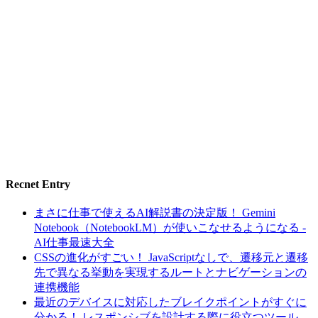
Recnet Entry
まさに仕事で使えるAI解説書の決定版！ Gemini
Notebook（NotebookLM）が使いこなせるようになる -
AI仕事最速大全
CSSの進化がすごい！ JavaScriptなしで、遷移元と遷移
先で異なる挙動を実現するルートとナビゲーションの
連携機能
最近のデバイスに対応したブレイクポイントがすぐに
分かる！ レスポンシブを設計する際に役立つツール -