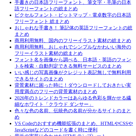
手書きの日本語フリーフォント、筆文字・毛筆の日本
語フリーフォントの総まとめ
ピクセルフォント・ビットマップ・電卓数字の日本語
フリーフォント 総まとめ
おしゃれな手書き！ 筆記体の英語フリーフォントの総
まとめ
商用利用無料、国内のフリーイラスト素材の総まとめ
商用利用無料、おしゃれでシンプルなかわいい海外の
フリーイラスト素材の総まとめ
フォント名を画像から調べる、日本語・英語のフォン
トを検索・自動判定できる無料サービスのまとめ
いい感じの写真画像がクレジット表記無しで無料利用
できるサイトのまとめ
背景素材に困った時に！ダウンロードしておきたい実
用度満点のフリーの背景素材のまとめ
2026年のトレンドカラーはあらゆる色彩を輝かせる繊
細なホワイト「クラウド ダンサー」
色々な色の名前、伝統色の名前が分かるサイトのまと
め
VS Codeのおすすめ機能拡張のまとめ、HTMLやCSSや
JavaScriptなどのコードを書く時に便利