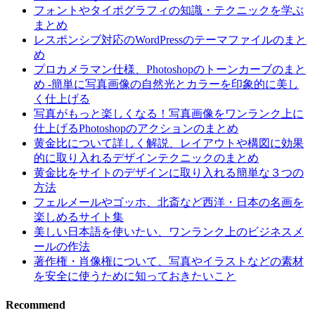
フォントやタイポグラフィの知識・テクニックを学ぶ
まとめ
レスポンシブ対応のWordPressのテーマファイルのまと
め
プロカメラマン仕様、Photoshopのトーンカーブのまと
め -簡単に写真画像の自然光とカラーを印象的に美し
く仕上げる
写真がもっと楽しくなる！写真画像をワンランク上に
仕上げるPhotoshopのアクションのまとめ
黄金比について詳しく解説、レイアウトや構図に効果
的に取り入れるデザインテクニックのまとめ
黄金比をサイトのデザインに取り入れる簡単な３つの
方法
フェルメールやゴッホ、北斎など西洋・日本の名画を
楽しめるサイト集
美しい日本語を使いたい、ワンランク上のビジネスメ
ールの作法
著作権・肖像権について、写真やイラストなどの素材
を安全に使うために知っておきたいこと
Recommend