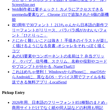
ScreenSize.net
Web制作者は要チェック！ カメラにアクセスできる
usermedia要素など、Chrome 151で追加された6個の新機
能
祝3周年で30フォント！ 213ちゃんから日本語の新作フ
リーフォントがリリース、パラパラ感がかわいいフォ
ント「ひとりっこ」
とにかく難しいことは抜き！ 手描きのイラストが楽し
く描けるようになる良書 -オシャレをそれっぽく描く
コツ
あのUI要素やコンポーネントの名前は？ 弁当グリッ
ド、ケバブ、信号機、スクリム、名称や役割やコード
やプロンプトが分かる -NameThatUI
これはめちゃ便利！ WindowsからiPhoneに、macOSか
らAndroidに、異なるOS・デバイス間でファイルを転
送できる無料アプリ -LocalSend
Pickup Entry
2026年用、日本語のフリーフォント851種類のまとめ -
商用サイトだけでなく紙や同人誌などの利用も明記