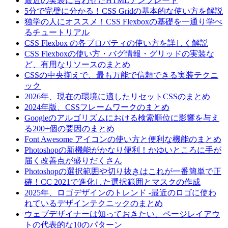
最近の実装に合わせたHTMLテンプレート
5分で完璧に分かる！CSS Gridの基本的な使い方を解説
独学の人にオススメ！CSS Flexboxの基礎を一通り学べ
るチュートリアル
CSS Flexbox の各プロパティの使い方を詳しく解説
CSS Flexboxの使い方・バグ情報・グリッドの実装な
ど、有用なリソースのまとめ
CSSの中央揃えで、最も万能で信頼できる実装テクニ
ック
2026年、現在の環境に適したリセットCSSのまとめ
2024年版、CSSフレームワークのまとめ
Googleのアルゴリズムにおける検索順位に影響を与え
る200+個の要因のまとめ
Font Awesome アイコンの使い方と便利な機能のまとめ
Photoshopの新機能がかなり便利！かゆいところに手が
届く改善点が盛りだくさん
Photoshopの選択範囲や切り抜きはこれが一番簡単で正
確！CC 2021で進化した選択範囲とマスクの作成
2025年、ロゴデザインのトレンド -最近のロゴに使わ
れているデザインテクニックのまとめ
ウェブデザイナーは知っておきたい、ページレイアウ
トの代表的な10のパターン