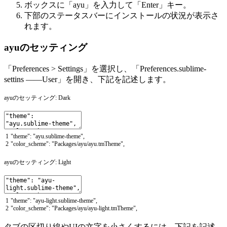
ボックスに「ayu」を入力して「Enter」キー。
下部のステータスバーにインストールの状況が表示さ
れます。
ayuのセッティング
「Preferences > Settings」を選択し、「Preferences.sublime-
settins ——User」を開き、下記を記述します。
ayuのセッティング: Dark
1
"theme"
:
"ayu.sublime-theme"
,
2
"color_scheme"
:
"Packages/ayu/ayu.tmTheme"
,
ayuのセッティング: Light
1
"theme"
:
"ayu-light.sublime-theme"
,
2
"color_scheme"
:
"Packages/ayu/ayu-light.tmTheme"
,
タブの区切り線やUIの文字を小さくするには、下記を記述