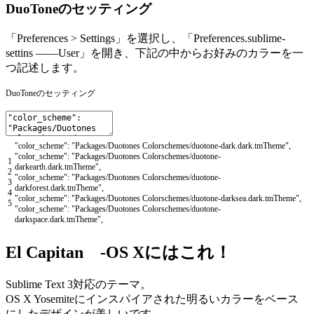
DuoToneのセッティング
「Preferences > Settings」を選択し、「Preferences.sublime-
settins ——User」を開き、下記の中からお好みのカラーを一
つ記述します。
DuoToneのセッティング
"color_scheme"
:
"Packages/Duotones Colorschemes/duotone-dark.dark.tmTheme"
,
"color_scheme"
:
"Packages/Duotones Colorschemes/duotone-
1
darkearth.dark.tmTheme"
,
2
"color_scheme"
:
"Packages/Duotones Colorschemes/duotone-
3
darkforest.dark.tmTheme"
,
4
"color_scheme"
:
"Packages/Duotones Colorschemes/duotone-darksea.dark.tmTheme"
,
5
"color_scheme"
:
"Packages/Duotones Colorschemes/duotone-
darkspace.dark.tmTheme"
,
El Capitan -OS Xにはこれ！
Sublime Text 3対応のテーマ。
OS X Yosemiteにインスパイアされた明るいカラーをベース
にしたデザインが美しいです。