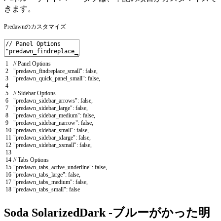
きます。
Predawnのカスタマイズ
1
// Panel Options
2
"predawn_findreplace_small"
:
false
,
3
"predawn_quick_panel_small"
:
false
,
4
5
// Sidebar Options
6
"predawn_sidebar_arrows"
:
false
,
7
"predawn_sidebar_large"
:
false
,
8
"predawn_sidebar_medium"
:
false
,
9
"predawn_sidebar_narrow"
:
false
,
10
"predawn_sidebar_small"
:
false
,
11
"predawn_sidebar_xlarge"
:
false
,
12
"predawn_sidebar_xsmall"
:
false
,
13
14
// Tabs Options
15
"predawn_tabs_active_underline"
:
false
,
16
"predawn_tabs_large"
:
false
,
17
"predawn_tabs_medium"
:
false
,
18
"predawn_tabs_small"
:
false
Soda SolarizedDark -ブルーがかった明