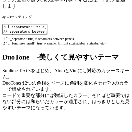
します。
ayuのセッティング
1
"ui_separator"
:
true
,
// separators between panels
2
"ui_font_size_small"
:
true
,
// smaller UI font size(sidebar, statusbar etc)
DuoTone -美しくて見やすいテーマ
Sublime Text 3をはじめ、AtomとVimにも対応のカラースキー
ム。
DuoToneは2つの色相をベースに色調を変化させた7つのカラ
ーで構成されています。
コードで重要な部分には強調したカラー、それほど重要では
ない部分には和らいだカラーが適用され、はっきりとした見
やすいテーマになっています。