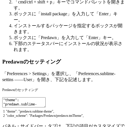
「cmd/ctrl + shift + p」キーでコマンドパレットを開きま
す。
ボックスに「install package」を入力して「Enter」キ
ー。
インストールするパッケージを指定するボックスが開
きます。
ボックスに「Predawn」を入力して「Enter」キー。
下部のステータスバーにインストールの状況が表示さ
れます。
Predawnのセッティング
「Preferences > Settings」を選択し、「Preferences.sublime-
settins ——User」を開き、下記を記述します。
Predawnのセッティング
1
"theme"
:
"predawn.sublime-theme"
,
2
"color_scheme"
:
"Packages/Predawn/predawn.tmTheme"
,
パネル・サイドバー・タブは、下記の項目がカスタマイズで