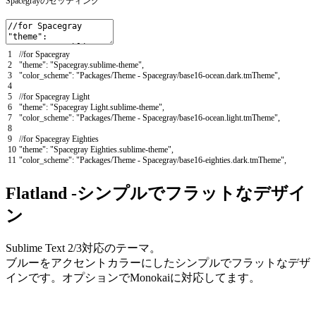
Spacegrayのセッティング
1
//for Spacegray
2
"theme"
:
"Spacegray.sublime-theme"
,
3
"color_scheme"
:
"Packages/Theme - Spacegray/base16-ocean.dark.tmTheme"
,
4
5
//for Spacegray Light
6
"theme"
:
"Spacegray Light.sublime-theme"
,
7
"color_scheme"
:
"Packages/Theme - Spacegray/base16-ocean.light.tmTheme"
,
8
9
//for Spacegray Eighties
10
"theme"
:
"Spacegray Eighties.sublime-theme"
,
11
"color_scheme"
:
"Packages/Theme - Spacegray/base16-eighties.dark.tmTheme"
,
Flatland -シンプルでフラットなデザイ
ン
Sublime Text 2/3対応のテーマ。
ブルーをアクセントカラーにしたシンプルでフラットなデザ
インです。オプションでMonokaiに対応してます。