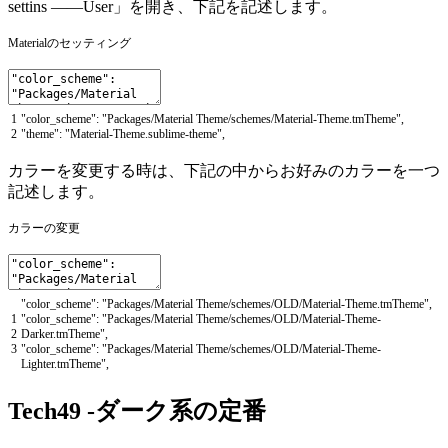
settins ——User」を開き、下記を記述します。
Materialのセッティング
1
"color_scheme"
:
"Packages/Material Theme/schemes/Material-Theme.tmTheme"
,
2
"theme"
:
"Material-Theme.sublime-theme"
,
カラーを変更する時は、下記の中からお好みのカラーを一つ
記述します。
カラーの変更
"color_scheme"
:
"Packages/Material Theme/schemes/OLD/Material-Theme.tmTheme"
,
1
"color_scheme"
:
"Packages/Material Theme/schemes/OLD/Material-Theme-
2
Darker.tmTheme"
,
3
"color_scheme"
:
"Packages/Material Theme/schemes/OLD/Material-Theme-
Lighter.tmTheme"
,
Tech49 -ダーク系の定番