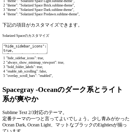
1
"theme"
:
"Solarized Space Light.sublime-theme"
,
2
"theme"
:
"Solarized Space Brick.sublime-theme"
,
3
"theme"
:
"Solarized Space Dark.sublime-theme"
,
4
"theme"
:
"Solarized Space Predawn.sublime-theme"
,
下記の項目がカスタマイズできます。
Solarized Spaceのカスタマイズ
1
"hide_sidebar_icons"
:
true
,
2
"always_show_minimap_viewport"
:
true
,
3
"bold_folder_labels"
:
true
,
4
"enable_tab_scrolling"
:
false
,
5
"overlay_scroll_bars"
:
"enabled"
,
Spacegray -Oceanのダーク系とライト
系が爽やか
Sublime Text 2/3対応のテーマ。
定番テーマの一つと言ってよいでしょう。少し青みがかった
Ocean Dark, Ocean Light、マットなブラックのEightiesが揃っ
ています。