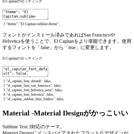
El Capitanのセッティング
1
"theme"
:
"El Capitan.sublime-theme"
,
フォントがインストール済みであればSan Franciscoや
Helveticaを使うことで、El Capitanをより堪能できます。使用
するフォントを「false」から「true」に変更します。
El Capitanのセッティング
1
"el_capitan_font_default"
:
false
,
2
"el_capitan_font_san_francisco"
:
false
,
3
"el_capitan_font_helvetica_neue"
:
false
,
4
"el_capitan_font_helvetica"
:
false
,
5
"el_capitan_sidebar_blue_folders"
:
false
,
Material -Material Designがかっこいい
Sublime Text 3対応のテーマ。
Material Designにインスパイアされたフラットなデザインが