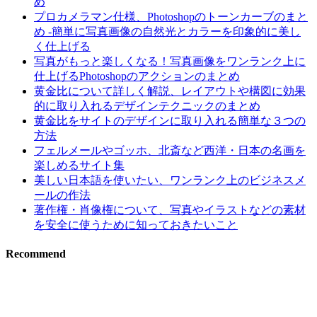
め
プロカメラマン仕様、Photoshopのトーンカーブのまと
め -簡単に写真画像の自然光とカラーを印象的に美し
く仕上げる
写真がもっと楽しくなる！写真画像をワンランク上に
仕上げるPhotoshopのアクションのまとめ
黄金比について詳しく解説、レイアウトや構図に効果
的に取り入れるデザインテクニックのまとめ
黄金比をサイトのデザインに取り入れる簡単な３つの
方法
フェルメールやゴッホ、北斎など西洋・日本の名画を
楽しめるサイト集
美しい日本語を使いたい、ワンランク上のビジネスメ
ールの作法
著作権・肖像権について、写真やイラストなどの素材
を安全に使うために知っておきたいこと
Recommend