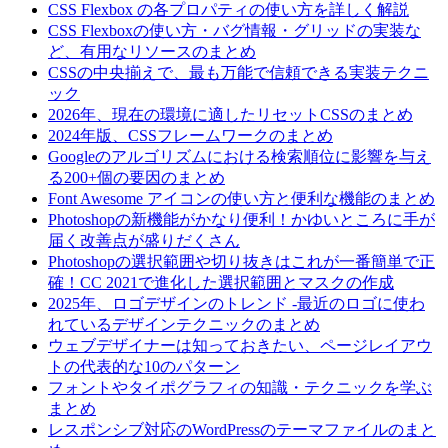
CSS Flexbox の各プロパティの使い方を詳しく解説
CSS Flexboxの使い方・バグ情報・グリッドの実装な
ど、有用なリソースのまとめ
CSSの中央揃えで、最も万能で信頼できる実装テクニ
ック
2026年、現在の環境に適したリセットCSSのまとめ
2024年版、CSSフレームワークのまとめ
Googleのアルゴリズムにおける検索順位に影響を与え
る200+個の要因のまとめ
Font Awesome アイコンの使い方と便利な機能のまとめ
Photoshopの新機能がかなり便利！かゆいところに手が
届く改善点が盛りだくさん
Photoshopの選択範囲や切り抜きはこれが一番簡単で正
確！CC 2021で進化した選択範囲とマスクの作成
2025年、ロゴデザインのトレンド -最近のロゴに使わ
れているデザインテクニックのまとめ
ウェブデザイナーは知っておきたい、ページレイアウ
トの代表的な10のパターン
フォントやタイポグラフィの知識・テクニックを学ぶ
まとめ
レスポンシブ対応のWordPressのテーマファイルのまと