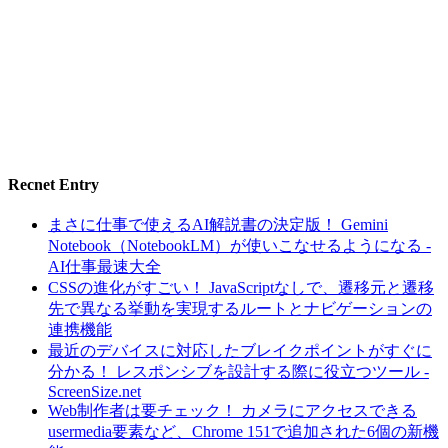
Recnet Entry
まさに仕事で使えるAI解説書の決定版！ Gemini
Notebook（NotebookLM）が使いこなせるようになる -
AI仕事最速大全
CSSの進化がすごい！ JavaScriptなしで、遷移元と遷移
先で異なる挙動を実現するルートとナビゲーションの
連携機能
最近のデバイスに対応したブレイクポイントがすぐに
分かる！ レスポンシブを設計する際に役立つツール -
ScreenSize.net
Web制作者は要チェック！ カメラにアクセスできる
usermedia要素など、Chrome 151で追加された6個の新機