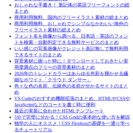
おしゃれな手書き！ 筆記体の英語フリーフォントの総
まとめ
商用利用無料、国内のフリーイラスト素材の総まとめ
商用利用無料、おしゃれでシンプルなかわいい海外の
フリーイラスト素材の総まとめ
フォント名を画像から調べる、日本語・英語のフォン
トを検索・自動判定できる無料サービスのまとめ
いい感じの写真画像がクレジット表記無しで無料利用
できるサイトのまとめ
背景素材に困った時に！ダウンロードしておきたい実
用度満点のフリーの背景素材のまとめ
2026年のトレンドカラーはあらゆる色彩を輝かせる繊
細なホワイト「クラウド ダンサー」
色々な色の名前、伝統色の名前が分かるサイトのまと
め
VS Codeのおすすめ機能拡張のまとめ、HTMLやCSSや
JavaScriptなどのコードを書く時に便利
最近の実装に合わせたHTMLテンプレート
5分で完璧に分かる！CSS Gridの基本的な使い方を解説
独学の人にオススメ！CSS Flexboxの基礎を一通り学べ
るチュートリアル