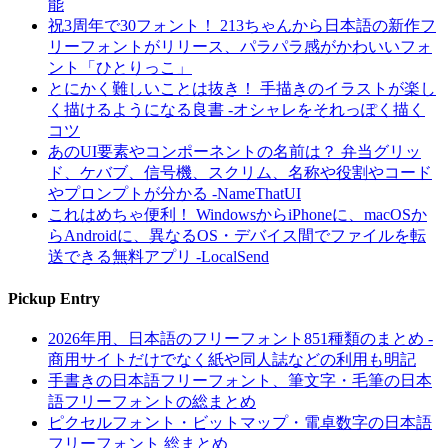
能
祝3周年で30フォント！ 213ちゃんから日本語の新作フ
リーフォントがリリース、パラパラ感がかわいいフォ
ント「ひとりっこ」
とにかく難しいことは抜き！ 手描きのイラストが楽し
く描けるようになる良書 -オシャレをそれっぽく描く
コツ
あのUI要素やコンポーネントの名前は？ 弁当グリッ
ド、ケバブ、信号機、スクリム、名称や役割やコード
やプロンプトが分かる -NameThatUI
これはめちゃ便利！ WindowsからiPhoneに、macOSか
らAndroidに、異なるOS・デバイス間でファイルを転
送できる無料アプリ -LocalSend
Pickup Entry
2026年用、日本語のフリーフォント851種類のまとめ -
商用サイトだけでなく紙や同人誌などの利用も明記
手書きの日本語フリーフォント、筆文字・毛筆の日本
語フリーフォントの総まとめ
ピクセルフォント・ビットマップ・電卓数字の日本語
フリーフォント 総まとめ