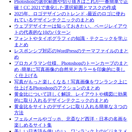
Photoshopの選択範囲や切り抜きはこれが一番簡単で正
確！CC 2021で進化した選択範囲とマスクの作成
2025年、ロゴデザインのトレンド -最近のロゴに使わ
れているデザインテクニックのまとめ
ウェブデザイナーは知っておきたい、ページレイアウ
トの代表的な10のパターン
フォントやタイポグラフィの知識・テクニックを学ぶ
まとめ
レスポンシブ対応のWordPressのテーマファイルのまと
め
プロカメラマン仕様、Photoshopのトーンカーブのまと
め -簡単に写真画像の自然光とカラーを印象的に美し
く仕上げる
写真がもっと楽しくなる！写真画像をワンランク上に
仕上げるPhotoshopのアクションのまとめ
黄金比について詳しく解説、レイアウトや構図に効果
的に取り入れるデザインテクニックのまとめ
黄金比をサイトのデザインに取り入れる簡単な３つの
方法
フェルメールやゴッホ、北斎など西洋・日本の名画を
楽しめるサイト集
美しい日本語を使いたい、ワンランク上のビジネスメ