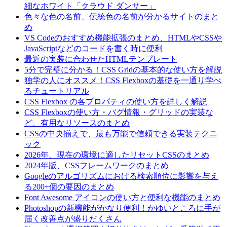
細なホワイト「クラウド ダンサー」
色々な色の名前、伝統色の名前が分かるサイトのまと
め
VS Codeのおすすめ機能拡張のまとめ、HTMLやCSSや
JavaScriptなどのコードを書く時に便利
最近の実装に合わせたHTMLテンプレート
5分で完璧に分かる！CSS Gridの基本的な使い方を解説
独学の人にオススメ！CSS Flexboxの基礎を一通り学べ
るチュートリアル
CSS Flexbox の各プロパティの使い方を詳しく解説
CSS Flexboxの使い方・バグ情報・グリッドの実装な
ど、有用なリソースのまとめ
CSSの中央揃えで、最も万能で信頼できる実装テクニ
ック
2026年、現在の環境に適したリセットCSSのまとめ
2024年版、CSSフレームワークのまとめ
Googleのアルゴリズムにおける検索順位に影響を与え
る200+個の要因のまとめ
Font Awesome アイコンの使い方と便利な機能のまとめ
Photoshopの新機能がかなり便利！かゆいところに手が
届く改善点が盛りだくさん