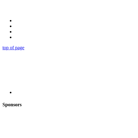
top of page
Sponsors