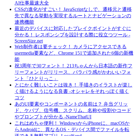
AI仕事最速大全
CSSの進化がすごい！ JavaScriptなしで、遷移元と遷移
先で異なる挙動を実現するルートとナビゲーションの
連携機能
最近のデバイスに対応したブレイクポイントがすぐに
分かる！ レスポンシブを設計する際に役立つツール -
ScreenSize.net
Web制作者は要チェック！ カメラにアクセスできる
usermedia要素など、Chrome 151で追加された6個の新機
能
祝3周年で30フォント！ 213ちゃんから日本語の新作フ
リーフォントがリリース、パラパラ感がかわいいフォ
ント「ひとりっこ」
とにかく難しいことは抜き！ 手描きのイラストが楽し
く描けるようになる良書 -オシャレをそれっぽく描く
コツ
あのUI要素やコンポーネントの名前は？ 弁当グリッ
ド、ケバブ、信号機、スクリム、名称や役割やコード
やプロンプトが分かる -NameThatUI
これはめちゃ便利！ WindowsからiPhoneに、macOSか
らAndroidに、異なるOS・デバイス間でファイルを転
送できる無料アプリ -LocalSend