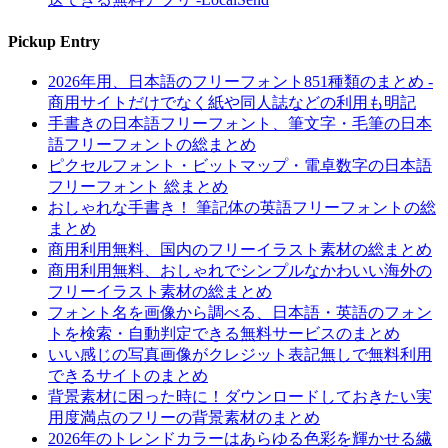
Pickup Entry
2026年用、日本語のフリーフォント851種類のまとめ -
商用サイトだけでなく紙や同人誌などの利用も明記
手書きの日本語フリーフォント、筆文字・毛筆の日本
語フリーフォントの総まとめ
ピクセルフォント・ビットマップ・電卓数字の日本語
フリーフォント 総まとめ
おしゃれな手書き！ 筆記体の英語フリーフォントの総
まとめ
商用利用無料、国内のフリーイラスト素材の総まとめ
商用利用無料、おしゃれでシンプルなかわいい海外の
フリーイラスト素材の総まとめ
フォント名を画像から調べる、日本語・英語のフォン
トを検索・自動判定できる無料サービスのまとめ
いい感じの写真画像がクレジット表記無しで無料利用
できるサイトのまとめ
背景素材に困った時に！ダウンロードしておきたい実
用度満点のフリーの背景素材のまとめ
2026年のトレンドカラーはあらゆる色彩を輝かせる繊