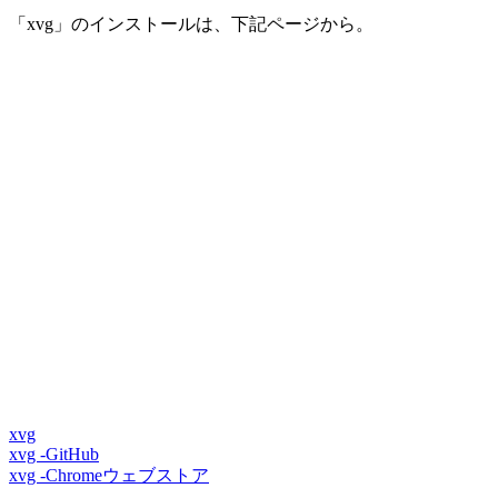
「xvg」のインストールは、下記ページから。
xvg
xvg -GitHub
xvg -Chromeウェブストア