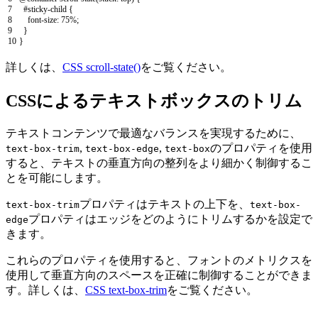
7
#sticky-child {
8
font
-
size
:
75
%
;
9
}
10
}
詳しくは、
CSS scroll-state()
をご覧ください。
CSSによるテキストボックスのトリム
テキストコンテンツで最適なバランスを実現するために、
,
,
のプロパティを使用
text-box-trim
text-box-edge
text-box
すると、テキストの垂直方向の整列をより細かく制御するこ
とを可能にします。
プロパティはテキストの上下を、
text-box-trim
text-box-
プロパティはエッジをどのようにトリムするかを設定で
edge
きます。
これらのプロパティを使用すると、フォントのメトリクスを
使用して垂直方向のスペースを正確に制御することができま
す。詳しくは、
CSS text-box-trim
をご覧ください。