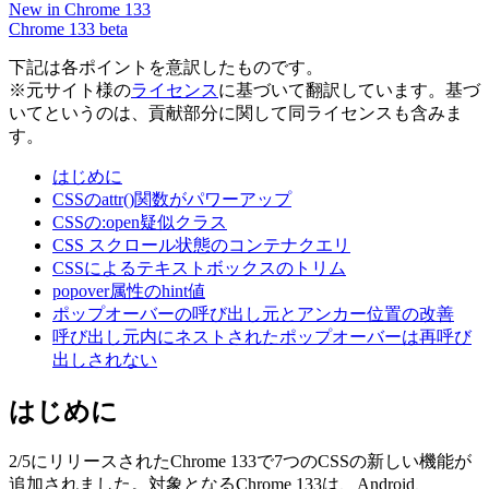
New in Chrome 133
Chrome 133 beta
下記は各ポイントを意訳したものです。
※元サイト様の
ライセンス
に基づいて翻訳しています。基づ
いてというのは、貢献部分に関して同ライセンスも含みま
す。
はじめに
CSSのattr()関数がパワーアップ
CSSの:open疑似クラス
CSS スクロール状態のコンテナクエリ
CSSによるテキストボックスのトリム
popover属性のhint値
ポップオーバーの呼び出し元とアンカー位置の改善
呼び出し元内にネストされたポップオーバーは再呼び
出しされない
はじめに
2/5にリリースされたChrome 133で7つのCSSの新しい機能が
追加されました。対象となるChrome 133は、Android、