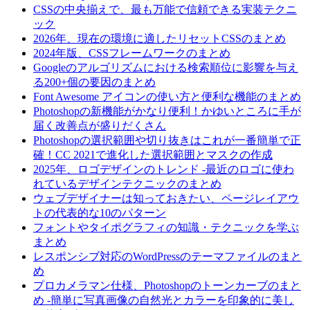
CSSの中央揃えで、最も万能で信頼できる実装テクニ
ック
2026年、現在の環境に適したリセットCSSのまとめ
2024年版、CSSフレームワークのまとめ
Googleのアルゴリズムにおける検索順位に影響を与え
る200+個の要因のまとめ
Font Awesome アイコンの使い方と便利な機能のまとめ
Photoshopの新機能がかなり便利！かゆいところに手が
届く改善点が盛りだくさん
Photoshopの選択範囲や切り抜きはこれが一番簡単で正
確！CC 2021で進化した選択範囲とマスクの作成
2025年、ロゴデザインのトレンド -最近のロゴに使わ
れているデザインテクニックのまとめ
ウェブデザイナーは知っておきたい、ページレイアウ
トの代表的な10のパターン
フォントやタイポグラフィの知識・テクニックを学ぶ
まとめ
レスポンシブ対応のWordPressのテーマファイルのまと
め
プロカメラマン仕様、Photoshopのトーンカーブのまと
め -簡単に写真画像の自然光とカラーを印象的に美し