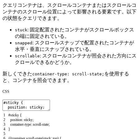
クエリコンテナは、スクロールコンテナまたはスクロールコ
ンテナのスクロール位置によって影響される要素です。以下
の状態をクエリできます。
: 固定配置されたコンテナがスクロールボックス
stuck
の端に固定されている。
: スクロールスナップで配置されたコンテナが
snapped
水平・垂直にスナップされている。
: スクロールコンテナが照会された方向にス
scrollable
クロールできるかどうか。
新しくできた
を使用する
container-type: scroll-state;
と、コンテナを照会できます。
CSS
1
#sticky {
2
position
:
sticky
;
3
container
-
type
:
scroll
-
state
;
4
}
5
6
@
container
scroll
-
state
(
stuck
:
top
)
{