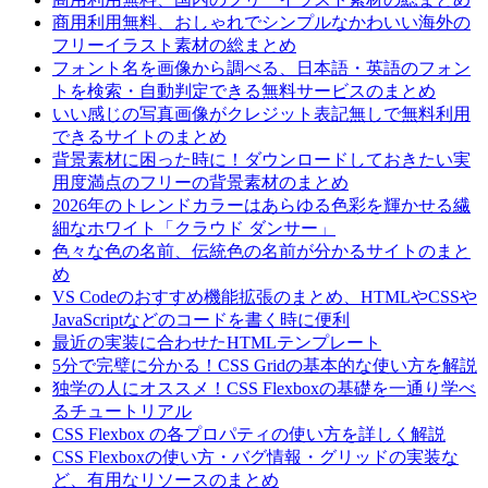
商用利用無料、おしゃれでシンプルなかわいい海外の
フリーイラスト素材の総まとめ
フォント名を画像から調べる、日本語・英語のフォン
トを検索・自動判定できる無料サービスのまとめ
いい感じの写真画像がクレジット表記無しで無料利用
できるサイトのまとめ
背景素材に困った時に！ダウンロードしておきたい実
用度満点のフリーの背景素材のまとめ
2026年のトレンドカラーはあらゆる色彩を輝かせる繊
細なホワイト「クラウド ダンサー」
色々な色の名前、伝統色の名前が分かるサイトのまと
め
VS Codeのおすすめ機能拡張のまとめ、HTMLやCSSや
JavaScriptなどのコードを書く時に便利
最近の実装に合わせたHTMLテンプレート
5分で完璧に分かる！CSS Gridの基本的な使い方を解説
独学の人にオススメ！CSS Flexboxの基礎を一通り学べ
るチュートリアル
CSS Flexbox の各プロパティの使い方を詳しく解説
CSS Flexboxの使い方・バグ情報・グリッドの実装な
ど、有用なリソースのまとめ