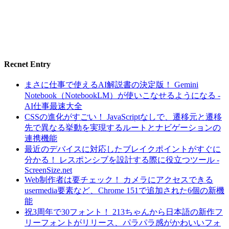
Recnet Entry
まさに仕事で使えるAI解説書の決定版！ Gemini
Notebook（NotebookLM）が使いこなせるようになる -
AI仕事最速大全
CSSの進化がすごい！ JavaScriptなしで、遷移元と遷移
先で異なる挙動を実現するルートとナビゲーションの
連携機能
最近のデバイスに対応したブレイクポイントがすぐに
分かる！ レスポンシブを設計する際に役立つツール -
ScreenSize.net
Web制作者は要チェック！ カメラにアクセスできる
usermedia要素など、Chrome 151で追加された6個の新機
能
祝3周年で30フォント！ 213ちゃんから日本語の新作フ
リーフォントがリリース、パラパラ感がかわいいフォ