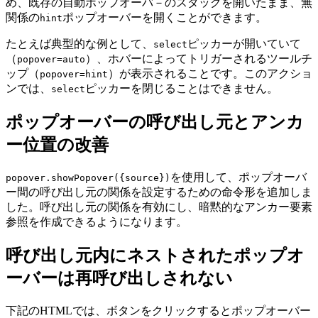
め、既存の自動ポップオーバ－のスタックを開いたまま、無
関係の
ポップオーバーを開くことができます。
hint
たとえば典型的な例として、
ピッカーが開いていて
select
（
）、ホバーによってトリガーされるツールチ
popover=auto
ップ（
）が表示されることです。このアクショ
popover=hint
ンでは、
ピッカーを閉じることはできません。
select
ポップオーバーの呼び出し元とアンカ
ー位置の改善
を使用して、ポップオーバ
popover.showPopover({source})
ー間の呼び出し元の関係を設定するための命令形を追加しま
した。呼び出し元の関係を有効にし、暗黙的なアンカー要素
参照を作成できるようになります。
呼び出し元内にネストされたポップオ
ーバーは再呼び出しされない
下記のHTMLでは、ボタンをクリックするとポップオーバー