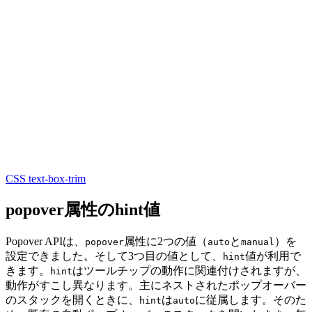
CSS text-box-trim
popover属性のhint値
Popover APIは、
属性に2つの値（
と
）を
popover
auto
manual
設定できました。そして3つ目の値として、
値が利用で
hint
きます。
はツールチップの動作に関連付けされますが、
hint
動作がすこし異なります。主にネストされたポップオーバー
のスタックを開くときに、
は
に従属します。そのた
hint
auto