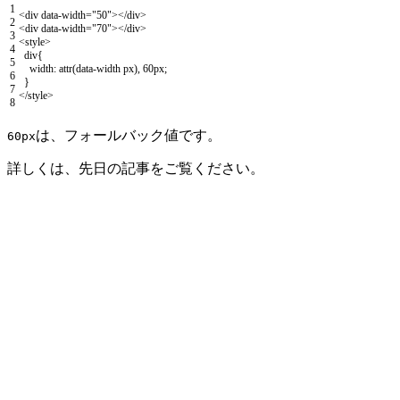
1
<
div
data
-
width
=
"50"
>
<
/
div
>
2
<
div
data
-
width
=
"70"
>
<
/
div
>
3
<style>
4
div
{
5
width
:
attr
(
data-width
px
)
,
60px
;
6
}
7
</style>
8
は、フォールバック値です。
60px
詳しくは、先日の記事をご覧ください。