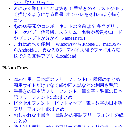
ント「ひとりっこ」
とにかく難しいことは抜き！ 手描きのイラストが楽し
く描けるようになる良書 -オシャレをそれっぽく描く
コツ
あのUI要素やコンポーネントの名前は？ 弁当グリッ
ド、ケバブ、信号機、スクリム、名称や役割やコード
やプロンプトが分かる -NameThatUI
これはめちゃ便利！ WindowsからiPhoneに、macOSか
らAndroidに、異なるOS・デバイス間でファイルを転
送できる無料アプリ -LocalSend
Pickup Entry
2026年用、日本語のフリーフォント851種類のまとめ -
商用サイトだけでなく紙や同人誌などの利用も明記
手書きの日本語フリーフォント、筆文字・毛筆の日本
語フリーフォントの総まとめ
ピクセルフォント・ビットマップ・電卓数字の日本語
フリーフォント 総まとめ
おしゃれな手書き！ 筆記体の英語フリーフォントの総
まとめ
商用利用無料、国内のフリーイラスト素材の総まとめ