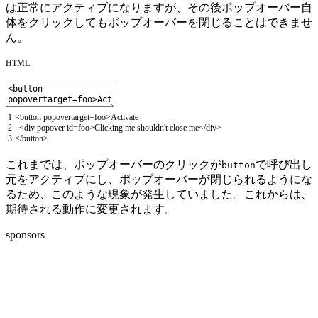
は正常にアクティブになりますが、その後ポップオーバー自
体をクリックしてもポップオーバーを閉じることはできませ
ん。
HTML
1
<
button
popovertarget
=
foo
>
Activate
2
<
div
popover
id
=
foo
>
Clicking
me
shouldn
'
t
close
me
<
/
div
>
3
<
/
button
>
これまでは、ポップオーバーのクリックが
で呼び出し
button
元をアクティブにし、ポップオーバーが閉じられるようにな
るため、このような現象が発生していました。これからは、
期待される動作に変更されます。
sponsors