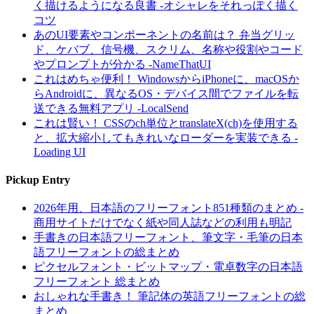
く描けるようになる良書 -オシャレをそれっぽく描く
コツ
あのUI要素やコンポーネントの名前は？ 弁当グリッ
ド、ケバブ、信号機、スクリム、名称や役割やコード
やプロンプトが分かる -NameThatUI
これはめちゃ便利！ WindowsからiPhoneに、macOSか
らAndroidに、異なるOS・デバイス間でファイルを転
送できる無料アプリ -LocalSend
これは賢い！ CSSのch単位とtranslateX(ch)を使用する
と、拡大縮小してもきれいなローダーを実装できる -
Loading UI
Pickup Entry
2026年用、日本語のフリーフォント851種類のまとめ -
商用サイトだけでなく紙や同人誌などの利用も明記
手書きの日本語フリーフォント、筆文字・毛筆の日本
語フリーフォントの総まとめ
ピクセルフォント・ビットマップ・電卓数字の日本語
フリーフォント 総まとめ
おしゃれな手書き！ 筆記体の英語フリーフォントの総
まとめ