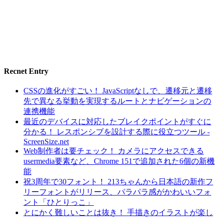
Recnet Entry
CSSの進化がすごい！ JavaScriptなしで、遷移元と遷移
先で異なる挙動を実現するルートとナビゲーションの
連携機能
最近のデバイスに対応したブレイクポイントがすぐに
分かる！ レスポンシブを設計する際に役立つツール -
ScreenSize.net
Web制作者は要チェック！ カメラにアクセスできる
usermedia要素など、Chrome 151で追加された6個の新機
能
祝3周年で30フォント！ 213ちゃんから日本語の新作フ
リーフォントがリリース、パラパラ感がかわいいフォ
ント「ひとりっこ」
とにかく難しいことは抜き！ 手描きのイラストが楽し