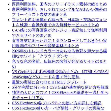
商用利用無料、国内のフリーイラスト素材の総まとめ
商用利用無料、おしゃれでシンプルなかわいい海外の
フリーイラスト素材の総まとめ
フォント名を画像から調べる、日本語・英語のフォン
トを検索・自動判定できる無料サービスのまとめ
いい感じの写真画像がクレジット表記無しで無料利用
できるサイトのまとめ
背景素材に困った時に！ダウンロードしておきたい実
用度満点のフリーの背景素材のまとめ
2026年のトレンドカラーはあらゆる色彩を輝かせる繊
細なホワイト「クラウド ダンサー」
色々な色の名前、伝統色の名前が分かるサイトのまと
め
VS Codeのおすすめ機能拡張のまとめ、HTMLやCSSや
JavaScriptなどのコードを書く時に便利
最近の実装に合わせたHTMLテンプレート
5分で完璧に分かる！CSS Gridの基本的な使い方を解説
独学の人にオススメ！CSS Flexboxの基礎を一通り学べ
るチュートリアル
CSS Flexbox の各プロパティの使い方を詳しく解説
CSS Flexboxの使い方・バグ情報・グリッドの実装な