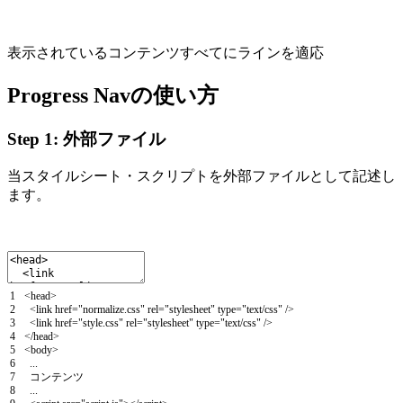
表示されているコンテンツすべてにラインを適応
Progress Navの使い方
Step 1: 外部ファイル
当スタイルシート・スクリプトを外部ファイルとして記述し
ます。
1
<
head
>
2
<
link
href
=
"normalize.css"
rel
=
"stylesheet"
type
=
"text/css"
/
>
3
<
link
href
=
"style.css"
rel
=
"stylesheet"
type
=
"text/css"
/
>
4
<
/
head
>
5
<
body
>
6
.
.
.
7
コンテンツ
8
.
.
.