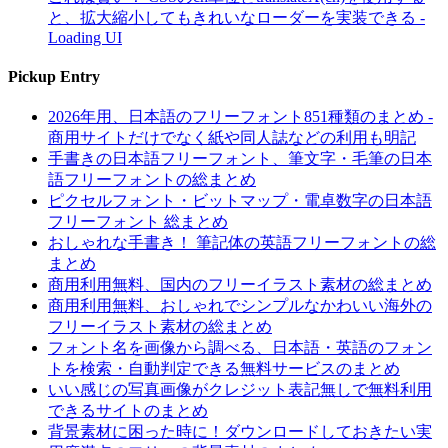
と、拡大縮小してもきれいなローダーを実装できる -
Loading UI
Pickup Entry
2026年用、日本語のフリーフォント851種類のまとめ -
商用サイトだけでなく紙や同人誌などの利用も明記
手書きの日本語フリーフォント、筆文字・毛筆の日本
語フリーフォントの総まとめ
ピクセルフォント・ビットマップ・電卓数字の日本語
フリーフォント 総まとめ
おしゃれな手書き！ 筆記体の英語フリーフォントの総
まとめ
商用利用無料、国内のフリーイラスト素材の総まとめ
商用利用無料、おしゃれでシンプルなかわいい海外の
フリーイラスト素材の総まとめ
フォント名を画像から調べる、日本語・英語のフォン
トを検索・自動判定できる無料サービスのまとめ
いい感じの写真画像がクレジット表記無しで無料利用
できるサイトのまとめ
背景素材に困った時に！ダウンロードしておきたい実