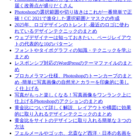
届く改善点が盛りだくさん
Photoshopの選択範囲や切り抜きはこれが一番簡単で正
確！CC 2021で進化した選択範囲とマスクの作成
2025年、ロゴデザインのトレンド -最近のロゴに使わ
れているデザインテクニックのまとめ
ウェブデザイナーは知っておきたい、ページレイアウ
トの代表的な10のパターン
フォントやタイポグラフィの知識・テクニックを学ぶ
まとめ
レスポンシブ対応のWordPressのテーマファイルのまと
め
プロカメラマン仕様、Photoshopのトーンカーブのまと
め -簡単に写真画像の自然光とカラーを印象的に美し
く仕上げる
写真がもっと楽しくなる！写真画像をワンランク上に
仕上げるPhotoshopのアクションのまとめ
黄金比について詳しく解説、レイアウトや構図に効果
的に取り入れるデザインテクニックのまとめ
黄金比をサイトのデザインに取り入れる簡単な３つの
方法
フェルメールやゴッホ、北斎など西洋・日本の名画を