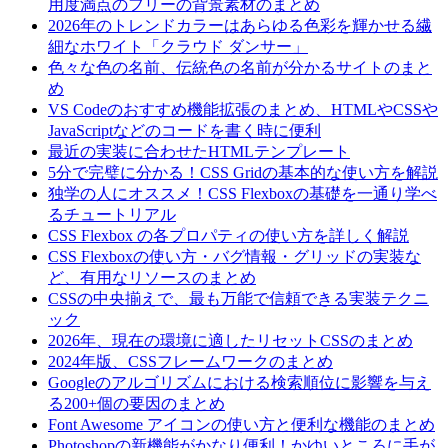
用度満点のフリーの背景素材のまとめ
2026年のトレンドカラーはあらゆる色彩を輝かせる繊
細なホワイト「クラウド ダンサー」
色々な色の名前、伝統色の名前が分かるサイトのまと
め
VS Codeのおすすめ機能拡張のまとめ、HTMLやCSSや
JavaScriptなどのコードを書く時に便利
最近の実装に合わせたHTMLテンプレート
5分で完璧に分かる！CSS Gridの基本的な使い方を解説
独学の人にオススメ！CSS Flexboxの基礎を一通り学べ
るチュートリアル
CSS Flexbox の各プロパティの使い方を詳しく解説
CSS Flexboxの使い方・バグ情報・グリッドの実装な
ど、有用なリソースのまとめ
CSSの中央揃えで、最も万能で信頼できる実装テクニ
ック
2026年、現在の環境に適したリセットCSSのまとめ
2024年版、CSSフレームワークのまとめ
Googleのアルゴリズムにおける検索順位に影響を与え
る200+個の要因のまとめ
Font Awesome アイコンの使い方と便利な機能のまとめ
Photoshopの新機能がかなり便利！かゆいところに手が