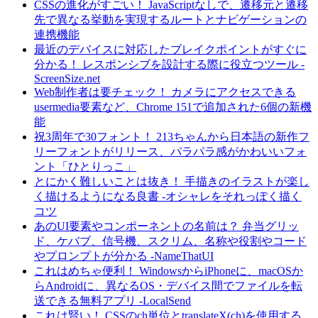
CSSの進化がすごい！ JavaScriptなしで、遷移元と遷移
先で異なる挙動を実現するルートとナビゲーションの
連携機能
最近のデバイスに対応したブレイクポイントがすぐに
分かる！ レスポンシブを設計する際に役立つツール -
ScreenSize.net
Web制作者は要チェック！ カメラにアクセスできる
usermedia要素など、Chrome 151で追加された6個の新機
能
祝3周年で30フォント！ 213ちゃんから日本語の新作フ
リーフォントがリリース、パラパラ感がかわいいフォ
ント「ひとりっこ」
とにかく難しいことは抜き！ 手描きのイラストが楽し
く描けるようになる良書 -オシャレをそれっぽく描く
コツ
あのUI要素やコンポーネントの名前は？ 弁当グリッ
ド、ケバブ、信号機、スクリム、名称や役割やコード
やプロンプトが分かる -NameThatUI
これはめちゃ便利！ WindowsからiPhoneに、macOSか
らAndroidに、異なるOS・デバイス間でファイルを転
送できる無料アプリ -LocalSend
これは賢い！ CSSのch単位とtranslateX(ch)を使用する