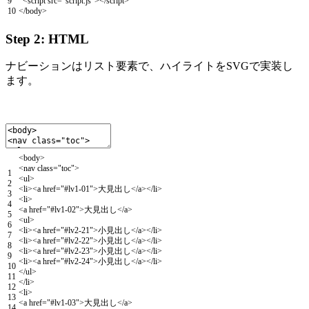
9
<script
src
=
"script.js"
>
</script>
10
<
/
body
>
Step 2: HTML
ナビーションはリスト要素で、ハイライトをSVGで実装し
ます。
<
body
>
<
nav
class
=
"toc"
>
1
<
ul
>
2
<
li
>
<
a
href
=
"#lv1-01"
>
大見出し
<
/
a
>
<
/
li
>
3
<
li
>
4
<
a
href
=
"#lv1-02"
>
大見出し
<
/
a
>
5
<
ul
>
6
<
li
>
<
a
href
=
"#lv2-21"
>
小見出し
<
/
a
>
<
/
li
>
7
<
li
>
<
a
href
=
"#lv2-22"
>
小見出し
<
/
a
>
<
/
li
>
8
<
li
>
<
a
href
=
"#lv2-23"
>
小見出し
<
/
a
>
<
/
li
>
9
<
li
>
<
a
href
=
"#lv2-24"
>
小見出し
<
/
a
>
<
/
li
>
10
<
/
ul
>
11
<
/
li
>
12
<
li
>
13
<
a
href
=
"#lv1-03"
>
大見出し
<
/
a
>
14