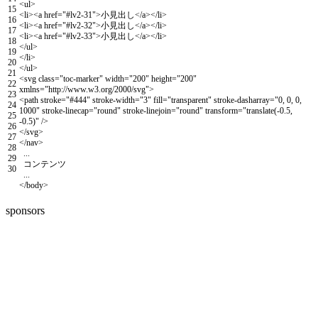
<
ul
>
15
<
li
>
<
a
href
=
"#lv2-31"
>
小見出し
<
/
a
>
<
/
li
>
16
<
li
>
<
a
href
=
"#lv2-32"
>
小見出し
<
/
a
>
<
/
li
>
17
<
li
>
<
a
href
=
"#lv2-33"
>
小見出し
<
/
a
>
<
/
li
>
18
<
/
ul
>
19
<
/
li
>
20
<
/
ul
>
21
<
svg
class
=
"toc-marker"
width
=
"200"
height
=
"200"
22
xmlns
=
"http://www.w3.org/2000/svg"
>
23
<
path
stroke
=
"#444"
stroke
-
width
=
"3"
fill
=
"transparent"
stroke
-
dasharray
=
"0, 0, 0,
24
1000"
stroke
-
linecap
=
"round"
stroke
-
linejoin
=
"round"
transform
=
"translate(-0.5,
25
-0.5)"
/
>
26
<
/
svg
>
27
<
/
nav
>
28
.
.
.
29
コンテンツ
30
.
.
.
<
/
body
>
sponsors