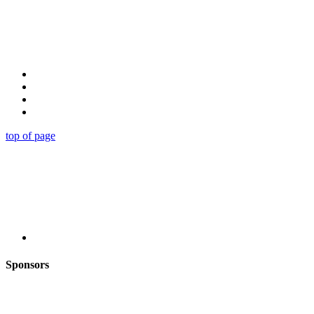
top of page
Sponsors