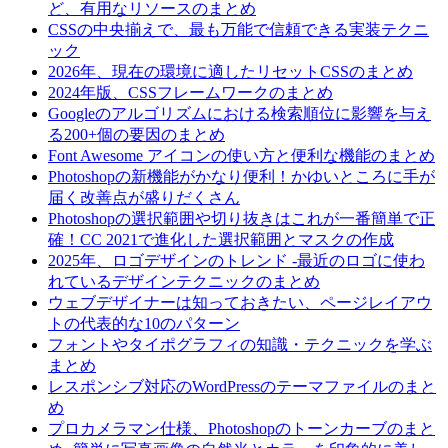
ど、有用なリソースのまとめ
CSSの中央揃えで、最も万能で信頼できる実装テクニ
ック
2026年、現在の環境に適したリセットCSSのまとめ
2024年版、CSSフレームワークのまとめ
Googleのアルゴリズムにおける検索順位に影響を与え
る200+個の要因のまとめ
Font Awesome アイコンの使い方と便利な機能のまとめ
Photoshopの新機能がかなり便利！かゆいところに手が
届く改善点が盛りだくさん
Photoshopの選択範囲や切り抜きはこれが一番簡単で正
確！CC 2021で進化した選択範囲とマスクの作成
2025年、ロゴデザインのトレンド -最近のロゴに使わ
れているデザインテクニックのまとめ
ウェブデザイナーは知っておきたい、ページレイアウ
トの代表的な10のパターン
フォントやタイポグラフィの知識・テクニックを学ぶ
まとめ
レスポンシブ対応のWordPressのテーマファイルのまと
め
プロカメラマン仕様、Photoshopのトーンカーブのまと