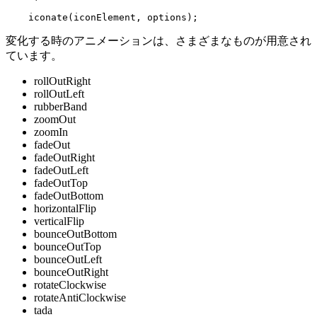
変化する時のアニメーションは、さまざまなものが用意され
ています。
rollOutRight
rollOutLeft
rubberBand
zoomOut
zoomIn
fadeOut
fadeOutRight
fadeOutLeft
fadeOutTop
fadeOutBottom
horizontalFlip
verticalFlip
bounceOutBottom
bounceOutTop
bounceOutLeft
bounceOutRight
rotateClockwise
rotateAntiClockwise
tada