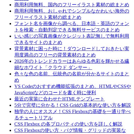
商用利用無料、国内のフリーイラスト素材の総まとめ
商用利用無料、おしゃれでシンプルなかわいい海外の
フリーイラスト素材の総まとめ
フォント名を画像から調べる、日本語・英語のフォン
トを検索・自動判定できる無料サービスのまとめ
いい感じの写真画像がクレジット表記無しで無料利用
できるサイトのまとめ
背景素材に困った時に！ダウンロードしておきたい実
用度満点のフリーの背景素材のまとめ
2026年のトレンドカラーはあらゆる色彩を輝かせる繊
細なホワイト「クラウド ダンサー」
色々な色の名前、伝統色の名前が分かるサイトのまと
め
VS Codeのおすすめ機能拡張のまとめ、HTMLやCSSや
JavaScriptなどのコードを書く時に便利
最近の実装に合わせたHTMLテンプレート
5分で完璧に分かる！CSS Gridの基本的な使い方を解説
独学の人にオススメ！CSS Flexboxの基礎を一通り学べ
るチュートリアル
CSS Flexbox の各プロパティの使い方を詳しく解説
CSS Flexboxの使い方・バグ情報・グリッドの実装な