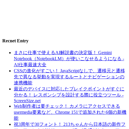
Recnet Entry
まさに仕事で使えるAI解説書の決定版！ Gemini
Notebook（NotebookLM）が使いこなせるようになる -
AI仕事最速大全
CSSの進化がすごい！ JavaScriptなしで、遷移元と遷移
先で異なる挙動を実現するルートとナビゲーションの
連携機能
最近のデバイスに対応したブレイクポイントがすぐに
分かる！ レスポンシブを設計する際に役立つツール -
ScreenSize.net
Web制作者は要チェック！ カメラにアクセスできる
usermedia要素など、Chrome 151で追加された6個の新機
能
祝3周年で30フォント！ 213ちゃんから日本語の新作フ