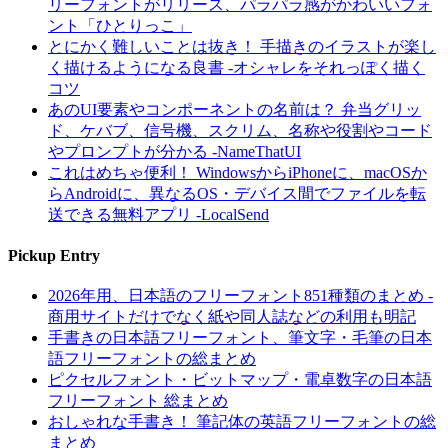
リーフォントがリリース、パラパラ感がかわいいフォ
ント「ひとりっこ」
とにかく難しいことは抜き！ 手描きのイラストが楽し
く描けるようになる良書 -オシャレをそれっぽく描く
コツ
あのUI要素やコンポーネントの名前は？ 弁当グリッ
ド、ケバブ、信号機、スクリム、名称や役割やコード
やプロンプトが分かる -NameThatUI
これはめちゃ便利！ WindowsからiPhoneに、macOSか
らAndroidに、異なるOS・デバイス間でファイルを転
送できる無料アプリ -LocalSend
Pickup Entry
2026年用、日本語のフリーフォント851種類のまとめ -
商用サイトだけでなく紙や同人誌などの利用も明記
手書きの日本語フリーフォント、筆文字・毛筆の日本
語フリーフォントの総まとめ
ピクセルフォント・ビットマップ・電卓数字の日本語
フリーフォント 総まとめ
おしゃれな手書き！ 筆記体の英語フリーフォントの総
まとめ