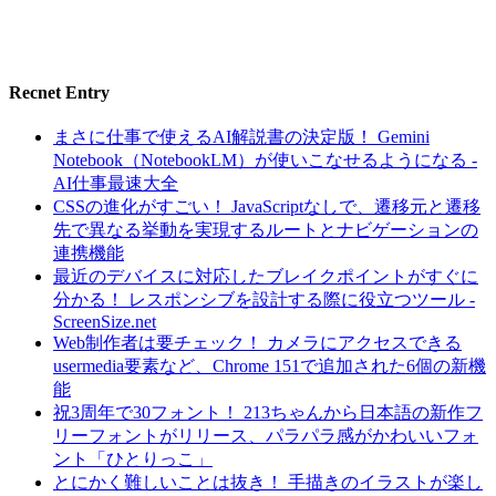
Recnet Entry
まさに仕事で使えるAI解説書の決定版！ Gemini
Notebook（NotebookLM）が使いこなせるようになる -
AI仕事最速大全
CSSの進化がすごい！ JavaScriptなしで、遷移元と遷移
先で異なる挙動を実現するルートとナビゲーションの
連携機能
最近のデバイスに対応したブレイクポイントがすぐに
分かる！ レスポンシブを設計する際に役立つツール -
ScreenSize.net
Web制作者は要チェック！ カメラにアクセスできる
usermedia要素など、Chrome 151で追加された6個の新機
能
祝3周年で30フォント！ 213ちゃんから日本語の新作フ
リーフォントがリリース、パラパラ感がかわいいフォ
ント「ひとりっこ」
とにかく難しいことは抜き！ 手描きのイラストが楽し