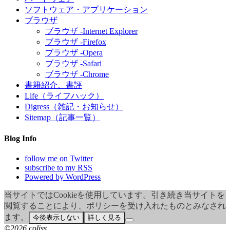
ソフトウェア・アプリケーション
ブラウザ
ブラウザ -Internet Explorer
ブラウザ -Firefox
ブラウザ -Opera
ブラウザ -Safari
ブラウザ -Chrome
書籍紹介、書評
Life（ライフハック）
Digress（雑記・お知らせ）
Sitemap（記事一覧）
Blog Info
follow me on Twitter
subscribe to my RSS
Powered by WordPress
当サイトではCookieを使用しています。引き続き当サイトを
閲覧することにより、ポリシーを受け入れたものとみなされ
ます。
今後表示しない
詳しく見る
©2026 coliss