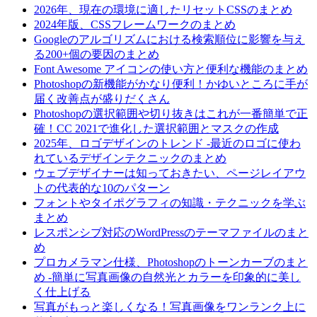
2026年、現在の環境に適したリセットCSSのまとめ
2024年版、CSSフレームワークのまとめ
Googleのアルゴリズムにおける検索順位に影響を与え
る200+個の要因のまとめ
Font Awesome アイコンの使い方と便利な機能のまとめ
Photoshopの新機能がかなり便利！かゆいところに手が
届く改善点が盛りだくさん
Photoshopの選択範囲や切り抜きはこれが一番簡単で正
確！CC 2021で進化した選択範囲とマスクの作成
2025年、ロゴデザインのトレンド -最近のロゴに使わ
れているデザインテクニックのまとめ
ウェブデザイナーは知っておきたい、ページレイアウ
トの代表的な10のパターン
フォントやタイポグラフィの知識・テクニックを学ぶ
まとめ
レスポンシブ対応のWordPressのテーマファイルのまと
め
プロカメラマン仕様、Photoshopのトーンカーブのまと
め -簡単に写真画像の自然光とカラーを印象的に美し
く仕上げる
写真がもっと楽しくなる！写真画像をワンランク上に