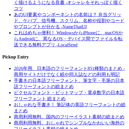
く描けるようになる良書 -オシャレをそれっぽく描く
コツ
あのUI要素やコンポーネントの名前は？ 弁当グリッ
ド、ケバブ、信号機、スクリム、名称や役割やコード
やプロンプトが分かる -NameThatUI
これはめちゃ便利！ WindowsからiPhoneに、macOSか
らAndroidに、異なるOS・デバイス間でファイルを転
送できる無料アプリ -LocalSend
Pickup Entry
2026年用、日本語のフリーフォント851種類のまとめ -
商用サイトだけでなく紙や同人誌などの利用も明記
手書きの日本語フリーフォント、筆文字・毛筆の日本
語フリーフォントの総まとめ
ピクセルフォント・ビットマップ・電卓数字の日本語
フリーフォント 総まとめ
おしゃれな手書き！ 筆記体の英語フリーフォントの総
まとめ
商用利用無料、国内のフリーイラスト素材の総まとめ
商用利用無料、おしゃれでシンプルなかわいい海外の
フリーイラスト素材の総まとめ