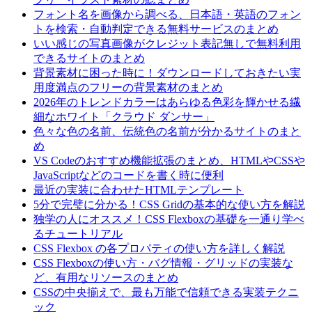
フォント名を画像から調べる、日本語・英語のフォン
トを検索・自動判定できる無料サービスのまとめ
いい感じの写真画像がクレジット表記無しで無料利用
できるサイトのまとめ
背景素材に困った時に！ダウンロードしておきたい実
用度満点のフリーの背景素材のまとめ
2026年のトレンドカラーはあらゆる色彩を輝かせる繊
細なホワイト「クラウド ダンサー」
色々な色の名前、伝統色の名前が分かるサイトのまと
め
VS Codeのおすすめ機能拡張のまとめ、HTMLやCSSや
JavaScriptなどのコードを書く時に便利
最近の実装に合わせたHTMLテンプレート
5分で完璧に分かる！CSS Gridの基本的な使い方を解説
独学の人にオススメ！CSS Flexboxの基礎を一通り学べ
るチュートリアル
CSS Flexbox の各プロパティの使い方を詳しく解説
CSS Flexboxの使い方・バグ情報・グリッドの実装な
ど、有用なリソースのまとめ
CSSの中央揃えで、最も万能で信頼できる実装テクニ
ック