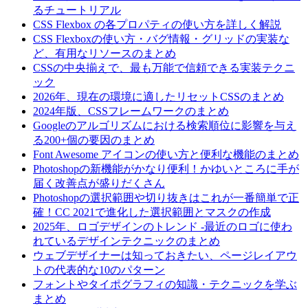
るチュートリアル
CSS Flexbox の各プロパティの使い方を詳しく解説
CSS Flexboxの使い方・バグ情報・グリッドの実装な
ど、有用なリソースのまとめ
CSSの中央揃えで、最も万能で信頼できる実装テクニ
ック
2026年、現在の環境に適したリセットCSSのまとめ
2024年版、CSSフレームワークのまとめ
Googleのアルゴリズムにおける検索順位に影響を与え
る200+個の要因のまとめ
Font Awesome アイコンの使い方と便利な機能のまとめ
Photoshopの新機能がかなり便利！かゆいところに手が
届く改善点が盛りだくさん
Photoshopの選択範囲や切り抜きはこれが一番簡単で正
確！CC 2021で進化した選択範囲とマスクの作成
2025年、ロゴデザインのトレンド -最近のロゴに使わ
れているデザインテクニックのまとめ
ウェブデザイナーは知っておきたい、ページレイアウ
トの代表的な10のパターン
フォントやタイポグラフィの知識・テクニックを学ぶ
まとめ