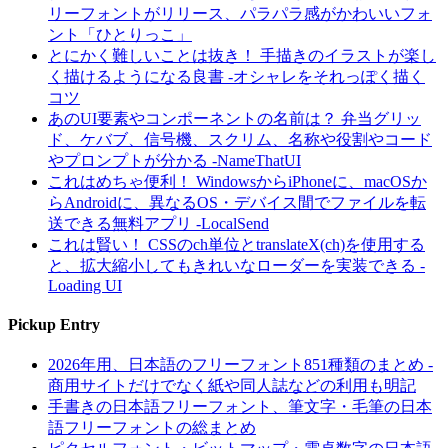
リーフォントがリリース、パラパラ感がかわいいフォ
ント「ひとりっこ」
とにかく難しいことは抜き！ 手描きのイラストが楽し
く描けるようになる良書 -オシャレをそれっぽく描く
コツ
あのUI要素やコンポーネントの名前は？ 弁当グリッ
ド、ケバブ、信号機、スクリム、名称や役割やコード
やプロンプトが分かる -NameThatUI
これはめちゃ便利！ WindowsからiPhoneに、macOSか
らAndroidに、異なるOS・デバイス間でファイルを転
送できる無料アプリ -LocalSend
これは賢い！ CSSのch単位とtranslateX(ch)を使用する
と、拡大縮小してもきれいなローダーを実装できる -
Loading UI
Pickup Entry
2026年用、日本語のフリーフォント851種類のまとめ -
商用サイトだけでなく紙や同人誌などの利用も明記
手書きの日本語フリーフォント、筆文字・毛筆の日本
語フリーフォントの総まとめ