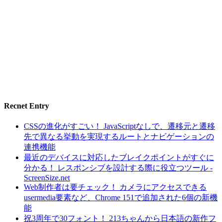
Recnet Entry
CSSの進化がすごい！ JavaScriptなしで、遷移元と遷移
先で異なる挙動を実現するルートとナビゲーションの
連携機能
最近のデバイスに対応したブレイクポイントがすぐに
分かる！ レスポンシブを設計する際に役立つツール -
ScreenSize.net
Web制作者は要チェック！ カメラにアクセスできる
usermedia要素など、Chrome 151で追加された6個の新機
能
祝3周年で30フォント！ 213ちゃんから日本語の新作フ