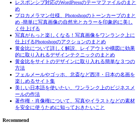
レスポンシブ対応のWordPressのテーマファイルのまと
め
プロカメラマン仕様、Photoshopのトーンカーブのまと
め -簡単に写真画像の自然光とカラーを印象的に美し
く仕上げる
写真がもっと楽しくなる！写真画像をワンランク上に
仕上げるPhotoshopのアクションのまとめ
黄金比について詳しく解説、レイアウトや構図に効果
的に取り入れるデザインテクニックのまとめ
黄金比をサイトのデザインに取り入れる簡単な３つの
方法
フェルメールやゴッホ、北斎など西洋・日本の名画を
楽しめるサイト集
美しい日本語を使いたい、ワンランク上のビジネスメ
ールの作法
著作権・肖像権について、写真やイラストなどの素材
を安全に使うために知っておきたいこと
Recommend