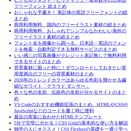
ピクセルフォント・ビットマップ・電卓数字の日本語
フリーフォント 総まとめ
おしゃれな手書き！ 筆記体の英語フリーフォントの総
まとめ
商用利用無料、国内のフリーイラスト素材の総まとめ
商用利用無料、おしゃれでシンプルなかわいい海外の
フリーイラスト素材の総まとめ
フォント名を画像から調べる、日本語・英語のフォン
トを検索・自動判定できる無料サービスのまとめ
いい感じの写真画像がクレジット表記無しで無料利用
できるサイトのまとめ
背景素材に困った時に！ダウンロードしておきたい実
用度満点のフリーの背景素材のまとめ
2026年のトレンドカラーはあらゆる色彩を輝かせる繊
細なホワイト「クラウド ダンサー」
色々な色の名前、伝統色の名前が分かるサイトのまと
め
VS Codeのおすすめ機能拡張のまとめ、HTMLやCSSや
JavaScriptなどのコードを書く時に便利
最近の実装に合わせたHTMLテンプレート
5分で完璧に分かる！CSS Gridの基本的な使い方を解説
独学の人にオススメ！CSS Flexboxの基礎を一通り学べ