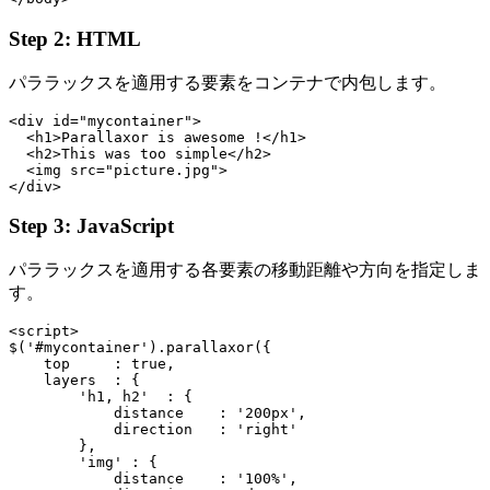
Step 2: HTML
パララックスを適用する要素をコンテナで内包します。
<div id="mycontainer">

  <h1>Parallaxor is awesome !</h1>

  <h2>This was too simple</h2>

  <img src="picture.jpg">

Step 3: JavaScript
パララックスを適用する各要素の移動距離や方向を指定しま
す。
<script>

$('#mycontainer').parallaxor({

    top     : true,

    layers  : {

        'h1, h2'  : {

            distance    : '200px',

            direction   : 'right'

        },

        'img' : {

            distance    : '100%',
