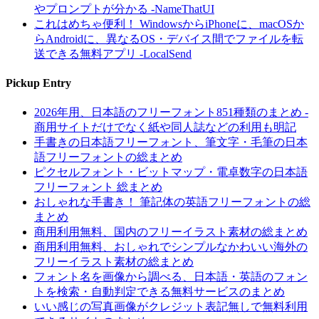
やプロンプトが分かる -NameThatUI
これはめちゃ便利！ WindowsからiPhoneに、macOSか
らAndroidに、異なるOS・デバイス間でファイルを転
送できる無料アプリ -LocalSend
Pickup Entry
2026年用、日本語のフリーフォント851種類のまとめ -
商用サイトだけでなく紙や同人誌などの利用も明記
手書きの日本語フリーフォント、筆文字・毛筆の日本
語フリーフォントの総まとめ
ピクセルフォント・ビットマップ・電卓数字の日本語
フリーフォント 総まとめ
おしゃれな手書き！ 筆記体の英語フリーフォントの総
まとめ
商用利用無料、国内のフリーイラスト素材の総まとめ
商用利用無料、おしゃれでシンプルなかわいい海外の
フリーイラスト素材の総まとめ
フォント名を画像から調べる、日本語・英語のフォン
トを検索・自動判定できる無料サービスのまとめ
いい感じの写真画像がクレジット表記無しで無料利用