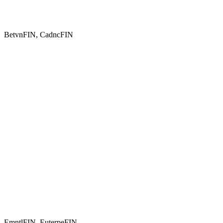
BetvnFIN, CadncFIN
EmntlFIN, EuterpeFIN