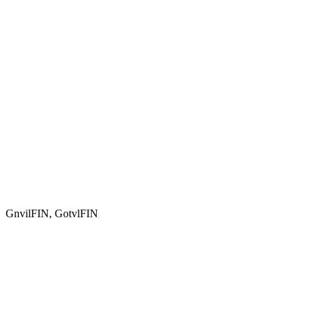
GnvilFIN, GotvlFIN