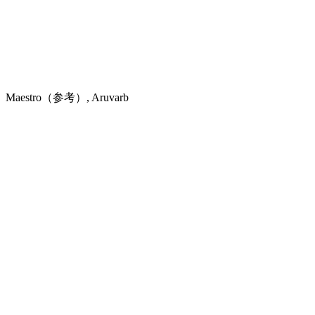
Maestro（参考）, Aruvarb