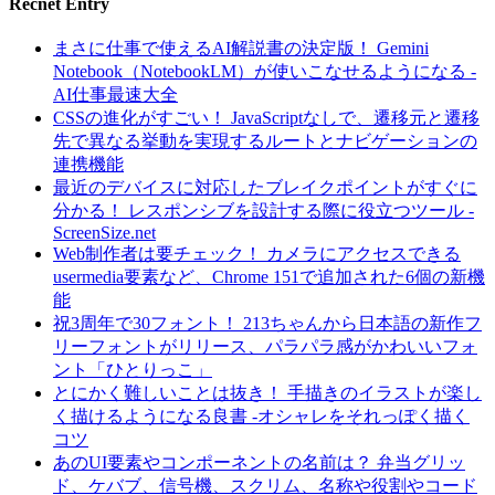
Recnet Entry
まさに仕事で使えるAI解説書の決定版！ Gemini
Notebook（NotebookLM）が使いこなせるようになる -
AI仕事最速大全
CSSの進化がすごい！ JavaScriptなしで、遷移元と遷移
先で異なる挙動を実現するルートとナビゲーションの
連携機能
最近のデバイスに対応したブレイクポイントがすぐに
分かる！ レスポンシブを設計する際に役立つツール -
ScreenSize.net
Web制作者は要チェック！ カメラにアクセスできる
usermedia要素など、Chrome 151で追加された6個の新機
能
祝3周年で30フォント！ 213ちゃんから日本語の新作フ
リーフォントがリリース、パラパラ感がかわいいフォ
ント「ひとりっこ」
とにかく難しいことは抜き！ 手描きのイラストが楽し
く描けるようになる良書 -オシャレをそれっぽく描く
コツ
あのUI要素やコンポーネントの名前は？ 弁当グリッ
ド、ケバブ、信号機、スクリム、名称や役割やコード