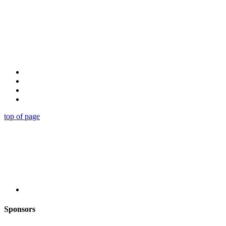
top of page
Sponsors