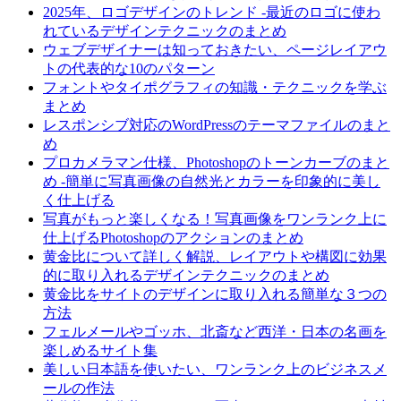
2025年、ロゴデザインのトレンド -最近のロゴに使わ
れているデザインテクニックのまとめ
ウェブデザイナーは知っておきたい、ページレイアウ
トの代表的な10のパターン
フォントやタイポグラフィの知識・テクニックを学ぶ
まとめ
レスポンシブ対応のWordPressのテーマファイルのまと
め
プロカメラマン仕様、Photoshopのトーンカーブのまと
め -簡単に写真画像の自然光とカラーを印象的に美し
く仕上げる
写真がもっと楽しくなる！写真画像をワンランク上に
仕上げるPhotoshopのアクションのまとめ
黄金比について詳しく解説、レイアウトや構図に効果
的に取り入れるデザインテクニックのまとめ
黄金比をサイトのデザインに取り入れる簡単な３つの
方法
フェルメールやゴッホ、北斎など西洋・日本の名画を
楽しめるサイト集
美しい日本語を使いたい、ワンランク上のビジネスメ
ールの作法