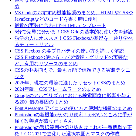
め
VS Codeのおすすめ機能拡張のまとめ、HTMLやCSSや
JavaScriptなどのコードを書く時に便利
最近の実装に合わせたHTMLテンプレート
5分で完璧に分かる！CSS Gridの基本的な使い方を解説
独学の人にオススメ！CSS Flexboxの基礎を一通り学べ
るチュートリアル
CSS Flexbox の各プロパティの使い方を詳しく解説
CSS Flexboxの使い方・バグ情報・グリッドの実装な
ど、有用なリソースのまとめ
CSSの中央揃えで、最も万能で信頼できる実装テクニ
ック
2026年、現在の環境に適したリセットCSSのまとめ
2024年版、CSSフレームワークのまとめ
Googleのアルゴリズムにおける検索順位に影響を与え
る200+個の要因のまとめ
Font Awesome アイコンの使い方と便利な機能のまとめ
Photoshopの新機能がかなり便利！かゆいところに手が
届く改善点が盛りだくさん
Photoshopの選択範囲や切り抜きはこれが一番簡単で正
確！CC 2021で進化した選択範囲とマスクの作成