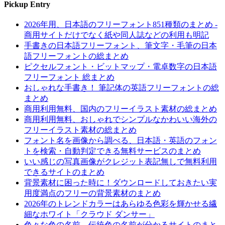
Pickup Entry
2026年用、日本語のフリーフォント851種類のまとめ -
商用サイトだけでなく紙や同人誌などの利用も明記
手書きの日本語フリーフォント、筆文字・毛筆の日本
語フリーフォントの総まとめ
ピクセルフォント・ビットマップ・電卓数字の日本語
フリーフォント 総まとめ
おしゃれな手書き！ 筆記体の英語フリーフォントの総
まとめ
商用利用無料、国内のフリーイラスト素材の総まとめ
商用利用無料、おしゃれでシンプルなかわいい海外の
フリーイラスト素材の総まとめ
フォント名を画像から調べる、日本語・英語のフォン
トを検索・自動判定できる無料サービスのまとめ
いい感じの写真画像がクレジット表記無しで無料利用
できるサイトのまとめ
背景素材に困った時に！ダウンロードしておきたい実
用度満点のフリーの背景素材のまとめ
2026年のトレンドカラーはあらゆる色彩を輝かせる繊
細なホワイト「クラウド ダンサー」
色々な色の名前、伝統色の名前が分かるサイトのまと