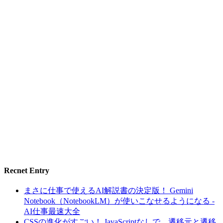
Recnet Entry
まさに仕事で使えるAI解説書の決定版！ Gemini
Notebook（NotebookLM）が使いこなせるようになる -
AI仕事最速大全
CSSの進化がすごい！ JavaScriptなしで、遷移元と遷移