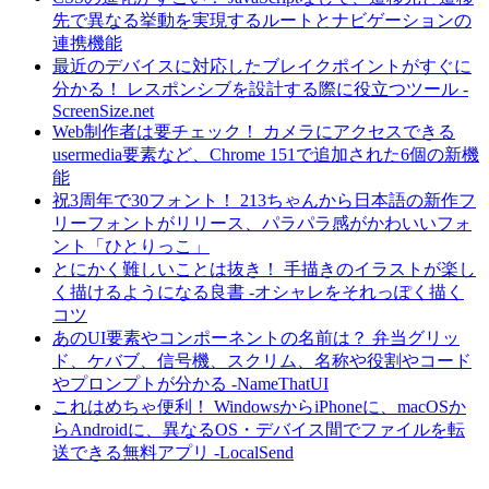
先で異なる挙動を実現するルートとナビゲーションの
連携機能
最近のデバイスに対応したブレイクポイントがすぐに
分かる！ レスポンシブを設計する際に役立つツール -
ScreenSize.net
Web制作者は要チェック！ カメラにアクセスできる
usermedia要素など、Chrome 151で追加された6個の新機
能
祝3周年で30フォント！ 213ちゃんから日本語の新作フ
リーフォントがリリース、パラパラ感がかわいいフォ
ント「ひとりっこ」
とにかく難しいことは抜き！ 手描きのイラストが楽し
く描けるようになる良書 -オシャレをそれっぽく描く
コツ
あのUI要素やコンポーネントの名前は？ 弁当グリッ
ド、ケバブ、信号機、スクリム、名称や役割やコード
やプロンプトが分かる -NameThatUI
これはめちゃ便利！ WindowsからiPhoneに、macOSか
らAndroidに、異なるOS・デバイス間でファイルを転
送できる無料アプリ -LocalSend