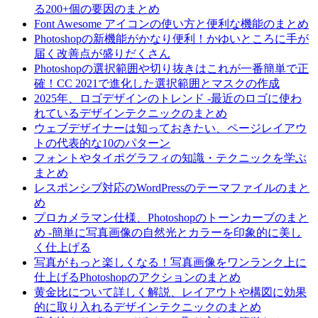
る200+個の要因のまとめ
Font Awesome アイコンの使い方と便利な機能のまとめ
Photoshopの新機能がかなり便利！かゆいところに手が
届く改善点が盛りだくさん
Photoshopの選択範囲や切り抜きはこれが一番簡単で正
確！CC 2021で進化した選択範囲とマスクの作成
2025年、ロゴデザインのトレンド -最近のロゴに使わ
れているデザインテクニックのまとめ
ウェブデザイナーは知っておきたい、ページレイアウ
トの代表的な10のパターン
フォントやタイポグラフィの知識・テクニックを学ぶ
まとめ
レスポンシブ対応のWordPressのテーマファイルのまと
め
プロカメラマン仕様、Photoshopのトーンカーブのまと
め -簡単に写真画像の自然光とカラーを印象的に美し
く仕上げる
写真がもっと楽しくなる！写真画像をワンランク上に
仕上げるPhotoshopのアクションのまとめ
黄金比について詳しく解説、レイアウトや構図に効果
的に取り入れるデザインテクニックのまとめ