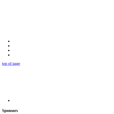
top of page
Sponsors