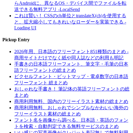
らAndroidに、異なるOS・デバイス間でファイルを転
送できる無料アプリ -LocalSend
これは賢い！ CSSのch単位とtranslateX(ch)を使用する
と、拡大縮小してもきれいなローダーを実装できる -
Loading UI
Pickup Entry
2026年用、日本語のフリーフォント851種類のまとめ -
商用サイトだけでなく紙や同人誌などの利用も明記
手書きの日本語フリーフォント、筆文字・毛筆の日本
語フリーフォントの総まとめ
ピクセルフォント・ビットマップ・電卓数字の日本語
フリーフォント 総まとめ
おしゃれな手書き！ 筆記体の英語フリーフォントの総
まとめ
商用利用無料、国内のフリーイラスト素材の総まとめ
商用利用無料、おしゃれでシンプルなかわいい海外の
フリーイラスト素材の総まとめ
フォント名を画像から調べる、日本語・英語のフォン
トを検索・自動判定できる無料サービスのまとめ
いい感じの写真画像がクレジット表記無しで無料利用