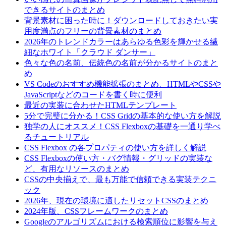
できるサイトのまとめ
背景素材に困った時に！ダウンロードしておきたい実
用度満点のフリーの背景素材のまとめ
2026年のトレンドカラーはあらゆる色彩を輝かせる繊
細なホワイト「クラウド ダンサー」
色々な色の名前、伝統色の名前が分かるサイトのまと
め
VS Codeのおすすめ機能拡張のまとめ、HTMLやCSSや
JavaScriptなどのコードを書く時に便利
最近の実装に合わせたHTMLテンプレート
5分で完璧に分かる！CSS Gridの基本的な使い方を解説
独学の人にオススメ！CSS Flexboxの基礎を一通り学べ
るチュートリアル
CSS Flexbox の各プロパティの使い方を詳しく解説
CSS Flexboxの使い方・バグ情報・グリッドの実装な
ど、有用なリソースのまとめ
CSSの中央揃えで、最も万能で信頼できる実装テクニ
ック
2026年、現在の環境に適したリセットCSSのまとめ
2024年版、CSSフレームワークのまとめ
Googleのアルゴリズムにおける検索順位に影響を与え