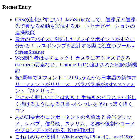
Recnet Entry
CSSの進化がすごい！ JavaScriptなしで、遷移元と遷移
先で異なる挙動を実現するルートとナビゲーションの
連携機能
最近のデバイスに対応したブレイクポイントがすぐに
分かる！ レスポンシブを設計する際に役立つツール -
ScreenSize.net
Web制作者は要チェック！ カメラにアクセスできる
usermedia要素など、Chrome 151で追加された6個の新機
能
祝3周年で30フォント！ 213ちゃんから日本語の新作フ
リーフォントがリリース、パラパラ感がかわいいフォ
ント「ひとりっこ」
とにかく難しいことは抜き！ 手描きのイラストが楽し
く描けるようになる良書 -オシャレをそれっぽく描く
コツ
あのUI要素やコンポーネントの名前は？ 弁当グリッ
ド、ケバブ、信号機、スクリム、名称や役割やコード
やプロンプトが分かる -NameThatUI
これはめちゃ便利！ WindowsからiPhoneに、macOSか