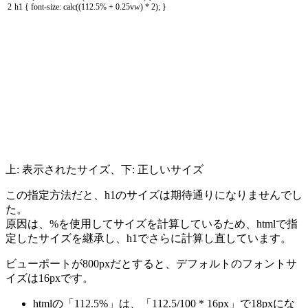
2
h1
{
font
-
size
:
calc
(
(
112.5
%
+
0.25vw
)
*
2
)
;
}
上: 表示されたサイズ、下: 正しいサイズ
この指定方法だと、h1のサイズは期待通りになりませんでし
た。
原因は、%を使用してサイズを計算しているため、htmlで指
定したサイズを継承し、h1でさらに計算し直しています。
ビューポートが800pxだとすると、デフォルトのフォントサ
イズは16pxです。
htmlの「112.5%」は、「112.5/100 * 16px」で18pxにな