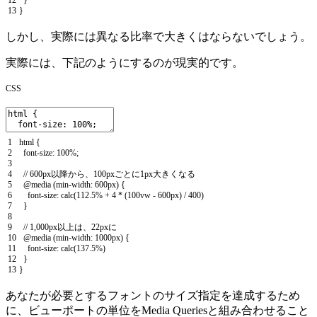
12
}
13
}
しかし、実際には異なる比率で大きくはならないでしょう。
実際には、下記のようにするのが現実的です。
CSS
1
html
{
2
font
-
size
:
100
%
;
3
4
// 600px以降から、100pxごとに1px大きくなる
5
@
media
(
min
-
width
:
600px
)
{
6
font
-
size
:
calc
(
112.5
%
+
4
*
(
100vw
-
600px
)
/
400
)
7
}
8
9
// 1,000px以上は、22pxに
10
@
media
(
min
-
width
:
1000px
)
{
11
font
-
size
:
calc
(
137.5
%
)
12
}
13
}
あなたが必要とするフォントのサイズ指定を達成するため
に、ビューポートの単位をMedia Queriesと組み合わせること