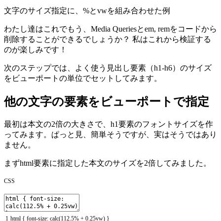
文字のサイズ指定に、%とvwを組み合わせた例
わたし達はこれでもう、Media Queriesとem, remをコードから
削除することができるでしょうか？ 私はこれから検証する
のが楽しみです！
次のステップでは、よく使う見出し要素（h1-h6）のサイズ
をビューポートの単位でセットしてみます。
他の文字の要素をビューポートで指定
最初は本文の2倍の大きさで、h1要素のフォントサイズを作
ってみます。ぱっと見、簡単そうですが、実はそうではあり
ません。
まずhtml要素に指定した本文のサイズを2倍してみました。
CSS
1
html
{
font
-
size
:
calc
(
112.5
%
+
0.25vw
)
}