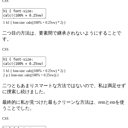
CSS
1
h1
{
font
-
size
:
calc
(
(
100
%
+
0.25vw
)
*
2
)
}
二つ目の方法は、要素間で継承されないようにすることで
す。
CSS
1
h1
{
font
-
size
:
calc
(
(
100
%
+
0.25vw
)
*
2
)
}
2
p
{
font
-
size
:
calc
(
(
100
%
+
0.25vw
)
)
}
二つともあまりスマートな方法ではないので、私は満足せず
に捜索し続けました。
最終的に私が見つけた最もクリーンな方法は、remとemを使
うことでした。
CSS