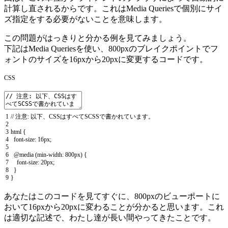
計算し直されるからです。これはMedia Queriesで個別にサイ
ズ指定をする必要がないことを意味します。
この問題がはっきりと分かる例を見てみましょう。
下記はMedia Queriesを使い、800pxのブレイクポイントでフ
ォントのサイズを16pxから20pxに変更するコードです。
CSS
1
// 注意: 以下、CSSはすべてSCSSで書かれています。
2
3
html
{
4
font
-
size
:
16px
;
5
6
@
media
(
min
-
width
:
800px
)
{
7
font
-
size
:
20px
;
8
}
9
}
あなたはこのコードを見てすぐに、800pxのビューポートに
おいて16pxから20pxに変わることが分かると思います。これ
は適切な記述で、わたし達が長い間やってきたことです。