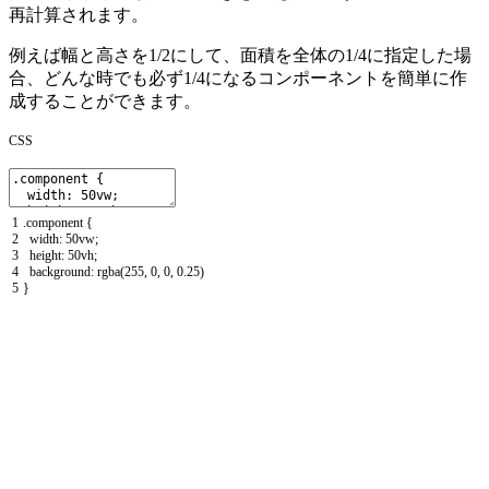
再計算されます。
例えば幅と高さを1/2にして、面積を全体の1/4に指定した場
合、どんな時でも必ず1/4になるコンポーネントを簡単に作
成することができます。
CSS
1
.
component
{
2
width
:
50vw
;
3
height
:
50vh
;
4
background
:
rgba
(
255
,
0
,
0
,
0.25
)
5
}