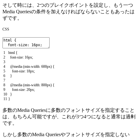
そして時には、2つのブレイクポイントを設定し、もう一つ
Media Queriesの条件を加えなければならないこともあったは
ずです。
CSS
1
html
{
2
font
-
size
:
16px
;
3
4
@
media
(
min
-
width
:
600px
)
{
5
font
-
size
:
18px
;
6
}
7
8
@
media
(
min
-
width
:
800px
)
{
9
font
-
size
:
20px
;
10
}
11
}
多数のMedia Queriesに多数のフォントサイズを指定すること
は、もちろん可能ですが、これが3つ4つになると通常は過剰
です。
しかし多数のMedia Queriesやフォントサイズを指定しない