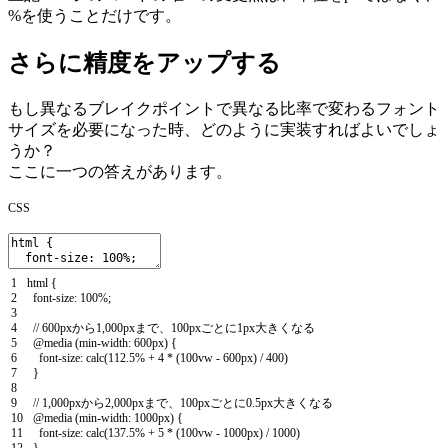
%を使うことだけです。
さらに精度をアップする
もし異なるブレイクポイントで異なる比率で変わるフォント
サイズを必要になった時、どのように実装すればよいでしょ
うか？
ここに一つの答えがあります。
CSS
1
html
{
2
font
-
size
:
100
%
;
3
4
// 600pxから1,000pxまで、100pxごとに1px大きくなる
5
@
media
(
min
-
width
:
600px
)
{
6
font
-
size
:
calc
(
112.5
%
+
4
*
(
100vw
-
600px
)
/
400
)
7
}
8
9
// 1,000pxから2,000pxまで、100pxごとに0.5px大きくなる
10
@
media
(
min
-
width
:
1000px
)
{
11
font
-
size
:
calc
(
137.5
%
+
5
*
(
100vw
-
1000px
)
/
1000
)