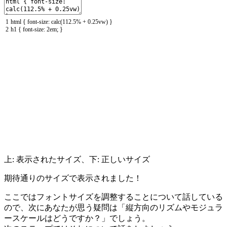
1
html
{
font
-
size
:
calc
(
112.5
%
+
0.25vw
)
}
2
h1
{
font
-
size
:
2em
;
}
上: 表示されたサイズ、下: 正しいサイズ
期待通りのサイズで表示されました！
ここではフォントサイズを調整することについて話している
ので、次にあなたが思う疑問は「縦方向のリズムやモジュラ
ースケールはどうですか？」でしょう。