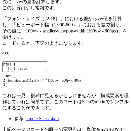
次に、vwの量を計算します。
この計算は少し複雑です。
「フォントサイズ（22-18）」における差からvw値を計算
し、「ビューポート幅（1,000-600）」における差で割り、
その値に「100vw - smaller-viewport-width (100vw - 600px)」を
掛けます。
コードすると、下記のようになります。
CSS
1
html
{
2
font
-
size
:
calc
(
112.5
%
+
4
*
(
100vw
-
600px
)
/
400
)
3
}
これは一見、複雑に見えるかもしれませんが、構成要素を理
解していれば簡単です。このコードはSassのmixinでシンプル
にすることができます。
参考:
simple Sass mixin
上記ページのコードの唯一の変更点は、単位をpxではなく、