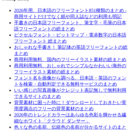
2026年用、日本語のフリーフォント851種類のまとめ -
商用サイトだけでなく紙や同人誌などの利用も明記
手書きの日本語フリーフォント、筆文字・毛筆の日本
語フリーフォントの総まとめ
ピクセルフォント・ビットマップ・電卓数字の日本語
フリーフォント 総まとめ
おしゃれな手書き！ 筆記体の英語フリーフォントの総
まとめ
商用利用無料、国内のフリーイラスト素材の総まとめ
商用利用無料、おしゃれでシンプルなかわいい海外の
フリーイラスト素材の総まとめ
フォント名を画像から調べる、日本語・英語のフォン
トを検索・自動判定できる無料サービスのまとめ
いい感じの写真画像がクレジット表記無しで無料利用
できるサイトのまとめ
背景素材に困った時に！ダウンロードしておきたい実
用度満点のフリーの背景素材のまとめ
2026年のトレンドカラーはあらゆる色彩を輝かせる繊
細なホワイト「クラウド ダンサー」
色々な色の名前、伝統色の名前が分かるサイトのまと