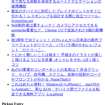
先で異なる挙動を実現するルートとナビゲーションの
連携機能
最近のデバイスに対応したブレイクポイントがすぐに
分かる！ レスポンシブを設計する際に役立つツール -
ScreenSize.net
Web制作者は要チェック！ カメラにアクセスできる
usermedia要素など、Chrome 151で追加された6個の新機
能
祝3周年で30フォント！ 213ちゃんから日本語の新作フ
リーフォントがリリース、パラパラ感がかわいいフォ
ント「ひとりっこ」
とにかく難しいことは抜き！ 手描きのイラストが楽し
く描けるようになる良書 -オシャレをそれっぽく描く
コツ
あのUI要素やコンポーネントの名前は？ 弁当グリッ
ド、ケバブ、信号機、スクリム、名称や役割やコード
やプロンプトが分かる -NameThatUI
これはめちゃ便利！ WindowsからiPhoneに、macOSか
らAndroidに、異なるOS・デバイス間でファイルを転
送できる無料アプリ -LocalSend
Pickup Entry