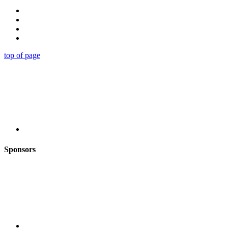
top of page
Sponsors