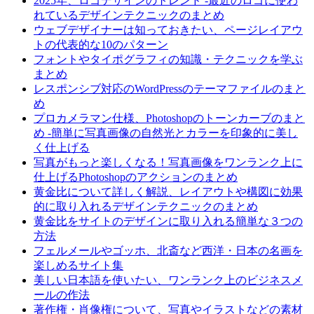
2025年、ロゴデザインのトレンド -最近のロゴに使わ
れているデザインテクニックのまとめ
ウェブデザイナーは知っておきたい、ページレイアウ
トの代表的な10のパターン
フォントやタイポグラフィの知識・テクニックを学ぶ
まとめ
レスポンシブ対応のWordPressのテーマファイルのまと
め
プロカメラマン仕様、Photoshopのトーンカーブのまと
め -簡単に写真画像の自然光とカラーを印象的に美し
く仕上げる
写真がもっと楽しくなる！写真画像をワンランク上に
仕上げるPhotoshopのアクションのまとめ
黄金比について詳しく解説、レイアウトや構図に効果
的に取り入れるデザインテクニックのまとめ
黄金比をサイトのデザインに取り入れる簡単な３つの
方法
フェルメールやゴッホ、北斎など西洋・日本の名画を
楽しめるサイト集
美しい日本語を使いたい、ワンランク上のビジネスメ
ールの作法
著作権・肖像権について、写真やイラストなどの素材