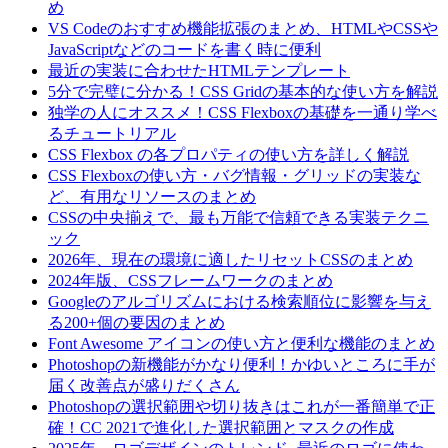
め
VS Codeのおすすめ機能拡張のまとめ、HTMLやCSSや
JavaScriptなどのコードを書く時に便利
最近の実装に合わせたHTMLテンプレート
5分で完璧に分かる！CSS Gridの基本的な使い方を解説
独学の人にオススメ！CSS Flexboxの基礎を一通り学べ
るチュートリアル
CSS Flexbox の各プロパティの使い方を詳しく解説
CSS Flexboxの使い方・バグ情報・グリッドの実装な
ど、有用なリソースのまとめ
CSSの中央揃えで、最も万能で信頼できる実装テクニ
ック
2026年、現在の環境に適したリセットCSSのまとめ
2024年版、CSSフレームワークのまとめ
Googleのアルゴリズムにおける検索順位に影響を与え
る200+個の要因のまとめ
Font Awesome アイコンの使い方と便利な機能のまとめ
Photoshopの新機能がかなり便利！かゆいところに手が
届く改善点が盛りだくさん
Photoshopの選択範囲や切り抜きはこれが一番簡単で正
確！CC 2021で進化した選択範囲とマスクの作成