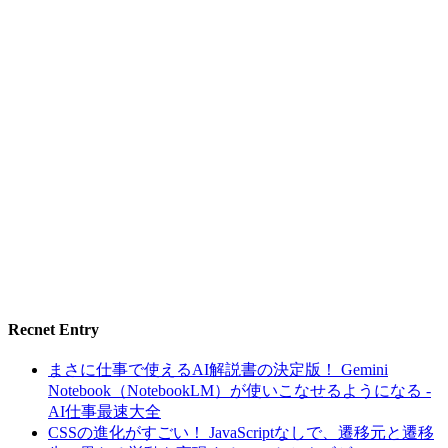
Recnet Entry
まさに仕事で使えるAI解説書の決定版！ Gemini
Notebook（NotebookLM）が使いこなせるようになる -
AI仕事最速大全
CSSの進化がすごい！ JavaScriptなしで、遷移元と遷移