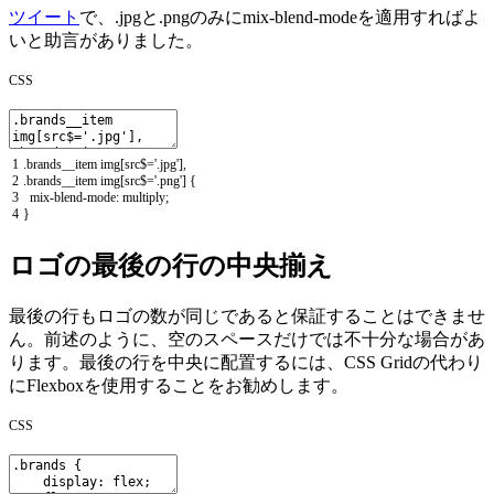
ツイート
で、.jpgと.pngのみに
mix-blend-mode
を適用すればよ
いと助言がありました。
CSS
1
.
brands__item
img
[
src
$
=
'.jpg'
]
,
2
.
brands__item
img
[
src
$
=
'.png'
]
{
3
mix
-
blend
-
mode
:
multiply
;
4
}
ロゴの最後の行の中央揃え
最後の行もロゴの数が同じであると保証することはできませ
ん。前述のように、空のスペースだけでは不十分な場合があ
ります。最後の行を中央に配置するには、
CSS Gridの代わり
にFlexboxを使用
することをお勧めします。
CSS