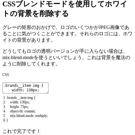
CSSブレンドモードを使用してホワイ
トの背景を削除する
グレーの矩形のおかげで、ロゴのいくつかがJPEG画像であ
ることに気がつくことができます。それらのロゴには、ホワ
イトの背景があります。
どうしてもロゴの透明バージョンが手に入らない場合は、
mix-blend-mode
を使うといいでしょう。これは
背景を魔法の
ように削除
してくれます。
CSS
1
.
brands__item
img
{
2
width
:
130px
;
3
height
:
75px
;
4
object
-
fit
:
contain
;
5
mix
-
blend
-
mode
:
multiply
;
6
}
これで完了です！