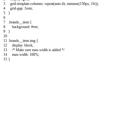
3
grid
-
template
-
columns
:
repeat
(
auto
-
fit
,
minmax
(
150px
,
1fr
)
)
;
4
grid
-
gap
:
1rem
;
5
}
6
7
.
brands_
_
item
{
8
background
:
#eee;
9
}
10
11
.
brands__item
img
{
12
display
:
block
;
13
/* Make sure max-width is added */
14
max
-
width
:
100
%
;
15
}