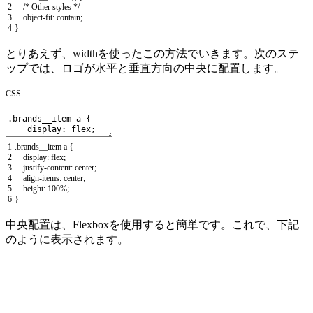
2
/* Other styles */
3
object
-
fit
:
contain
;
4
}
とりあえず、
width
を使ったこの方法でいきます。次のステ
ップでは、ロゴが水平と垂直方向の中央に配置します。
CSS
1
.
brands_
_
item
a
{
2
display
:
flex
;
3
justify
-
content
:
center
;
4
align
-
items
:
center
;
5
height
:
100
%
;
6
}
中央配置は、Flexboxを使用すると簡単です。これで、下記
のように表示されます。