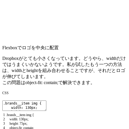
Flexboxでロゴを中央に配置
Dropboxがとても小さくなっています。どうやら、
width
だけ
ではうまくいかないようです。私が試したもう一つの方法
は、
width
と
height
を組み合わせることですが、それだとロゴ
が伸びてしまいます。
この問題は
object-fit: contain;
で解決
できます。
CSS
1
.
brands__item
img
{
2
width
:
130px
;
3
height
:
75px
;
4
object
-
fit
:
contain
;