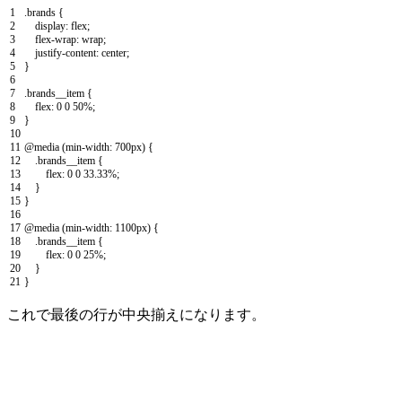
1
.
brands
{
2
display
:
flex
;
3
flex
-
wrap
:
wrap
;
4
justify
-
content
:
center
;
5
}
6
7
.
brands_
_
item
{
8
flex
:
0
0
50
%
;
9
}
10
11
@
media
(
min
-
width
:
700px
)
{
12
.
brands_
_
item
{
13
flex
:
0
0
33.33
%
;
14
}
15
}
16
17
@
media
(
min
-
width
:
1100px
)
{
18
.
brands_
_
item
{
19
flex
:
0
0
25
%
;
20
}
21
}
これで最後の行が中央揃えになります。