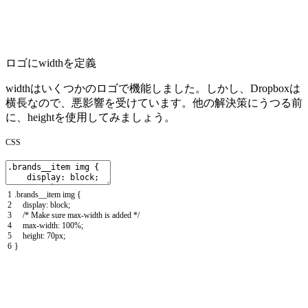
ロゴにwidthを定義
width
はいくつかのロゴで機能しました。しかし、Dropboxは
横長なので、悪影響を受けています。他の解決策にうつる前
に、
height
を使用してみましょう。
CSS
1
.
brands__item
img
{
2
display
:
block
;
3
/* Make sure max-width is added */
4
max
-
width
:
100
%
;
5
height
:
70px
;
6
}