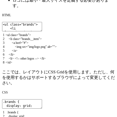
ロゴには最小・最大サイズを定義する必要がありま
す。
HTML
1
<
ul
class
=
"brands"
>
2
<
li
class
=
"brands__item"
>
3
<
a
href
=
"#"
>
4
<
img
src
=
"img/logo.png"
alt
=
""
>
5
<
/
a
>
6
<
/
li
>
7
<
li
>
<
!
--
other
logos
--
>
<
/
li
>
8
<
/
ul
>
ここでは、レイアウトにCSS Gridを使用します。ただし、何
を使用するかはサポートするブラウザによって変更してくだ
さい。
CSS
1
.
brands
{
2
display
:
grid
;