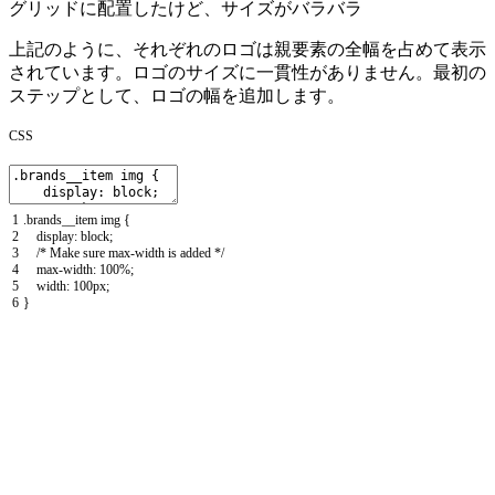
グリッドに配置したけど、サイズがバラバラ
上記のように、それぞれのロゴは
親要素の全幅を占めて表示
されています。ロゴのサイズに一貫性がありません。最初の
ステップとして、ロゴの幅を追加します。
CSS
1
.
brands__item
img
{
2
display
:
block
;
3
/* Make sure max-width is added */
4
max
-
width
:
100
%
;
5
width
:
100px
;
6
}