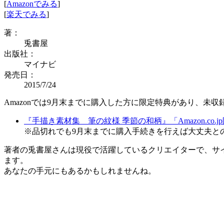
[
Amazonでみる
]
[
楽天でみる
]
著：
兎書屋
出版社：
マイナビ
発売日：
2015/7/24
Amazonでは9月末までに購入した方に限定特典があり、未
『手描き素材集 筆の紋様 季節の和柄』「Amazon.co.
※品切れでも9月末までに購入手続きを行えば大丈夫と
著者の兎書屋さんは現役で活躍しているクリエイターで、サ
ます。
あなたの手元にもあるかもしれませんね。