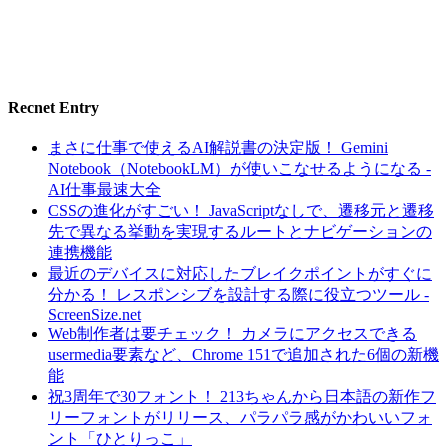
Recnet Entry
まさに仕事で使えるAI解説書の決定版！ Gemini
Notebook（NotebookLM）が使いこなせるようになる -
AI仕事最速大全
CSSの進化がすごい！ JavaScriptなしで、遷移元と遷移
先で異なる挙動を実現するルートとナビゲーションの
連携機能
最近のデバイスに対応したブレイクポイントがすぐに
分かる！ レスポンシブを設計する際に役立つツール -
ScreenSize.net
Web制作者は要チェック！ カメラにアクセスできる
usermedia要素など、Chrome 151で追加された6個の新機
能
祝3周年で30フォント！ 213ちゃんから日本語の新作フ
リーフォントがリリース、パラパラ感がかわいいフォ
ント「ひとりっこ」